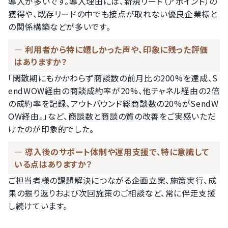
導入が多いです。導入理由には、新規リード（アポイント）の
獲得や、既存リードの中でも接点が取れない優良企業様と
の関係構築などが多いです。
利用者から特に嬉しかった声や、印象に残った評価
はありますか？
「閑散期にもかかわらず商談数の​前月比の​200%を達成、S
endWOW経由の商談成約率が20%、他チャネル経由の2倍
の成約率を記録、アウトバウンド総商談数の20%がSendW
OW経由。」など、商談数と商談の質の改善をご実感いただ
けたのが印象的でした。
導入後のサポート体制や運用支援で、特に意識して
いる点はありますか？
ご担当者様の課題解決につながる企画立案、施策実行、成
果の振り返りおよび次回施策のご相談など、常に伴走支援
し続けています。