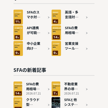
SFAのス
英語・多
マホ対応
言語対応
おすすめ
の
11選！営
SFA（営
API連携
SFAの費
業効率を
業支援シ
が可能な
用相場や
向上
ステム）
SFAツー
内訳を徹
おすすめ
ルおすす
底解説！
中小企業
営業支援
4選！海
め8選！
価格帯ご
向け
ツール
外展開を
顧客情報
とにおす
SFA（営
（SFA）
スムーズ
を管理し
すめツー
業支援シ
おすすめ
に
て業務効
ルも紹介
ステム）
9選
率化
おすすめ
SFAの新着記事
9選
SFAの費
不動産業
用相場や
界の導入
内訳を徹
2026.07.21
実績があ
2026.07.21
底解説！
るおすす
クラウド
SFAと他
価格帯ご
め
型
システム