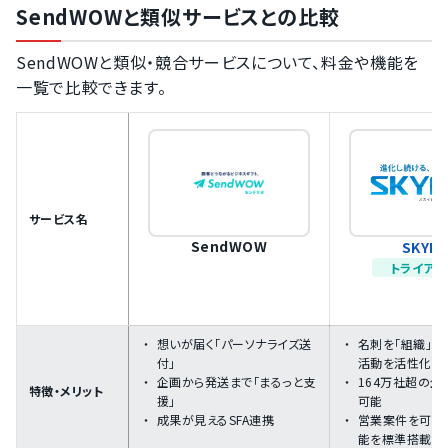
SendWOWと類似サービスとの比較
SendWOWと類似・競合サービスについて、料金や機能を
一覧で比較できます。
サービス名
SendWOW
SKYPC
トライアル
想いが届く「パーソナライズ送
名刺を「組織」
付」
活動を活性化
企画から発送まで「まるっと支
164万社超の
特徴・メリット
援」
可能
成果が見えるSFA連携
営業案件を可視化
能を標準搭載