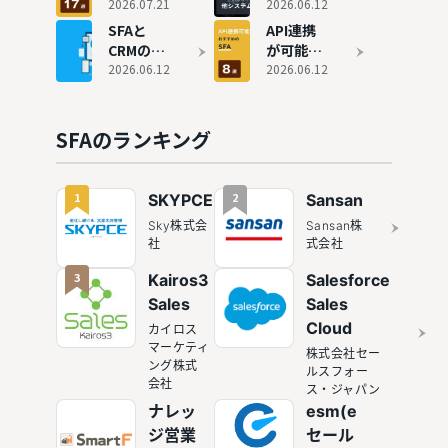
とにおす
SFA（営
SFA（営
2026.07.21
を組み合
2026.06.12
すめツー
業支援シ
業支援シ
わせて営
SFAと
API連携
ルも紹介
ステム）
ステム）
業力を強
CRMの違
が可能な
7選
のおすす
化しよ
いは？顧
2026.06.12
SFAツー
2026.06.12
め17選を
う！連携
客管理機
ルおすす
徹底比較
のメリッ
能付き
め8選！
トやおす
SFA10社
顧客情報
SFAのランキング
すめ製品
を比較
を管理し
て業務効
率化
1
2
SKYPCE
Sansan
Sky株式会
Sansan株
社
式会社
3
Kairos3
Salesforce
Sales
Sales
Cloud
カイロス
マーケティ
株式会社セー
ング株式
ルスフォー
会社
ス・ジャパン
ナレッ
esm(e
ジ営業
セール