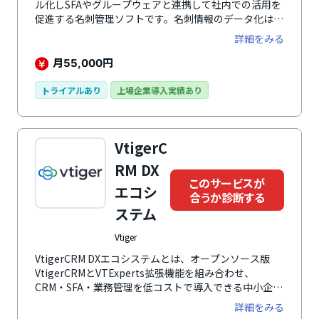
ル化しSFAやグループウェアと連携して社内での活用を
促進する名刺管理ソフトです。名刺情報のデータ化は、
名刺に手書きしたメモさえも認識するほど高性能な
詳細をみる
OCRや、独自の辞書機能、オペレーターによる正確さ
入力で反映されます。取り込んだ名刺情報は自動的に
月
円
55,000
GRIDY SFAの顧客データに蓄積されるため、活動情報な
どのデータを紐付けて一元管理が可能です。データ補正
トライアルあり
上場企業導入実績あり
作業は、国内スタッフが名刺情報を部分的に目視、修正
するため安全にデータを保管できます。
VtigerC
RM DX
このサービスが
エコシ
合うか診断する
ステム
Vtiger
VtigerCRM DXエコシステムとは、オープンソース版
VtigerCRMとVTExperts拡張機能を組み合わせ、
CRM・SFA・業務管理を低コストで導入できる中小企業
向けCRMです。サーバー選定、インストール、日本語
詳細をみる
化、初期設定、運用サポートまで支援し、Excelや個人