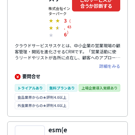
合うか診断する
株式会社イン
ターパーク
3
★
★
（
.
43
★
★
）
6
★
クラウドサービスサスケとは、中小企業の営業現場の顧
客管理・開拓を進化させるCRMです。「営業活動に使
うリードやリストが各所に点在し、顧客へのアプローチ
状況が担当者にしかわからない」といった状況を解消し
詳細をみる
ます。さまざまなルートで獲得した顧客リードを一元管
理し、営業状況を組織全体で共有・可視化できる状態に
要問合せ
します。また、管理運用の効率化だけでなく、メール配
信自動化や営業リードの育成、AIによる営業活動支援な
トライアルあり
無料プランあり
上場企業導入実績あり
ど、営業成果拡大につながる機能も搭載。解約率の低さ
食品業界からの★評判4.0以上
と長い歴史を誇る、誰にでも使いやすい国産ツールで
す。
外食業界からの★評判4.0以上
esm(e