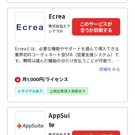
リアルタイムにWebサイト訪問者とチャットでコミュ
ニケーションを図ることもできるなど、包括的なソリュ
Ecrea
ーションで顧客エンゲージメントの向上と、既存顧客の
育成に貢献します。
このサービスが
株式会社エク
合うか診断する
レアラボ
Ecreaとは、必要な機能やサポートを選んで導入できる
業界初のコーディネート型SFA（営業支援システム）で
す。費用は選んだ機能の分だけ支払うことが可能で、顧
客管理、案件管理、商談管理、クレーム管理、メール配
詳細をみる
信など、自社に必要な機能だけを選んで導入できます。
操作はかなりシンプルで、初めてSFAを導入する企業に
月
円/ライセンス
1,000
も最適なシステムといえます。経済産業省の情報処理支
援機関に認定されており、SFA業界に10年以上の経験を
トライアルあり
上場企業導入実績あり
持つセールス担当から、導入企業のニーズに合ったサー
ビスの提案を受けられます。
AppSui
te
株式会社ネオ