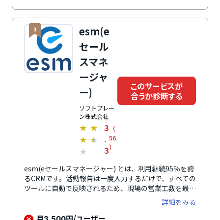
esm(e
3
セール
スマネ
ージャ
このサービスが
ー)
合うか診断する
ソフトブレー
ン株式会社
3
★
★
（
.
56
★
★
）
3
★
esm(eセールスマネージャー) とは、利用継続95％を誇
るCRMです。活動報告は一度入力するだけで、すべての
ツールに自動で反映されるため、現場の営業工数を最小
限に抑えられます。直感的に理解できるダッシュボード
詳細をみる
でリモートでも瞬時に状況を把握でき、無駄なくコミュ
ニケーションを最適化。営業の案件管理から顧客管理機
月
円/ユーザー
3,500