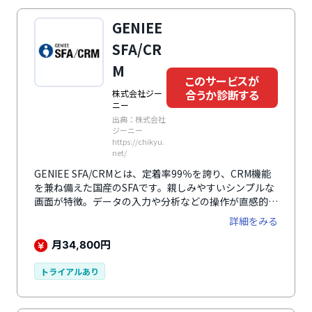
認定パートナーよる構築支援などニーズに合わせた多様
なサポートが用意されています。
GENIEE
SFA/CR
M
このサービスが
合うか診断する
株式会社ジー
ニー
出典：株式会社
ジーニー
https://chikyu.
net/
GENIEE SFA/CRMとは、定着率99％を誇り、CRM機能
を兼ね備えた国産のSFAです。親しみやすいシンプルな
画面が特徴。データの入力や分析などの操作が直感的に
可能で、商談から顧客の管理まで簡単に行えます。大手
詳細をみる
SFAのおよそ1/3のコストで多彩な機能を実現し、項目
設定もデータ移行もドラッグアンドドロップで簡単に実
月
円
34,800
行できるのも大きな魅力のひとつ。営業活動を可視化
し、営業力向上や生産性向上、ノウハウの蓄積・共有な
トライアルあり
ど、さまざまな営業課題を解決します。Gmail、カレン
ダー、Googleマップ、Webフォームなど、ビジネスに