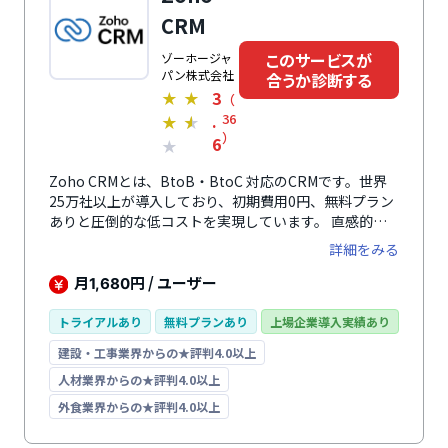
レス帳など豊富な機能を搭載しているのも特徴のひとつ
CRM
です。グループウェアの情報は従業員で共有されるた
め、管理の負担削減につながります。データはすべて信
このサービスが
ゾーホージャ
頼の高い高セキュリティなクラウド上に保存されるた
パン株式会社
合うか診断する
め、安全して利用できます。
3
★
★
（
.
36
★
★
）
6
★
Zoho CRMとは、BtoB・BtoC 対応のCRMです。世界
25万社以上が導入しており、初期費用0円、無料プラン
ありと圧倒的な低コストを実現しています。 直感的な
操作性が特徴。「キャンバス」機能を使えば、好みのデ
詳細をみる
ザイン・配置にカスタマイズしたオーダーメイドCRM
を作成できます。 顧客の連絡先などの基本情報、商談
月
円 / ユーザー
1,680
履歴や提案書など関連情報に至るまで全て一元管理。営
業プロセスの可視化・業務効率化を実現します。 商談
トライアルあり
無料プランあり
上場企業導入実績あり
化率300%、一人あたりの売上高41%、顧客の解約
建設・工事業界からの★評判4.0以上
率-27%、商談にかかる期間-24%の実績あり（利用ユ
ーザーへのアンケート調査）。 柔軟なカスタマイズ、
人材業界からの★評判4.0以上
レポート作成やフォローメール送信などの自動化で営業
外食業界からの★評判4.0以上
戦略達成に導きます。モバイルアプリを使えば外出先な
どからもアクセス可能。使い方動画やノウハウ資料、