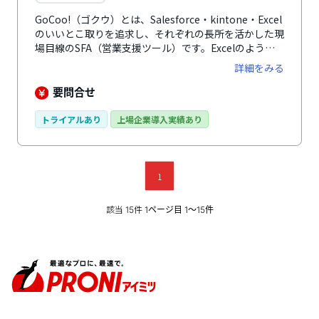
GoCoo!（ゴクウ）とは、Salesforce・kintone・Excel
のいいとこ取りを追求し、それぞれの長所を活かした現
場目線のSFA（営業支援ツール）です。Excelのよう
に、見える箇所をそのまま編集することができ、画面推
詳細をみる
移も最小限で入力しやすく、ノーコードで優れたカスタ
マイズ性を持っているのが特徴です。業務をツールに合
要問合せ
わせるのではなく、GoCoo!が貴社の業務にフィットさ
せます。さらに、導入後は1年間専任のサポートがつく
トライアルあり
上場企業導入実績あり
ため、しっかり定着。安心して長期的に活用できます。
1
該当
件
15
1ページ目 1〜15件