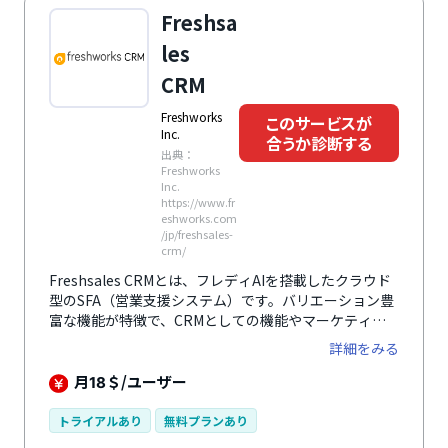
欠かせないツールとの連携も可能。日々の業務負担の削
Freshsa
減に貢献します。
les
CRM
Freshworks
このサービスが
Inc.
合うか診断する
出典：
Freshworks
Inc.
https://www.fr
eshworks.com
/jp/freshsales-
crm/
Freshsales CRMとは、フレディAIを搭載したクラウド
型のSFA（営業支援システム）です。バリエーション豊
富な機能が特徴で、CRMとしての機能やマーケティン
グ自動化機能などさまざまな機能が搭載されています。
詳細をみる
中でも、パイプラインの分析が可能なフレディAI機能が
特徴で、収益を上げる見込み客に集中できるシステム設
月
＄/ユーザー
18
計が魅力です。営業チームとマーケティングチームに統
一されたシステムを提供することで、情報共有と組織力
トライアルあり
無料プランあり
の向上に貢献します。また、AI塔載のチャットボットで