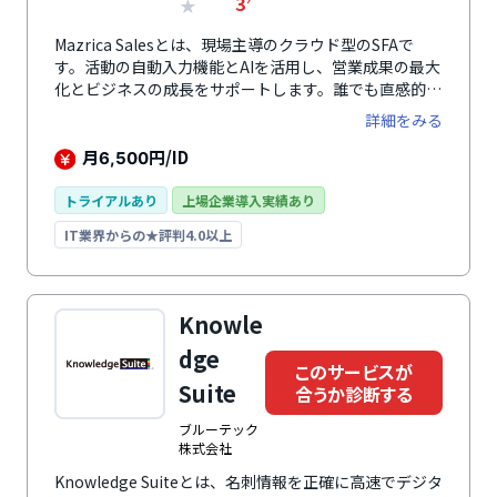
3
★
Mazrica Salesとは、現場主導のクラウド型のSFAで
す。活動の自動入力機能とAIを活用し、営業成果の最大
化とビジネスの成長をサポートします。誰でも直感的に
使いこなせる画面構成が特徴で、モバイルアプリからの
詳細をみる
入力もできるため、現場での定着率が圧倒的に高まりま
す。アクション管理機能や、コメント機能、売上や営業
月
円/ID
6,500
進捗率のレポート機能があり、現場の営業活動を見える
化します。また、slackやGmailなどの連絡ツールや
トライアルあり
上場企業導入実績あり
Sansanなどの名刺管理ツールなど、多くのクラウドツ
IT業界からの★評判4.0以上
ールと連携できるため、営業組織全体のナレッジ共有が
可能です。
Knowle
dge
このサービスが
Suite
合うか診断する
ブルーテック
株式会社
Knowledge Suiteとは、名刺情報を正確に高速でデジタ