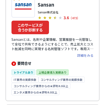
Sansan
Sansan株式会社
3.6
★
★
★
★
★
（473）
このサービスが
合うか診断する
Sansanとは、名刺や企業情報、営業履歴を一元管理し
て全社で共有できるようにすることで、売上拡大とコス
ト削減を同時に実現する名刺管理ソフトです。専用スキ
ャナーまたはスマートフォンで名刺をスキャンして
詳細をみる
Sansanに登録すると、高度なAI技術とオペレーターの
手入力により99.9%の精度でデータ化されます。これに
要問合せ
より、正確で最新の顧客情報を蓄積できます。あらかじ
め搭載している100万件以上の企業情報や商談をはじめ
トライアルあり
上場企業導入実績あり
とする営業活動の情報も一元管理できるようにすること
IT業界の実績多数
コンサルティング業界の実績多数
で、これまで気付けなかったビジネス機会を最大化し、
売上の拡大を後押しします。名刺関連の業務や商談準備
コンサルティング業界からの★評判4.0以上
を効率化することで、社員一人ひとりの生産性を高め、
エンタメ業界からの★評判4.0以上
コストの削減にも貢献します。