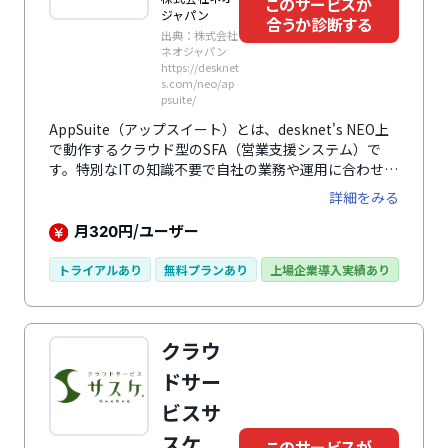
このサービスが
ジャパン
合うか診断する
出典：株式会社
ネオジャパン
https://desknet
s.com/neo/ap
psuite/
AppSuite（アップスイート）とは、desknet's NEO上
で動作するクラウド型のSFA（営業支援システム）で
す。特別なITの知識不要で自社の業務や運用に合わせて
カスタマイズできます。案件管理、商談記録など業務に
詳細をみる
必要なさまざまなテンプレートがあらかじめ用意。表計
算ソフトで作成した管理台帳もそのままアプリ化できま
月
円/ユーザー
320
す。蓄積したデータは集計し、クロス集計やグラフ化が
可能です。情報共有や社内会議での分析・報告として活
トライアルあり
無料プランあり
上場企業導入実績あり
用でき、業務効率の向上に貢献します。
クラウ
ドサー
ビスサ
スケ
このサービスが