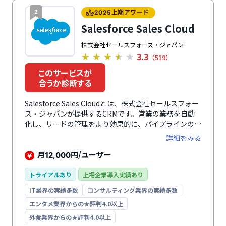
2
2025上期アワード
Salesforce Sales Cloud
株式会社セールスフォース・ジャパン
3.3
★
★
★
★
★
（519）
このサービスが
合うか診断する
Salesforce Sales Cloudとは、株式会社セールスフォー
ス・ジャパンが提供するCRMです。営業の業務を自動
化し、リードの管理をより効果的に、パイプラインの把
握の正確化を実現する世界No.1*のCRM・SFAです。リ
詳細をみる
アルタイムなデータの見える化と営業戦略の迅速な展開
により、どこからでもビジネスの成長を後押しします。
月
円/ユーザー
12,000
営業プロセスをスムーズにし、パフォーマンスを最大化
する多数の機能を標準搭載。日々の営業活動を効率化
トライアルあり
上場企業導入実績あり
し、短期間での成約数増加を支援します。（出典：IDC
IT業界の実績多数
コンサルティング業界の実績多数
社『Worldwide Semiannual Software Tracker』2025
年4月）
エンタメ業界からの★評判4.0以上
外食業界からの★評判4.0以上