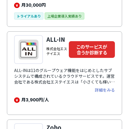
管理に分散した顧客情報を一元化します。
月
円
30,000
トライアルあり
上場企業導入実績あり
ALL-IN
このサービスが
株式会社エス
合うか診断する
テイエス
ALL-INは11のグループウェア機能をはじめとしたサブ
システムで構成されているクラウドサービスです。運営
会社である株式会社エステイエスは「小さくても輝いて
いるカッコいい会社を増やしたい！」と考え、中小・小
詳細をみる
規模事業者に必要な機能をすべて搭載しています。導入
実績は270社以上と多くの企業で利用されています。グ
月
円/人
3,900
ループウェア・顧客管理（CRM）、営業支援（SFA）、
人事管理、労務、給与、会計、販売、仕入、在庫管理な
ど経営に必要な機能をこれひとつに集約。それぞれに入
力されたデータは全システムへリアルタイムに反映され
Zoho
ます。勤怠管理、タスク共有管理、イベント管理・アド