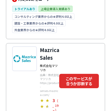
能、リードなーチャリングやターゲティングまでを行
い、ノウハウの蓄積・分析でさまざまな営業課題を解決
トライアルあり
上場企業導入実績あり
します。導入後もサポートデスク、集合方研修、専任の
コンサルティング業界からの★評判4.0以上
顧客アドバイザー、活用支援サイトなどのサポート体制
が整っているため、安心して利用できます。
建設・工事業界からの★評判4.0以上
外食業界からの★評判4.0以上
Mazrica
Sales
株式会社マツ
リカ
出典：株式会社
このサービスが
マツリカ
合うか診断する
https://product
-
senses.mazric
a.com/
3
★
★
（
.
19
★
★
）