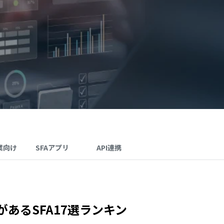
業向け
SFAアプリ
API連携
あるSFA17選ランキン