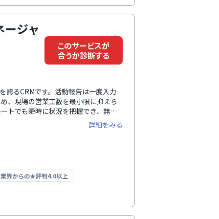
ネージャ
このサービスが
合うか診断する
5％を誇るCRMです。活動報告は一度入力
ため、現場の営業工数を最小限に抑えら
モートでも瞬時に状況を把握でき、無駄
理から顧客管理機能、リードなーチャリ
詳細をみる
積・分析でさまざまな営業課題を解決し
任の顧客アドバイザー、活用支援サイト
利用できます。
業界からの★評判4.0以上