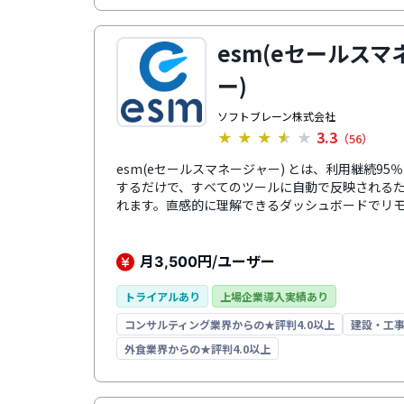
esm(eセールスマ
ー)
ソフトブレーン株式会社
3.3
★
★
★
★
★
（56）
esm(eセールスマネージャー) とは、利用継続9
するだけで、すべてのツールに自動で反映される
れます。直感的に理解できるダッシュボードでリ
なくコミュニケーションを最適化。営業の案件管
ングやターゲティングまでを行い、ノウハウの蓄
ます。導入後もサポートデスク、集合方研修、専
月
円/ユーザー
3,500
などのサポート体制が整っているため、安心して
トライアルあり
上場企業導入実績あり
コンサルティング業界からの★評判4.0以上
建設・工事
外食業界からの★評判4.0以上