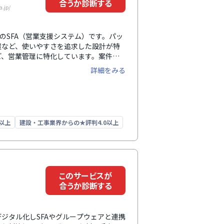
合うか診断する
.jp/
のSFA（営業支援システム）です。パッ
置など、使いやすさを追求した設計が特
ど、営業管理に特化しています。案件管
操作でき、プログラミング不要で営業体
詳細をみる
Phoneではアプリ、Andoroidでは
きるので、外出時も営業情報の確認や、報告書
始後の相談・質問まで無料で対応してお
。（※2025年3月時点）
以上
建設・工事業界からの★評判4.0以上
このサービスが
合うか診断する
速でデジタル化しSFAやグループウェアと連携