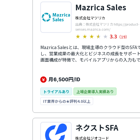
Mazrica Sales
株式会社マツリカ
出典：株式会社マツリカ https://product-
senses.mazrica.com/
3.3
★
★
★
★
★
（19）
Mazrica Salesとは、現場主導のクラウド型のS
し、営業成果の最大化とビジネスの成長をサポー
画面構成が特徴で、モバイルアプリからの入力も
高まります。アクション管理機能や、コメント機
あり、現場の営業活動を見える化します。また、slac
などの名刺管理ツールなど、多くのクラウドツー
月
円/ID
6,500
レッジ共有が可能です。
トライアルあり
上場企業導入実績あり
IT業界からの★評判4.0以上
ネクストSFA
株式会社ジオコード