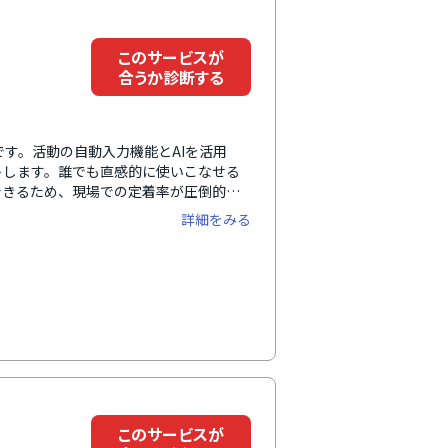
このサービスが
合うか診断する
FAです。活動の自動入力機能とAIを活用
トします。誰でも直感的に使いこなせる
できるため、現場での定着率が圧倒的に
能、売上や営業進捗率のレポート機能が
詳細をみる
kやGmailなどの連絡ツールやSansan
ルと連携できるため、営業組織全体のナ
このサービスが