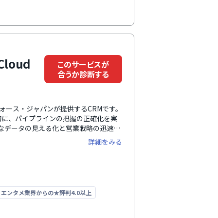
・拠点・グループをまたいだ活用も安心
 Cloud
このサービスが
合うか診断する
セールスフォース・ジャパンが提供するCRMです。
的に、パイプラインの把握の正確化を実
イムなデータの見える化と営業戦略の迅速な
しします。営業プロセスをスムーズに
詳細をみる
準搭載。日々の営業活動を効率化し、短
ide Semiannual Software
エンタメ業界からの★評判4.0以上