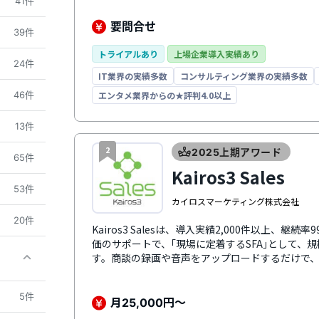
41件
蓄積できます。あらかじめ搭載している100万件
活動の情報も一元管理できるようにすることで、
要問合せ
39件
最大化し、売上の拡大を後押しします。名刺関連
社員一人ひとりの生産性を高め、コストの削減に
トライアルあり
上場企業導入実績あり
24件
IT業界の実績多数
コンサルティング業界の実績多数
46件
エンタメ業界からの★評判4.0以上
13件
2
2025上期アワード
65件
Kairos3 Sales
53件
カイロスマーケティング株式会社
20件
Kairos3 Salesは、導入実績2,000件以上、継
価のサポートで、｢現場に定着するSFA｣として、
す。商談の録画や音声をアップロードするだけで、
出先でもスマホアプリからアクセスできるため、
も定着します。これにより、データが自然に集ま
5件
告まで最新データをすぐに集計・分析。次の一手を
月
円～
25,000
｢Kairos3 Marketing｣や他社システムと連