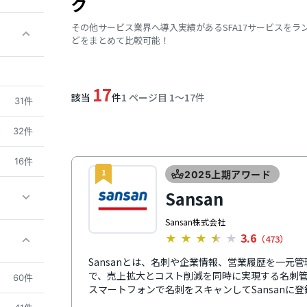
グ
その他サービス業界へ導入実績があるSFA17サービスを
どをまとめて比較可能！
17
該当
件
1 ページ目 1〜17件
31件
32件
16件
1
2025上期アワード
Sansan
Sansan株式会社
3.6
★
★
★
★
★
（473）
Sansanとは、名刺や企業情報、営業履歴を一元
で、売上拡大とコスト削減を同時に実現する名刺
60件
スマートフォンで名刺をスキャンしてSansanに
の手入力により99.9%の精度でデータ化されます