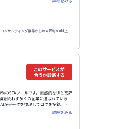
詳細をみる
以上の企業情報や商談をはじめとする営業
これまで気付けなかったビジネス機会を
の業務や商談準備を効率化することで、
も貢献します。
コンサルティング業界からの★評判4.0以上
このサービスが
合うか診断する
続率99%のSFAツールです。直感的なUIと高評
規模を問わず多くの企業に選ばれていま
AIがデータを整理してログを記録。外
入力工数は最小限で済み、どんな組織に
詳細をみる
り、予実やパイプライン管理、日々の報
決められます。また、MAツール
携し、拡張も可能。さらに、強固なセキュリテ