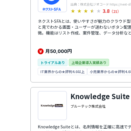
出典：株式会社ジオコード https://next-sfa
3.8
★
★
★
★
★
（21）
ネクストSFAとは、使いやすさが魅力のクラウド型
と見でわかる画面・ユーザーが迷わないボタン配
徴。機能はリスト作成、案件管理、データ分析な
理画面では、ドラッグアンドドロップで直感的に
制や管理項目に合わせて項目をカスタマイズ可能です。i
Google chromeなどのブラウザから利用で
月
円
50,000
を提出できます。サポートは初期設定から運用開
り、導入後の定着率は98.6%（※）に達しています
トライアルあり
上場企業導入実績あり
IT業界からの★評判4.0以上
小売業界からの★評判4.0
Knowledge Suite
ブルーテック株式会社
Knowledge Suiteとは、名刺情報を正確に高