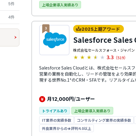
5件
ィと柔軟なアクセス管理で、大規模組織での部署
上場企業導入実績あり
です。
4件
3
2025上期アワード
Salesforce Sales
株式会社セールスフォース・ジャパン
3.3
★
★
★
★
★
（519）
Salesforce Sales Cloudとは、株式会社
営業の業務を自動化し、リードの管理をより効果
現する世界No.1*のCRM・SFAです。リアルタ
展開により、どこからでもビジネスの成長を後押
し、パフォーマンスを最大化する多数の機能を標
期間での成約数増加を支援します。（出典：IDC社『Worldw
月
円/ユーザー
12,000
Tracker』2025年4月）
トライアルあり
上場企業導入実績あり
IT業界の実績多数
コンサルティング業界の実績多数
外食業界からの★評判4.0以上