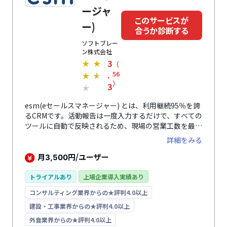
ージャ
このサービスが
ー)
合うか診断する
ソフトブレー
ン株式会社
3
★
★
（
.
56
★
★
）
3
★
esm(eセールスマネージャー) とは、利用継続95％を誇
るCRMです。活動報告は一度入力するだけで、すべての
ツールに自動で反映されるため、現場の営業工数を最小
限に抑えられます。直感的に理解できるダッシュボード
詳細をみる
でリモートでも瞬時に状況を把握でき、無駄なくコミュ
ニケーションを最適化。営業の案件管理から顧客管理機
月
円/ユーザー
3,500
能、リードなーチャリングやターゲティングまでを行
い、ノウハウの蓄積・分析でさまざまな営業課題を解決
トライアルあり
上場企業導入実績あり
します。導入後もサポートデスク、集合方研修、専任の
コンサルティング業界からの★評判4.0以上
顧客アドバイザー、活用支援サイトなどのサポート体制
が整っているため、安心して利用できます。
建設・工事業界からの★評判4.0以上
外食業界からの★評判4.0以上