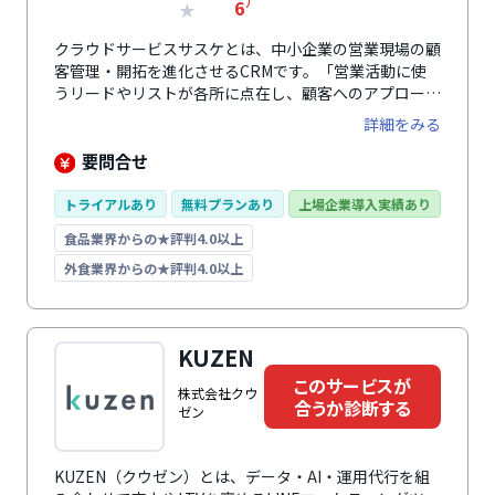
）
6
★
クラウドサービスサスケとは、中小企業の営業現場の顧
客管理・開拓を進化させるCRMです。「営業活動に使
うリードやリストが各所に点在し、顧客へのアプローチ
状況が担当者にしかわからない」といった状況を解消し
詳細をみる
ます。さまざまなルートで獲得した顧客リードを一元管
理し、営業状況を組織全体で共有・可視化できる状態に
要問合せ
します。また、管理運用の効率化だけでなく、メール配
信自動化や営業リードの育成、AIによる営業活動支援な
トライアルあり
無料プランあり
上場企業導入実績あり
ど、営業成果拡大につながる機能も搭載。解約率の低さ
食品業界からの★評判4.0以上
と長い歴史を誇る、誰にでも使いやすい国産ツールで
す。
外食業界からの★評判4.0以上
KUZEN
このサービスが
株式会社クウ
合うか診断する
ゼン
KUZEN（クウゼン）とは、データ・AI・運用代行を組