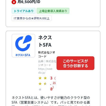
す。アクション管理機能や、コメント機能、売上や営業
月
円/ID
6,500
進捗率のレポート機能があり、現場の営業活動を見える
化します。また、slackやGmailなどの連絡ツールや
トライアルあり
上場企業導入実績あり
Sansanなどの名刺管理ツールなど、多くのクラウドツ
IT業界からの★評判4.0以上
ールと連携できるため、営業組織全体のナレッジ共有が
可能です。
ネクス
トSFA
株式会社ジオ
コード
このサービスが
出典：株式会社
合うか診断する
ジオコード
https://next-
sfa.jp/
3
★
★
（
.
21
★
★
）
8
★
ネクストSFAとは、使いやすさが魅力のクラウド型の
SFA（営業支援システム）です。パッと見でわかる画