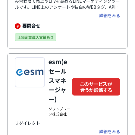
み合わせて売上やLTVを高めるLINEマーケティングツー
ルです。LINE上のアンケートや独自のWEBタグ、API連
携によって多様なデータを取得し、LINE活用に特化し
詳細をみる
たAIが一人一人に合った顧客体験を実現します。加え
て、有人1to1チャットによる深いコミュニケーション
要問合せ
も可能。さらに、人材・不動産・ECをはじめとする各
種業界に精通したプロのLINEコンサルタントが、シナ
上場企業導入実績あり
リオ設計からクリエイティブ制作まで伴走し、成果にコ
ミットします。
esm(e
セール
スマネ
このサービスが
ージャ
合うか診断する
ー)
ソフトブレー
ン株式会社
リダイレクト
詳細をみる