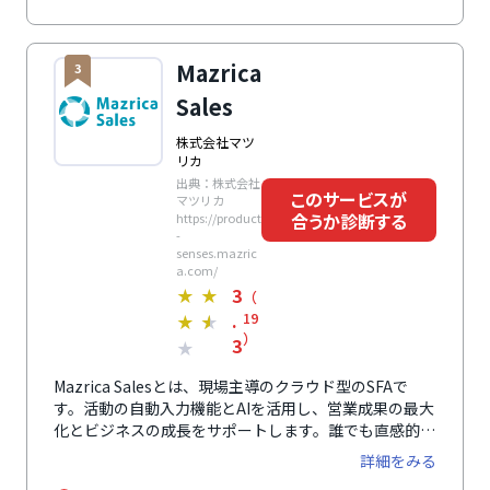
Mazrica
3
Sales
株式会社マツ
リカ
出典：株式会社
このサービスが
マツリカ
合うか診断する
https://product
-
senses.mazric
a.com/
3
★
★
（
.
19
★
★
）
3
★
Mazrica Salesとは、現場主導のクラウド型のSFAで
す。活動の自動入力機能とAIを活用し、営業成果の最大
化とビジネスの成長をサポートします。誰でも直感的に
使いこなせる画面構成が特徴で、モバイルアプリからの
詳細をみる
入力もできるため、現場での定着率が圧倒的に高まりま