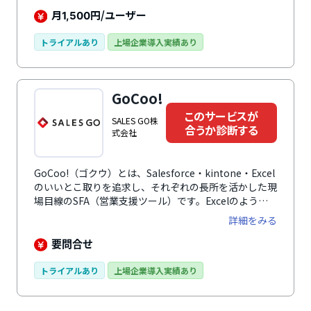
月
円/ユーザー
1,500
トライアルあり
上場企業導入実績あり
GoCoo!
このサービスが
SALES GO株
合うか診断する
式会社
GoCoo!（ゴクウ）とは、Salesforce・kintone・Excel
のいいとこ取りを追求し、それぞれの長所を活かした現
場目線のSFA（営業支援ツール）です。Excelのよう
に、見える箇所をそのまま編集することができ、画面推
詳細をみる
移も最小限で入力しやすく、ノーコードで優れたカスタ
マイズ性を持っているのが特徴です。業務をツールに合
要問合せ
わせるのではなく、GoCoo!が貴社の業務にフィットさ
せます。さらに、導入後は1年間専任のサポートがつく
トライアルあり
上場企業導入実績あり
ため、しっかり定着。安心して長期的に活用できます。