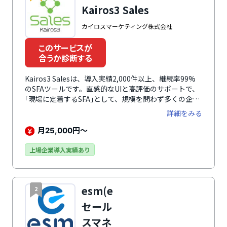
Kairos3 Sales
カイロスマーケティング株式会社
このサービスが
合うか診断する
Kairos3 Salesは、導入実績2,000件以上、継続率99%
のSFAツールです。直感的なUIと高評価のサポートで、
｢現場に定着するSFA｣として、規模を問わず多くの企業
に選ばれています。商談の録画や音声をアップロードす
詳細をみる
るだけで、AIがデータを整理してログを記録。外出先で
もスマホアプリからアクセスできるため、入力工数は最
月
円～
25,000
小限で済み、どんな組織にも定着します。これにより、
データが自然に集まり、予実やパイプライン管理、日々
上場企業導入実績あり
の報告まで最新データをすぐに集計・分析。次の一手を
決められます。また、MAツール｢Kairos3 Marketing｣
や他社システムと連携し、拡張も可能。さらに、強固な
esm(e
2
セキュリティと柔軟なアクセス管理で、大規模組織での
部署・拠点・グループをまたいだ活用も安心です。
セール
スマネ