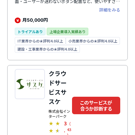
面・ユーザーが迷わないボタン配置など、使いやすさを
追求した設計が特徴。機能はリスト作成、案件管理、デ
詳細をみる
ータ分析など、営業管理に特化しています。案件管理画
面では、ドラッグアンドドロップで直感的に操作でき、
月
円
50,000
プログラミング不要で営業体制や管理項目に合わせて項
目をカスタマイズ可能です。iPhoneではアプリ、
トライアルあり
上場企業導入実績あり
AndoroidではGoogle chromeなどのブラウザから利用
IT業界からの★評判4.0以上
小売業界からの★評判4.0以上
できるので、外出時も営業情報の確認や、報告書を提出
できます。サポートは初期設定から運用開始後の相談・
建設・工事業界からの★評判4.0以上
質問まで無料で対応しており、導入後の定着率は98.6%
（※）に達しています。（※2025年3月時点）
クラウ
ドサー
ビスサ
スケ
このサービスが
合うか診断する
株式会社イン
ターパーク
3
★
★
（
.
43
★
★