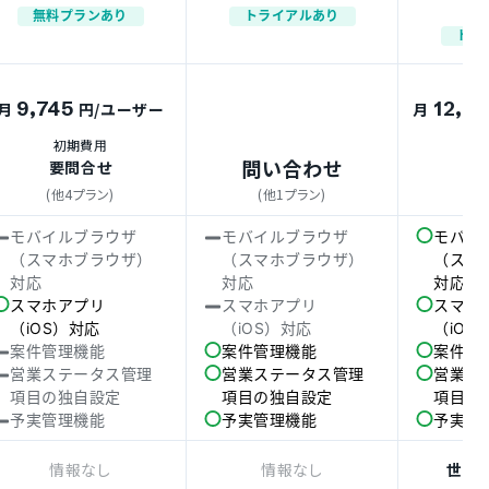
無料プランあり
トライアルあり
トラ
9,745
12,0
月
円
/ユーザー
月
初期費用
問い合わせ
要問合せ
要
(他4プラン)
(他1プラン)
(
モバイルブラウザ
モバイルブラウザ
モバイ
（スマホブラウザ）
（スマホブラウザ）
（スマ
対応
対応
対応
スマホアプリ
スマホアプリ
スマホ
（iOS）対応
（iOS）対応
（iOS
案件管理機能
案件管理機能
案件管
営業ステータス管理
営業ステータス管理
営業ス
項目の独自設定
項目の独自設定
項目の
予実管理機能
予実管理機能
予実管
情報なし
情報なし
世界