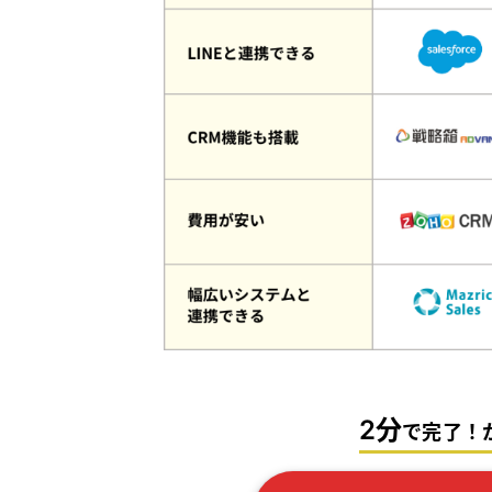
2分
で完了！