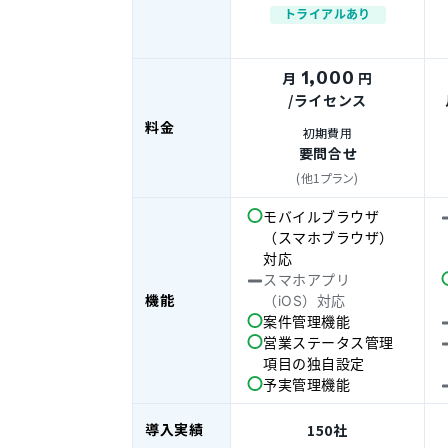
トライアルあり
1,000
月
円
/ライセンス
料金
初期費用
要問合せ
(他1プラン)
モバイルブラウザ
（スマホブラウザ）
対応
スマホアプリ
機能
（iOS）対応
案件管理機能
営業ステータス管理
項目の独自設定
予実管理機能
導入実績
150社