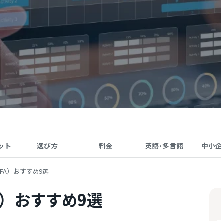
ット
選び方
料金
英語･多言語
中小
FA）おすすめ9選
A）おすすめ9選