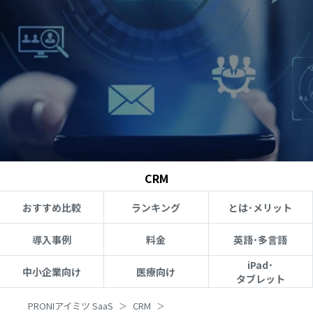
CRM
おすすめ比較
ランキング
とは･メリット
導入事例
料金
英語･多言語
iPad･
中小企業向け
医療向け
タブレット
PRONIアイミツ SaaS
CRM