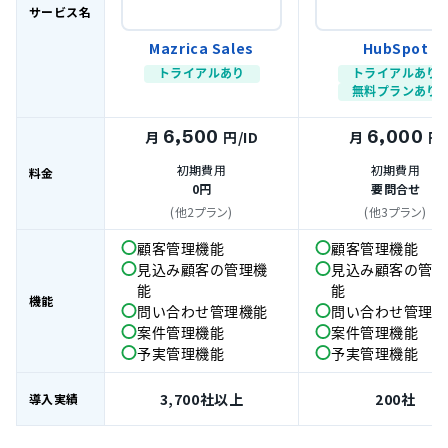
サービス名
Mazrica Sales
HubSpot
トライアルあり
トライアルあり
無料プランあり
6,500
6,000
月
円
/ID
月
円
初期費用
初期費用
料金
0円
要問合せ
(他2プラン)
(他3プラン)
顧客管理機能
顧客管理機能
見込み顧客の管理機
見込み顧客の管理
能
能
機能
問い合わせ管理機能
問い合わせ管理機
案件管理機能
案件管理機能
予実管理機能
予実管理機能
3,700社以上
200社
導入実績