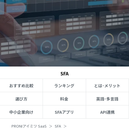
SFA
おすすめ比較
ランキング
とは･メリット
選び方
料金
英語･多言語
中小企業向け
SFAアプリ
API連携
PRONIアイミツ SaaS
SFA