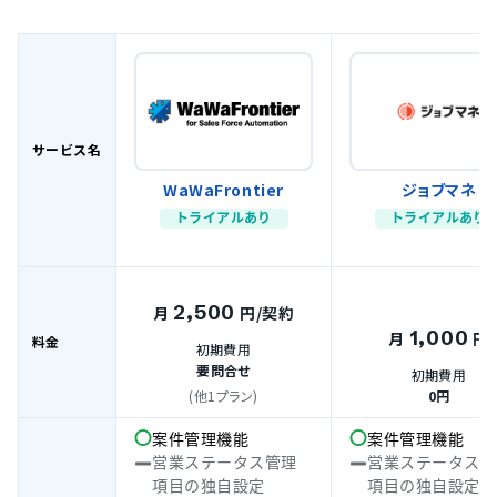
サービス名
WaWaFrontier
ジョブマネ
トライアルあり
トライアルあり
2,500
月
円
/契約
1,000
月
円
料金
初期費用
要問合せ
初期費用
(他1プラン)
0円
案件管理機能
案件管理機能
営業ステータス管理
営業ステータス管
項目の独自設定
項目の独自設定