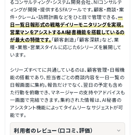
るコンサルティング・システム開発会社、NIコンサルテ
ィングが開発・提供するSFAツールです。顧客・商談・案
件・クレーム・訪問計画などをひと目で管理できる、
一
日一覧日報形式の戦略デイリーモニタリングを実現。
営業マンをアシストするAI秘書機能を搭載しているの
「顧客創造」「顧客深耕」など、業
が最大の特徴です。
種・業態・営業スタイルに応じた6シリーズを展開して
います。
シリーズすべてに共通しているのは、顧客管理・日報機
能の搭載であり、担当者ごとの商談内容を一日一覧の
日報画面に集約。報告だけでなく、翌日の予定も含め
た行動を俯瞰でき、マネージャーの支持やアドバイスも
一画面で完結できます。集約された情報は、AI秘書の
アシスタント機能によってタイムリーなサジェストが可
能です。
利用者のレビュー（口コミ、評価）