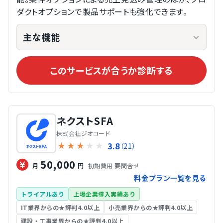
ダクトオプションで製品サポートも強化できます。
主な機能
このサービスが合うか診断する
ネクストSFA
株式会社ジオコード
3.8
★
★
★
★
★
（21）
50,000
初期費用 要問合せ
月
円
料金プラン一覧を見る
トライアルあり
上場企業導入実績あり
IT業界からの★評判4.0以上
小売業界からの★評判4.0以上
建設・工事業界からの★評判4.0以上