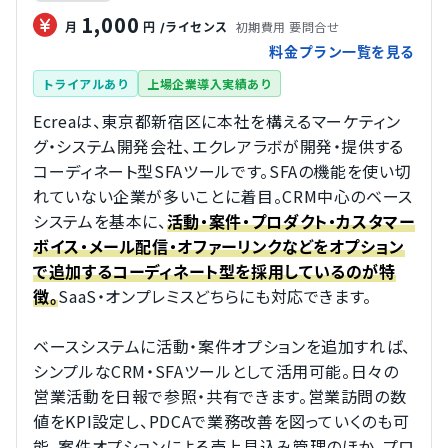
1,000
初期費用 要問合せ
月
円
/ライセンス
料金プラン一覧を見る
トライアルあり
上場企業導入実績あり
Ecreaは、東京都新宿区に本社を構えるマーケティン
グ・システム開発会社、エクレアラボが開発・提供する
コーディネート型SFAツールです。SFAの機能を使い切
れていない企業が多いことに着目。CRM中心のベース
システムを基本に、
活動・案件・プロダクト・カスタマー
ボイス・メール配信・オファーリンクなどをオプション
で追加するコーディネート型を採用しているのが特
SaaS・オンプレミスどちらにも対応できます。
徴。
ベースシステムに活動・案件オプションを追加すれば、
シンプルなCRM・SFAツールとして活用可能。日々の
営業活動を日報で参照・共有できます。営業訪問の数
値をKPI設定し、PDCAで業務改善を図っていくのも可
能。案件オプションによる売上見込み管理のほか、プロ