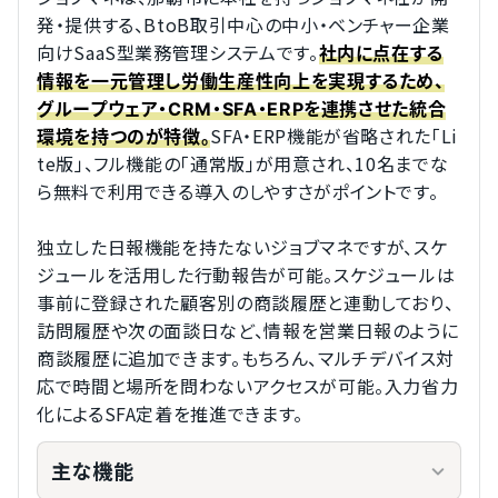
発・提供する、BtoB取引中心の中小・ベンチャー企業
向けSaaS型業務管理システムです。
社内に点在する
情報を一元管理し労働生産性向上を実現するため、
グループウェア・CRM・SFA・ERPを連携させた統合
SFA・ERP機能が省略された「Li
環境を持つのが特徴。
te版」、フル機能の「通常版」が用意され、10名までな
ら無料で利用できる導入のしやすさがポイントです。
独立した日報機能を持たないジョブマネですが、スケ
ジュールを活用した行動報告が可能。スケジュールは
事前に登録された顧客別の商談履歴と連動しており、
訪問履歴や次の面談日など、情報を営業日報のように
商談履歴に追加できます。もちろん、マルチデバイス対
応で時間と場所を問わないアクセスが可能。入力省力
化によるSFA定着を推進できます。
主な機能