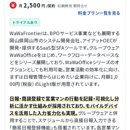
2,500
初期費用 要問合せ
月
円
/契約
料金プラン一覧を見る
トライアルあり
WaWaFrontierは、BPOサービス事業なども展開する
岡山県岡山市のシステム開発会社、アイアットOECが
開発・提供するSaaS型SFAツールです。グループウェア
WaWaOfficeをはじめ、ワークフロー・データベースな
どをシリーズ展開しており、WaWaOfficeシリーズのオ
プションとしても利用可能。営業活動の効率化に向け、
まずは日報管理からはじめたい企業向けに、月額1,0
00円（税抜）のLight版が用意されています。
日報・商談登録で営業マンの行動を記録・可視化し分
析に活かす仕組みが採用されており、モバイルデバイ
グループウェアと併
スを活用した入力省力化も実現。
用することで、スケジュールから直接日報入力できる
「簡易日報登録機能」も搭載されています。各営業マン