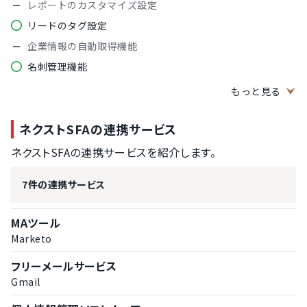
レポートのカスタマイズ設定
リードのタグ設定
企業情報の自動取得機能
名刺管理機能
SFA基本機能
もっと見る
案件管理機能
ネクストSFAの連携サービス
予実管理機能
スケジュール管理機能
ネクストSFAの連携サービスを紹介します。
見積書作成機能
7件の連携サービス
日報管理機能
マーケティング機能
MAツール
リードナーチャリング機能
Marketo
営業データの分析機能
フリーメールサービス
リードスコアリング機能
Gmail
その他機能