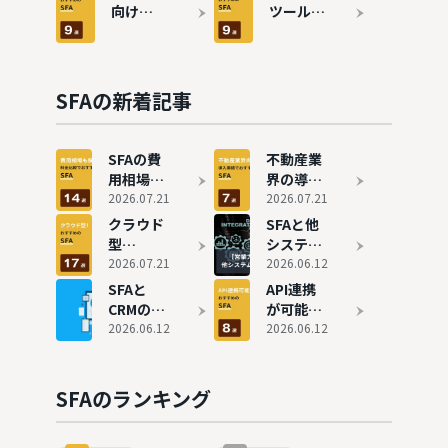
4選！海
め8選！
価格帯ご
向け
ツール
外展開を
顧客情報
とにおす
SFA（営
（SFA）
スムーズ
を管理し
すめツー
業支援シ
おすすめ
に
て業務効
ルも紹介
ステム）
9選
率化
おすすめ
SFAの新着記事
9選
SFAの費
不動産業
用相場や
界の導入
内訳を徹
2026.07.21
実績があ
2026.07.21
底解説！
るおすす
クラウド
SFAと他
価格帯ご
め
型
システム
とにおす
SFA（営
SFA（営
2026.07.21
を組み合
2026.06.12
すめツー
業支援シ
業支援シ
わせて営
SFAと
API連携
ルも紹介
ステム）
ステム）
業力を強
CRMの違
が可能な
7選
のおすす
化しよ
いは？顧
2026.06.12
SFAツー
2026.06.12
め17選を
う！連携
客管理機
ルおすす
徹底比較
のメリッ
能付き
め8選！
トやおす
SFA10社
顧客情報
SFAのランキング
すめ製品
を比較
を管理し
て業務効