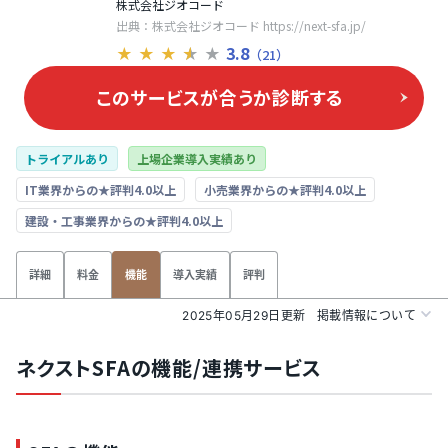
株式会社ジオコード
出典：株式会社ジオコード https://next-sfa.jp/
3.8
★
★
★
★
★
（21）
このサービスが合うか
診断する
トライアルあり
上場企業導入実績あり
IT業界からの★評判4.0以上
小売業界からの★評判4.0以上
建設・工事業界からの★評判4.0以上
詳細
料金
導入実績
評判
機能
2025年05月29日更新
掲載情報について
ネクストSFAの機能/連携サービス