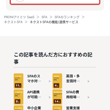
PRONIアイミツ SaaS
SFA
SFAのランキング
ネクストSFA
ネクストSFAの機能/連携サービス
この記事を読んだ方におすすめの記
事
SFAのス
英語・多
マホ対応
言語対応
おすすめ
の
11選！営
SFA（営
API連携
SFAの費
業効率を
業支援シ
が可能な
用相場や
向上
ステム）
SFAツー
内訳を徹
おすすめ
ルおすす
底解説！
中小企業
営業支援