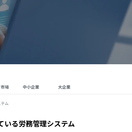
･市場
中小企業
大企業
ステム
ている労務管理システム