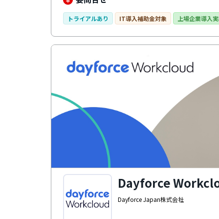
ます。タレントマネジメントや人事評価制度構築
運用できます。料金プランは自社の状況に合わせ
トライアルあり
IT導入補助金対象
上場企業導入実
Dayforce Workcl
Dayforce Japan株式会社