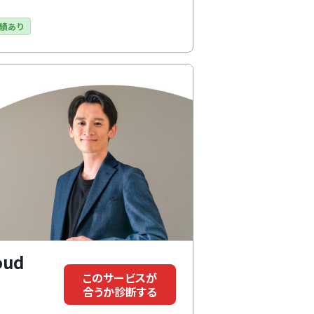
における課題もスムーズに解決しながら
て選択可能です。
績あり
oud
このサービスが
合うか診断する