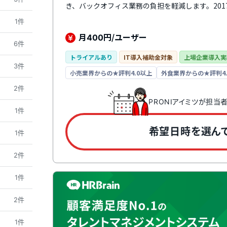
き、バックオフィス業務の負担を軽減します。201
テクノロジー大賞」の労務・福利厚生サービス部
1件
月
円/ユーザー
400
6件
トライアルあり
IT導入補助金対象
上場企業導入実
3件
小売業界からの★評判4.0以上
外食業界からの★評判4.
2件
PRONIアイミツが担当
1件
希望日時を選ん
1件
2件
1件
2件
1件