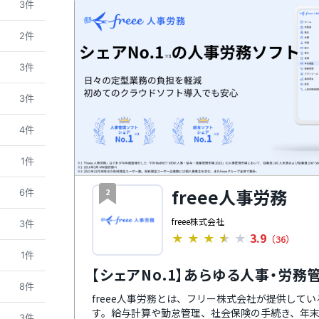
3件
2件
3件
3件
4件
1件
freee人事労務
2
6件
freee株式会社
3件
3.9
★
★
★
★
★
（36）
1件
【シェアNo.1】あらゆる人事・労
8件
freee人事労務とは、フリー株式会社が提供して
す。給与計算や勤怠管理、社会保険の手続き、年
3件