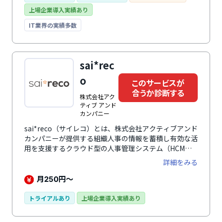
の連携が可能で、従業員の勤怠データを活用した効率的
上場企業導入実績あり
な労務管理が実現します。特に、人事労務に割く時間を
削減したい中小企業や、ペーパーレス化を進めたい企業
IT業界の実績多数
から高く評価されています。直感的な操作性と充実した
サポート体制により、初めてのシステム導入でも安心し
て利用できる点も魅力です。
sai*rec
o
このサービスが
合うか診断する
株式会社アク
ティブ アンド
カンパニー
sai*reco（サイレコ）とは、株式会社アクティブアンド
カンパニーが提供する組織人事の情報を蓄積し有効な活
用を支援するクラウド型の人事管理システム（HCM）
です。グッドデザイン賞(2018年)、ASPIC IoT・AI・
詳細をみる
クラウドアワード2019 基幹業務系分野グランプリ
(2019年)を受賞。人事業務にかかわるすべての情報を収
月
円～
250
集し、管理・共有・活用しやすくします。人事施策を直
感的にわかりやすく可視化することで作業効率、人事戦
トライアルあり
上場企業導入実績あり
略立案率の向上を促進。組織図の管理・シミュレーショ
ン、特殊組織の管理、従業員管理、カスタムフィールド