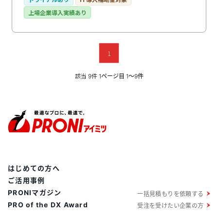
場：ベンダー別売上金額シェア（2024～2025年度予
上場企業導入実績あり
測）
1
該当
件
9
1ページ目 1〜9件
はじめての方へ
ご活用事例
PRONIマガジン
一括見積もりを依頼する
PRO of the DX Award
受注を受けたい企業の方