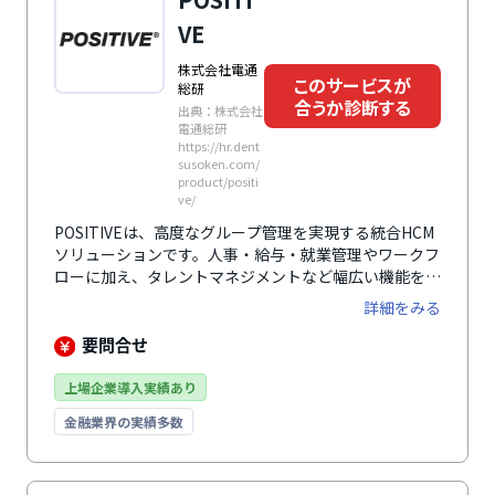
VE
株式会社電通
このサービスが
総研
合うか診断する
出典：株式会社
電通総研
https://hr.dent
susoken.com/
product/positi
ve/
POSITIVEは、高度なグループ管理を実現する統合HCM
ソリューションです。人事・給与・就業管理やワークフ
ローに加え、タレントマネジメントなど幅広い機能を備
え、人材情報を一元管理できます。複数企業を単一シス
詳細をみる
テムで管理できるマルチカンパニー機能にも対応してお
り、制度や運用が異なる企業グループの人事業務標準化
要問合せ
を支援。人事データの活用による戦略的人材マネジメン
トや人的資本経営の推進、人事DXの基盤構築に活用で
上場企業導入実績あり
きるサービスです。
金融業界の実績多数