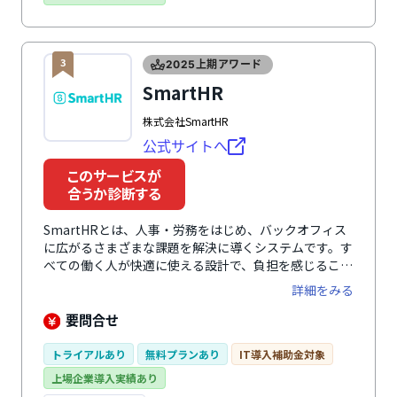
定から導入後の運用までサポートします。タレントマネ
ジメントや人事評価制度構築における課題もスムーズに
解決しながら運用できます。料金プランは自社の状況に
合わせて選択可能です。
3
2025上期アワード
SmartHR
株式会社SmartHR
公式サイトへ
このサービスが
合うか診断する
SmartHRとは、人事・労務をはじめ、バックオフィス
に広がるさまざまな課題を解決に導くシステムです。す
べての働く人が快適に使える設計で、負担を感じること
なく、入退社手続きや年末調整、勤怠管理、人事評価業
詳細をみる
務など、人事・労務に関わる幅広い業務を効率化しま
す。 さらに、業務の中で自然に蓄まる正確な従業員デ
要問合せ
ータによって従業員の人員配置や育成、人事評価の精度
を向上。 毎日の負担を減らしながら従業員の力を引き
トライアルあり
無料プランあり
IT導入補助金対象
出し、組織の生産性向上と持続的な成果を創出する戦略
上場企業導入実績あり
人事を実現します。