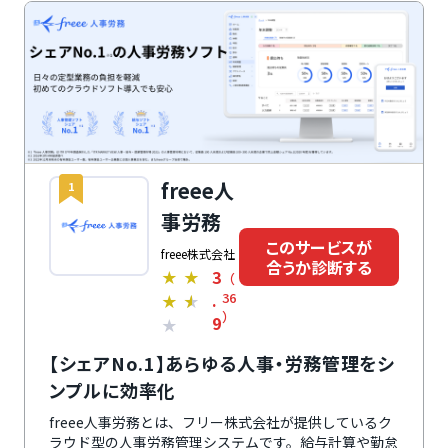
freee人
1
事労務
このサービスが
freee株式会社
合うか診断する
3
★
★
（
.
36
★
★
）
9
★
【シェアNo.1】あらゆる人事・労務管理をシ
ンプルに効率化
freee人事労務とは、フリー株式会社が提供しているク
ラウド型の人事労務管理システムです。給与計算や勤怠