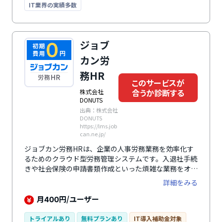
IT業界の実績多数
ジョブ
カン労
務HR
このサービスが
合うか診断する
株式会社
DONUTS
出典：株式会社
DONUTS
https://lms.job
can.ne.jp/
ジョブカン労務HRは、企業の人事労務業務を効率化す
るためのクラウド型労務管理システムです。入退社手続
きや社会保険の申請書類作成といった煩雑な業務をオン
ラインで簡単に処理できるため、紙の書類や手作業によ
詳細をみる
る負担を軽減します。従業員情報を一元管理できるほ
か、労働法や社会保険法の改正にも迅速に対応し、コン
月
円/ユーザー
400
プライアンスを強化したい企業にも適しています。ま
た、ジョブカン勤怠管理など他のジョブカンサービスと
トライアルあり
無料プランあり
IT導入補助金対象