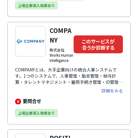
門のデータ連携を効率化し、身上情報やマイナンバー提
上場企業導入実績あり
出、雇用契約書や雇用保険被保険者証の配信、年末調整
申告まで必要な機能を柔軟に組み合わせて業務最適化を
支援します。
COMPA
NY
このサービスが
合うか診断する
株式会社
Works Human
Intelligence
COMPANYとは、大手企業向けの統合人事システムで
す。1つのシステムで、人事管理・勤怠管理・給与計
算・タレントマネジメント・雇用手続き管理・ID管理・
マイナンバー管理に対応し、人事領域をカバーする統合
詳細をみる
システム（ERP）として利用可能。大企業の複雑な人事
業務に対応できる点が評価されており、これまで約
要問合せ
1,200法人グループに導入実績があります。
※「COMPANY Talent Management」シリーズは、
上場企業導入実績あり
2024年11月に、統合型人事システム「COMPANY」と使
いやすさで定評のある「CYDAS」が統合し、日本企業
の高度で複雑な人事制度に最適化されたタレントマネジ
POSITI
メントシステムへと進化しました。