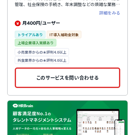
管理、社会保険の手続き、年末調整などの煩雑な業務を
一元管理でき、バックオフィス業務の負担を軽減しま
詳細をみる
す。2017年には、経済産業省後援の「第2回HRテクノ
ロジー大賞」の労務・福利厚生サービス部門で優秀賞を
月
円/ユーザー
400
受賞しています。
トライアルあり
IT導入補助金対象
上場企業導入実績あり
小売業界からの★評判4.0以上
外食業界からの★評判4.0以上
このサービスを問い合わせる