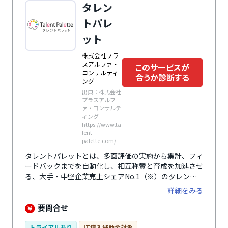
タレン
トパレ
ット
株式会社プラ
スアルファ・
このサービスが
コンサルティ
合うか診断する
ング
出典：株式会社
プラスアルフ
ァ・コンサルテ
ィング
https://www.ta
lent-
palette.com/
タレントパレットとは、多面評価の実施から集計、フィ
ードバックまでを自動化し、相互称賛と育成を加速させ
る、大手・中堅企業売上シェアNo.1（※）のタレント
マネジメントシステムです。自社の運用に合わせた評価
詳細をみる
項目設定と匿名性を担保した評価者抽出が可能。結果は
自動レポ―ト化され、スキルや適性検査などのデータと
要問合せ
掛け合わせることで、組織課題を深く分析できます。
※「ITR Market View：人材管理市場2026」人材管理市
トライアルあり
IT導入補助金対象