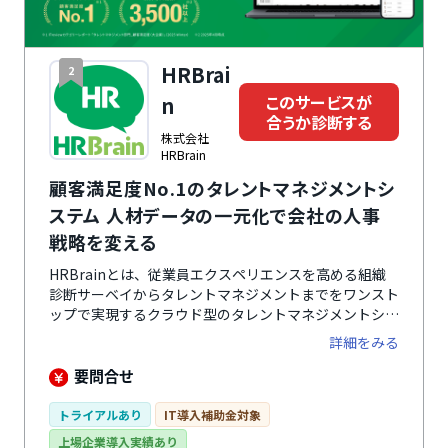
HRBrai
2
このサービスが
n
合うか診断する
株式会社
HRBrain
顧客満足度No.1のタレントマネジメントシ
ステム 人材データの一元化で会社の人事
戦略を変える
HRBrainとは、従業員エクスペリエンスを高める組織
診断サーベイからタレントマネジメントまでをワンスト
ップで実現するクラウド型のタレントマネジメントシス
テムです。社員の人事評価データや資格・スキル情報な
詳細をみる
ど、あらゆる人材データを一元管理することで、業務の
効率化やデータ分析・活用が可能になります。UI・UX
要問合せ
がわかりやすく直感的に操作できるので、誰でも簡単に
使えるのが特徴。サポート体制も手厚く、企業ごとに専
トライアルあり
IT導入補助金対象
任のカスタマーサクセス担当者がつき、導入時の初期設
上場企業導入実績あり