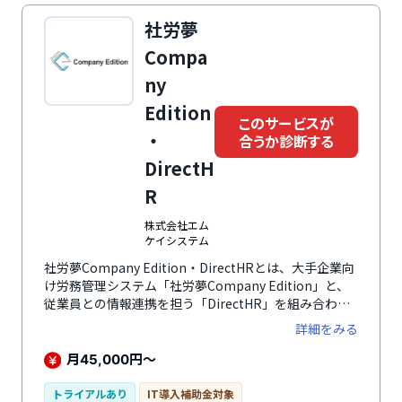
レイアウター、人事施策管理、評価機能、申請承認管
社労夢
理、ワークフロー、権限管理、一括入力、2次元分析、
異動・組織シミュレーションでの最適な人材配置、退職
Compa
者データの蓄積による退職対策など多彩で効果的な機能
ny
を標準搭載。使いやすい人事評価システム「サイレコ」
が攻める人事を実現させます。
Edition
このサービスが
・
合うか診断する
DirectH
R
株式会社エム
ケイシステム
社労夢Company Edition・DirectHRとは、大手企業向
け労務管理システム「社労夢Company Edition」と、
従業員との情報連携を担う「DirectHR」を組み合わせ
て活用できるサービスです。「社労夢Company
詳細をみる
Edition」は全国2,400以上の社労士事務所で利用され
ているシステムをベースに、一般企業向けの機能を加
月
円〜
45,000
え、雇用保険・社会保険・労働保険の電子申請を内製化
できるサービスです。「DirectHR」は従業員と管理部
トライアルあり
IT導入補助金対象