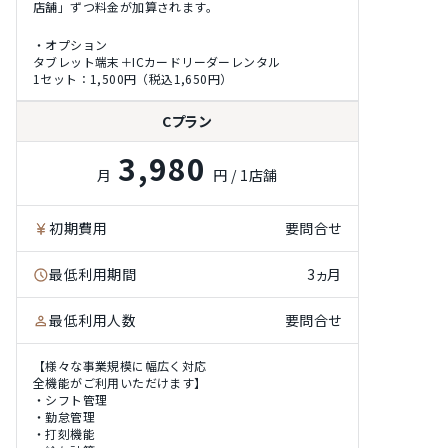
店舗」ずつ料金が加算されます。
・オプション
タブレット端末＋ICカードリーダーレンタル
1セット：1,500円（税込1,650円）
Cプラン
3,980
月
円 / 1店舗
初期費用
要問合せ
最低利用期間
3ヵ月
最低利用人数
要問合せ
【様々な事業規模に幅広く対応
全機能がご利用いただけます】
・シフト管理
・勤怠管理
・打刻機能