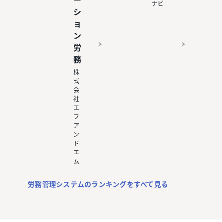
ー
ナビ
シ
ョ
ン
労
務
株
式
会
社
エ
フ
ア
ン
ド
エ
ム
労務管理システムのランキングをすべて見る