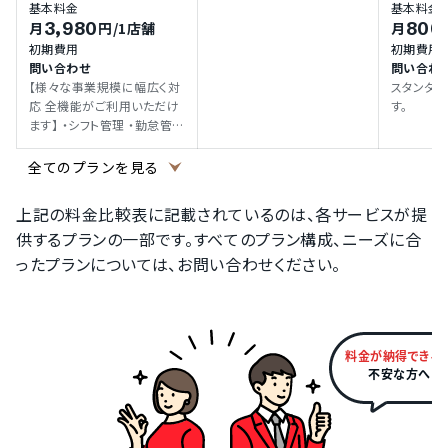
基本料金
基本料金
張 ・データ保持：直近3年間
3,980
800
月
円
/1店舗
月
※1店舗の制限は100人ま
初期費用
初期費用
で。超えた場合は「100人／1
問い合わせ
問い合わ
店舗」ずつ料金が加算されま
【様々な事業規模に幅広く対
スタンダ
す。
応 全機能がご利用いただけ
す。
ます】 ・シフト管理 ・勤怠管理
(
・打刻機能 ・給与計算 ・賞与
計算 ・帳票作成 ・店舗数：無
全てのプランを見る
制限 ・店舗人数：最大100名
・店舗人数拡張 ・データ保
上記の料金比較表に記載されているのは、各サービスが提
持：直近8年間 ・データバック
供するプランの一部です。すべてのプラン構成、ニーズに合
アップ ※1店舗の制限は100
人まで。超えた場合は「100
ったプランについては、お問い合わせください。
人／1店舗」ずつ料金が加算
されます。
料金が納得できる
不安な方へ