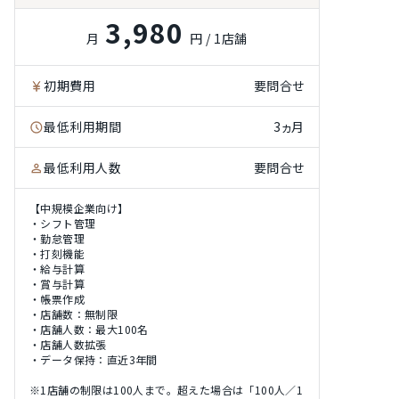
3,980
月
円 / 1店舗
初期費用
要問合せ
最低利用期間
3ヵ月
最低利用人数
要問合せ
【中規模企業向け】
・シフト管理
・勤怠管理
・打刻機能
・給与計算
・賞与計算
・帳票作成
・店舗数：無制限
・店舗人数：最大100名
・店舗人数拡張
・データ保持：直近3年間
※1店舗の制限は100人まで。超えた場合は「100人／1