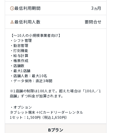
最低利用期間
3ヵ月
最低利用人数
要問合せ
【〜10人の小規模事業者向け】
・シフト管理
・勤怠管理
・打刻機能
・給与計算
・帳票作成
・店舗数
・最大1店舗
・店舗人数：最大10名
・データ保持：直近3年間
※1店舗の制限は100人まで。超えた場合は「100人／1
店舗」ずつ料金が加算されます。
・オプション
タブレット端末＋ICカードリーダーレンタル
1セット：1,500円（税込1,650円）
Bプラン