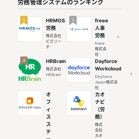
労務管理システムのランキング
連携で人
の充実度
事業務を
×コスパ
効率化
で選ぶ決
1
2
HRMOS
freee
定版
労務
人事
労務
株式会社
ビズリー
freee
チ
株式会
社
3
HRBrain
Dayforce
Workcloud
株式会社
HRBrain
Dayforce
Japan株式会
社
オ
カオ
フ
ナビ
ィ
（労
ス
務）
ス
株式
会社
テ
カオ