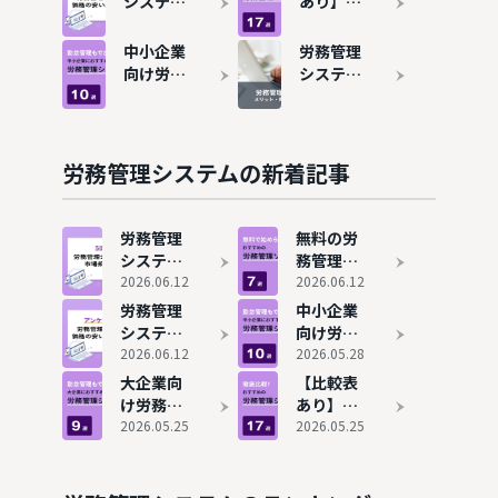
システム
あり】労
説！人気
る機能や
の費用相
務管理シ
サービス
有料との
場を解
ステムお
中小企業
労務管理
7選も紹
違いは？
説！安く
すすめ17
向け労務
システム
介
使える有
選！機能
管理シス
とは？メ
名ツール
の充実度
テム10選
リット・
も紹介
×コスパ
比較！勤
費用相
で選ぶ決
怠管理が
場・選び
労務管理システムの新着記事
定版
できるサ
方を解説
ービスを
紹介
労務管理
無料の労
システム
務管理シ
のシェア
2026.06.12
ステム7
2026.06.12
と市場規
選を比
労務管理
中小企業
模を解
較！使え
システム
向け労務
説！人気
る機能や
の費用相
2026.06.12
管理シス
2026.05.28
サービス
有料との
場を解
テム10選
大企業向
【比較表
7選も紹
違いは？
説！安く
比較！勤
け労務管
あり】労
介
使える有
怠管理が
理システ
2026.05.25
務管理シ
2026.05.25
名ツール
できるサ
ムおすす
ステムお
も紹介
ービスを
め9選！
すすめ17
紹介
勤怠管理
選！機能