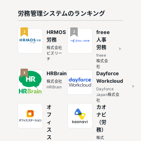
も紹介
ービスを
め9選！
すすめ17
紹介
勤怠管理
選！機能
労務管理システムのランキング
連携で人
の充実度
事業務を
×コスパ
効率化
で選ぶ決
1
2
HRMOS
freee
定版
労務
人事
労務
株式会社
ビズリー
freee
チ
株式会
社
3
HRBrain
Dayforce
Workcloud
株式会社
HRBrain
Dayforce
Japan株式会
社
オ
カオ
フ
ナビ
ィ
（労
ス
務）
ス
株式