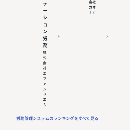
会社
テ
カオ
ー
ナビ
シ
ョ
ン
労
務
株
式
会
社
エ
フ
ア
ン
ド
エ
ム
労務管理システムのランキングをすべて見る