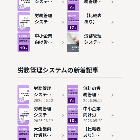
システム
務管理シ
のシェア
ステム7
と市場規
選を比
労務管理
【比較表
模を解
較！使え
システム
あり】労
説！人気
る機能や
の費用相
務管理シ
サービス
有料との
場を解
ステムお
中小企業
労務管理
7選も紹
違いは？
説！安く
すすめ17
向け労務
システム
介
使える有
選！機能
管理シス
とは？メ
名ツール
の充実度
テム10選
リット・
も紹介
×コスパ
比較！勤
費用相
で選ぶ決
怠管理が
場・選び
労務管理システムの新着記事
定版
できるサ
方を解説
ービスを
紹介
労務管理
無料の労
システム
務管理シ
のシェア
2026.06.12
ステム7
2026.06.12
と市場規
選を比
労務管理
中小企業
模を解
較！使え
システム
向け労務
説！人気
る機能や
の費用相
2026.06.12
管理シス
2026.05.28
サービス
有料との
場を解
テム10選
大企業向
【比較表
7選も紹
違いは？
説！安く
比較！勤
け労務管
あり】労
介
使える有
怠管理が