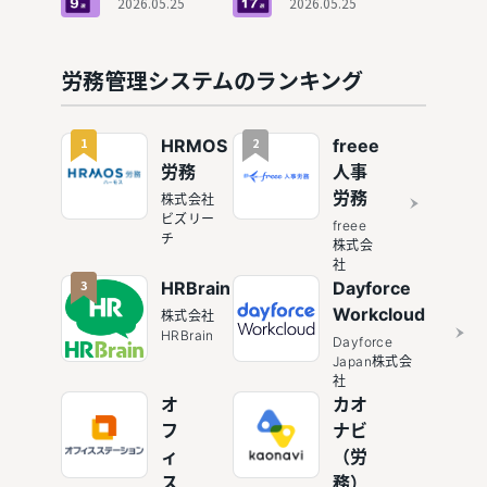
理システ
2026.05.25
務管理シ
2026.05.25
名ツール
できるサ
ムおすす
ステムお
も紹介
ービスを
め9選！
すすめ17
紹介
勤怠管理
選！機能
労務管理システムのランキング
連携で人
の充実度
事業務を
×コスパ
効率化
で選ぶ決
1
2
HRMOS
freee
定版
労務
人事
労務
株式会社
ビズリー
freee
チ
株式会
社
3
HRBrain
Dayforce
Workcloud
株式会社
HRBrain
Dayforce
Japan株式会
社
オ
カオ
フ
ナビ
ィ
（労
ス
務）