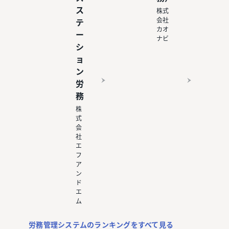
ス
株式
会社
テ
カオ
ー
ナビ
シ
ョ
ン
労
務
株
式
会
社
エ
フ
ア
ン
ド
エ
ム
労務管理システムのランキングをすべて見る