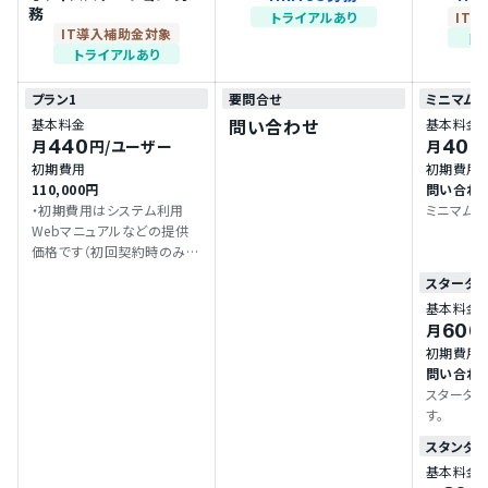
務
トライアルあり
IT
IT導入補助金対象
ト
トライアルあり
プラン1
要問合せ
ミニマム
問い合わせ
基本料金
基本料金
440
400
月
円
/ユーザー
月
初期費用
初期費用
110,000円
問い合わ
・初期費用はシステム利用
ミニマムプ
Webマニュアルなどの提供
価格です（初回契約時のみ）。
・従業員数が10名以下の場
スタータ
合、月額利用料は一律4,400
基本料金
円（税込）となります。
600
月
初期費用
問い合わ
スタータ
す。
スタンダ
基本料金