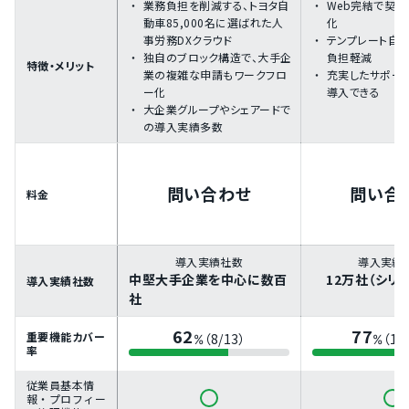
業務負担を削減する、トヨタ自
Web完結で契
動車85,000名に選ばれた人
化
事労務DXクラウド
テンプレート自
独自のブロック構造で、大手企
負担軽減
特徴・メリット
業の複雑な申請もワークフロ
充実したサポー
ー化
導入できる
大企業グループやシェアードで
の導入実績多数
問い合わせ
問い合
料金
導入実績社数
導入実績
中堅大手企業を中心に数百
12万社（シリ
導入実績社数
社
62
77
重要機能カバー
（8/13）
（10
%
%
率
従業員基本情
報・プロフィー