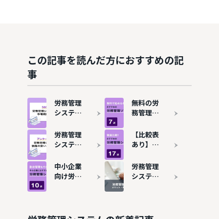
この記事を読んだ方におすすめの記
事
労務管理
無料の労
システム
務管理シ
のシェア
ステム7
と市場規
選を比
労務管理
【比較表
模を解
較！使え
システム
あり】労
説！人気
る機能や
の費用相
務管理シ
サービス
有料との
場を解
ステムお
中小企業
労務管理
7選も紹
違いは？
説！安く
すすめ17
向け労務
システム
介
使える有
選！機能
管理シス
とは？メ
名ツール
の充実度
テム10選
リット・
も紹介
×コスパ
比較！勤
費用相
で選ぶ決
怠管理が
場・選び