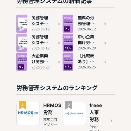
労務管理システムの新着記事
定版
できるサ
方を解説
ービスを
紹介
労務管理
無料の労
システム
務管理シ
のシェア
2026.06.12
ステム7
2026.06.12
と市場規
選を比
労務管理
中小企業
模を解
較！使え
システム
向け労務
説！人気
る機能や
の費用相
2026.06.12
管理シス
2026.05.28
サービス
有料との
場を解
テム10選
大企業向
【比較表
7選も紹
違いは？
説！安く
比較！勤
け労務管
あり】労
介
使える有
怠管理が
理システ
2026.05.25
務管理シ
2026.05.25
名ツール
できるサ
ムおすす
ステムお
も紹介
ービスを
め9選！
すすめ17
紹介
勤怠管理
選！機能
労務管理システムのランキング
連携で人
の充実度
事業務を
×コスパ
効率化
で選ぶ決
1
2
HRMOS
freee
定版
労務
人事
労務
株式会社
ビズリー
freee
チ