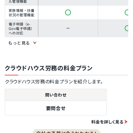
ル管理機能
家族情報・扶養
状況の管理機能
電子申請（e-
Gov電子申請）
への対応
雇用契約手続き
もっと見る
への対応
入社手続きへの
対応
クラウドハウス労務の料金プラン
退職手続きへの
対応
クラウドハウス労務の料金プランを紹介します。
算定基礎・労働
保険の年度更新
の手続きへの対
問い合わせ
応
年末調整の申請
要問合せ
手続きへの対応
給与明細・賞与
料金を詳しく見る
明細の発行機能
マイナンバーの