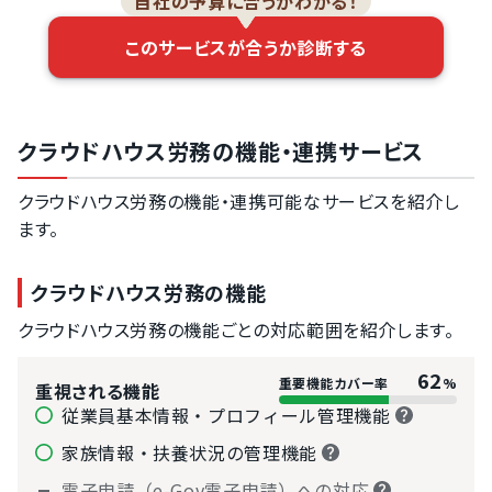
自社の予算に合うかわかる！
保管機能
このサービスが合うか診断する
全国健康保険協
会（協会けん
ぽ）書式の帳票
作成
その他の健保組
クラウドハウス労務の機能・連携サービス
合の帳票作成
従業員情報の入
クラウドハウス労務の機能・連携可能なサービスを紹介し
力進捗管理機能
ます。
クラウドハウス労務の機能
クラウドハウス労務の機能ごとの対応範囲を紹介します。
62
重要機能カバー率
%
重視される機能
従業員基本情報・プロフィール管理機能
家族情報・扶養状況の管理機能
電子申請（e-Gov電子申請）への対応