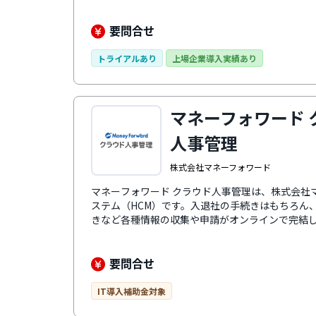
る人材情報を一元化・可視化して分析し、社員の
せます。人事情報をカオナビに集約することで、
資本経営、人事・労務DXなどさまざまな人事課題
要問合せ
的なUI・UXで、機能や項目のカスタマイズも柔軟に行
末時点）の導入実績と蓄積されたノウハウで、各
トライアルあり
上場企業導入実績あり
最適なサポートを提供。ユーザーコミュニティも
例を学び合えます。
マネーフォワード 
人事管理
株式会社マネーフォワード
マネーフォワード クラウド人事管理は、株式会社
ステム（HCM）です。入退社の手続きはもちろん
きなど各種情報の収集や申請がオンラインで完結
当者が自由に作成できるのも特徴。個別でのメー
り、従業員・担当者双方の負担を軽減できます。
会保険申請ソフト、経費精算システム等、人事・
要問合せ
登録・変更されたデータはシステム間でリアルタ
タを常に最新の状態に保てます。また、入退社や
IT導入補助金対象
不要となり、担当者の負担軽減と業務効率化に貢