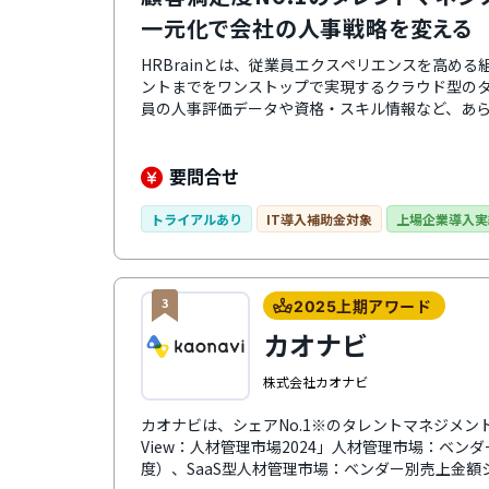
一元化で会社の人事戦略を変える
HRBrainとは、従業員エクスペリエンスを高め
ントまでをワンストップで実現するクラウド型の
員の人事評価データや資格・スキル情報など、あ
で、業務の効率化やデータ分析・活用が可能になり
操作できるので、誰でも簡単に使えるのが特徴。
のカスタマーサクセス担当者がつき、導入時の初
要問合せ
ます。タレントマネジメントや人事評価制度構築
運用できます。料金プランは自社の状況に合わせ
トライアルあり
IT導入補助金対象
上場企業導入実
3
2025上期アワード
カオナビ
株式会社カオナビ
カオナビは、シェアNo.1※のタレントマネジメントシス
View：人材管理市場2024」人材管理市場：ベンダ
度）、SaaS型人材管理市場：ベンダー別売上金額シ