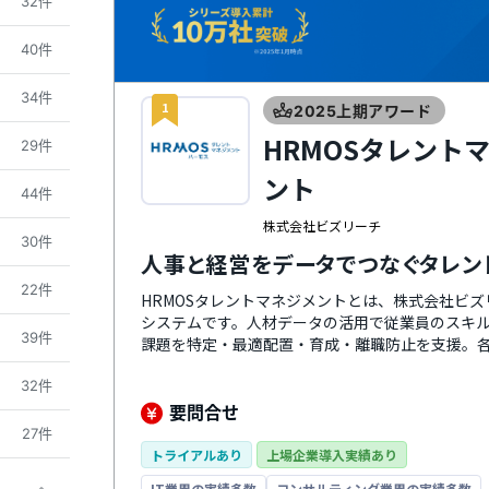
32件
40件
34件
1
2025上期アワード
HRMOSタレント
29件
ント
44件
株式会社ビズリーチ
30件
人事と経営をデータでつなぐタレン
22件
HRMOSタレントマネジメントとは、株式会社ビ
システムです。人材データの活用で従業員のスキ
39件
課題を特定・最適配置・育成・離職防止を支援。
の成功・戦略人事の実現に向けて徹底的に伴走し
32件
は、社内の人材とポジションのマッチングをAIに
携も強化しており、HRMOS採用やHRMOS勤怠
要問合せ
ります。
27件
トライアルあり
上場企業導入実績あり
IT業界の実績多数
コンサルティング業界の実績多数