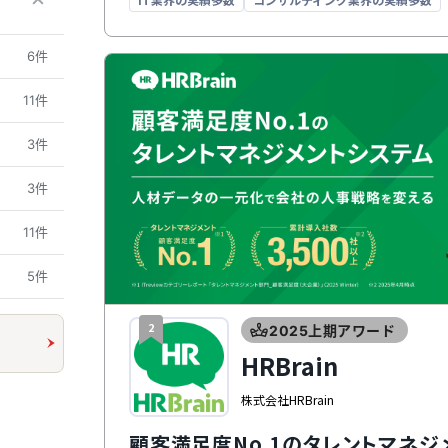
6件
11件
3件
3件
11件
5件
2
2025上期アワード
HRBrain
株式会社HRBrain
顧客満足度No.1のタレントマネジ