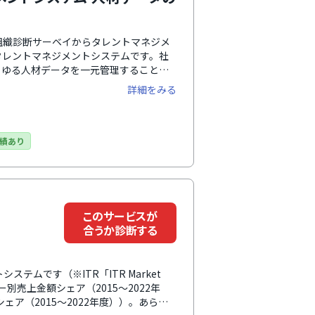
る組織診断サーベイからタレントマネジメ
タレントマネジメントシステムです。社
らゆる人材データを一元管理すること
ます。UI・UXがわかりやすく直感的に
詳細をみる
サポート体制も手厚く、企業ごとに専任
期設定から導入後の運用までサポートし
における課題もスムーズに解決しながら
て選択可能です。
績あり
このサービスが
合うか診断する
テムです（※ITR「ITR Market
ー別売上金額シェア（2015～2022年
ェア（2015～2022年度））。あらゆ