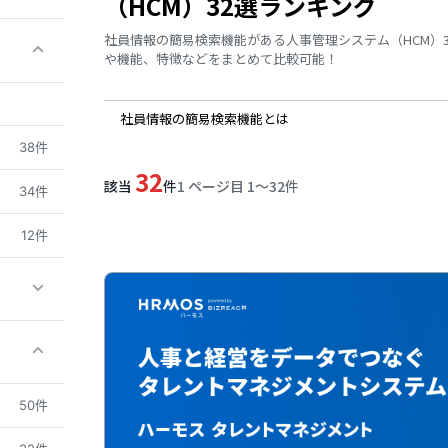
（HCM）32選ランキング
社員情報の簡易検索機能がある人事管理システム（HCM）
や機能、特徴などをまとめて比較可能！
社員情報の簡易検索機能とは
38件
32
該当
件
1 ページ目 1〜32件
34件
12件
50件