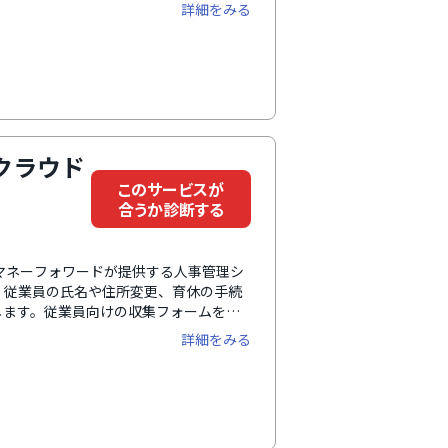
個性・才能を発掘し、戦略人事を加速さ
詳細をみる
組織の人材配置、人材育成、評価、人的
に対応できます。誰でも使いやすい直感
えます。約4,500社以上（2025年9月
社の企業課題や活用フェーズに合わせた
活発で、他社との交流を通じて活きた事
クラウド
このサービスが
合うか診断する
マネーフォワードが提供する人事管理シ
、従業員の氏名や住所変更、育休の手続
します。従業員向けの収集フォームを担
ル連絡や紙媒体での情報収集が不要とな
詳細をみる
給与計算ソフトや勤怠管理システム、社
労務や基幹系システムとの連携も可能。
イムに自動反映されるので、マスタデー
異動のたびに発生する転記・二重登録も
献します。