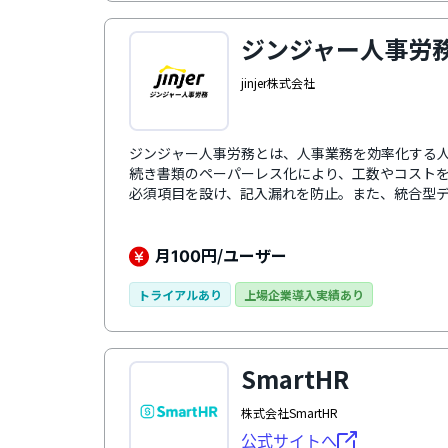
ステム「サイレコ」が攻める人事を実現させます
ジンジャー人事労
jinjer株式会社
ジンジャー人事労務とは、人事業務を効率化する人
続き書類のペーパーレス化により、工数やコスト
必須項目を設け、記入漏れを防止。また、統合型
数のマスタを更新する手間が省けます。さらに、
を時系列で確認でき、データ活用の幅が広がりま
月
円/ユーザー
100
トライアルあり
上場企業導入実績あり
SmartHR
株式会社SmartHR
公式サイトへ