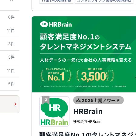
6件
11件
3件
3件
11件
5件
2
2025上期アワード
HRBrain
株式会社HRBrain
顧客満足度No.1のタレントマネジ