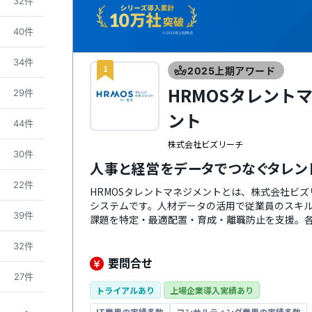
32件
40件
34件
1
2025上期アワード
HRMOSタレント
29件
ント
44件
株式会社ビズリーチ
30件
人事と経営をデータでつなぐタレン
22件
HRMOSタレントマネジメントとは、株式会社ビ
システムです。人材データの活用で従業員のスキ
39件
課題を特定・最適配置・育成・離職防止を支援。
の成功・戦略人事の実現に向けて徹底的に伴走し
32件
は、社内の人材とポジションのマッチングをAIに
携も強化しており、HRMOS採用やHRMOS勤怠
要問合せ
ります。
27件
トライアルあり
上場企業導入実績あり
IT業界の実績多数
コンサルティング業界の実績多数