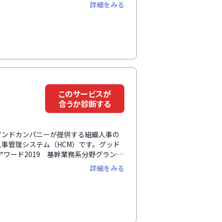
個性・才能を発掘し、戦略人事を加速さ
詳細をみる
組織の人材配置、人材育成、評価、人的
に対応できます。誰でも使いやすい直感
えます。約4,500社以上（2025年9月
社の企業課題や活用フェーズに合わせた
活発で、他社との交流を通じて活きた事
このサービスが
ー
合うか診断する
ブアンドカンパニーが提供する組織人事の
事管理システム（HCM）です。グッド
ウドアワード2019 基幹業務系分野グランプ
の情報を収集し、管理・共有・活用しやす
詳細をみる
化することで作業効率、人事戦略立案率
、特殊組織の管理、従業員管理、カスタ
機能、申請承認管理、ワークフロー、権
レーションでの最適な人材配置、退職者
機能を標準搭載。使いやすい人事評価シ