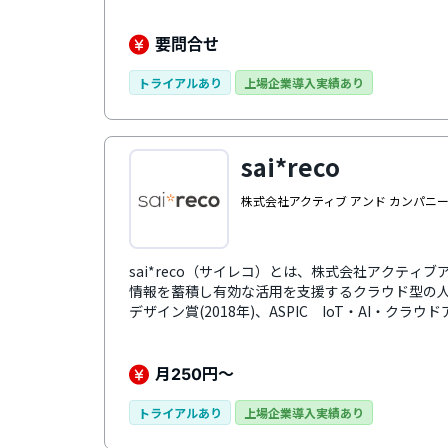
る人材情報を一元化・可視化して分析し、社員の
せます。人事情報をカオナビに集約することで、
資本経営、人事・労務DXなどさまざまな人事課題
要問合せ
的なUI・UXで、機能や項目のカスタマイズも柔軟に行
末時点）の導入実績と蓄積されたノウハウで、各
トライアルあり
上場企業導入実績あり
最適なサポートを提供。ユーザーコミュニティも
例を学び合えます。
sai*reco
株式会社アクティブ アンド カンパニ
sai*reco（サイレコ）とは、株式会社アクティ
情報を蓄積し有効な活用を支援するクラウド型の人
デザイン賞(2018年)、ASPIC IoT・AI・クラ
リ(2019年)を受賞。人事業務にかかわるすべて
くします。人事施策を直感的にわかりやすく可視
の向上を促進。組織図の管理・シミュレーション
月
円～
250
ムフィールドレイアウター、人事施策管理、評価
限管理、一括入力、2次元分析、異動・組織シミュ
トライアルあり
上場企業導入実績あり
データの蓄積による退職対策など多彩で効果的な