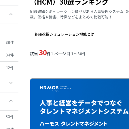
（HCM）30選ランキング
組織改編シミュレーション機能がある人事管理システム（H
載。価格や機能、特徴などをまとめて比較可能！
組織改編シミュレーション機能とは
38件
30
該当
件
1 ページ目 1〜30件
34件
12件
50件