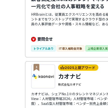
一元化で会社の人事戦略を変える
HRBrainとは、従業員エクスペリエンスを高め
ントまでをワンストップで実現するクラウド型の
員の人事評価データや資格・スキル情報など、あ
で、業務の効率化やデータ分析・活用が可能になり
操作できるので、誰でも簡単に使えるのが特徴。
のカスタマーサクセス担当者がつき、導入時の初
要問合せ
ます。タレントマネジメントや人事評価制度構築
運用できます。料金プランは自社の状況に合わせ
トライアルあり
IT導入補助金対象
上場企業導入実
3
2025上期アワード
カオナビ
株式会社カオナビ
カオナビは、シェアNo.1※のタレントマネジメントシス
View：人材管理市場2024」人材管理市場：ベンダ
度）、SaaS型人材管理市場：ベンダー別売上金額シ