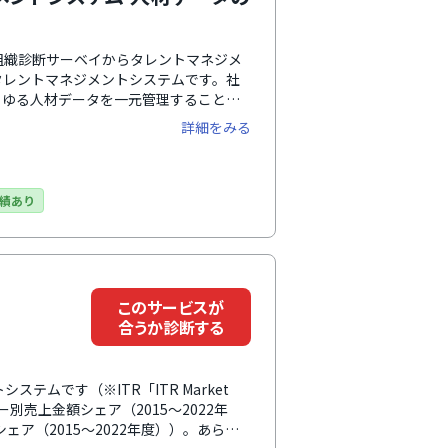
る組織診断サーベイからタレントマネジメ
タレントマネジメントシステムです。社
らゆる人材データを一元管理すること
ます。UI・UXがわかりやすく直感的に
詳細をみる
サポート体制も手厚く、企業ごとに専任
期設定から導入後の運用までサポートし
における課題もスムーズに解決しながら
て選択可能です。
績あり
このサービスが
合うか診断する
テムです（※ITR「ITR Market
ー別売上金額シェア（2015～2022年
ェア（2015～2022年度））。あらゆ