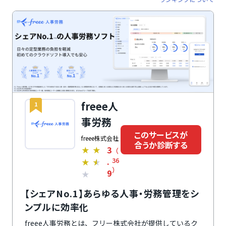
freee人
1
事労務
このサービスが
freee株式会社
合うか診断する
3
★
★
（
.
36
★
★
）
9
★
【シェアNo.1】あらゆる人事・労務管理をシ
ンプルに効率化
freee人事労務とは、フリー株式会社が提供しているク