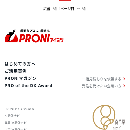
り、採用新着管理や従業員管理が行えます。部分的に切
り取って「採用サイト構築」のみの導入もできるのが特
該当
件
16
1ページ目 1〜16件
徴です。
はじめての方へ
ご活用事例
PRONIマガジン
一括見積もりを依頼する
PRO of the DX Award
受注を受けたい企業の方
PRONIアイミツSaaS
AI最強ナビ
業界DX最強ナビ
人事DX最強ナビ