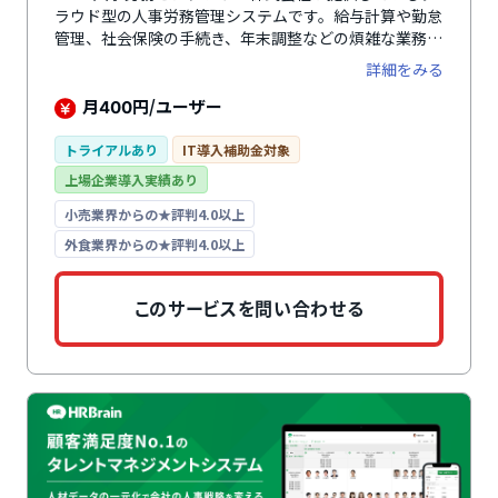
ラウド型の人事労務管理システムです。給与計算や勤怠
管理、社会保険の手続き、年末調整などの煩雑な業務を
一元管理でき、バックオフィス業務の負担を軽減しま
詳細をみる
す。2017年には、経済産業省後援の「第2回HRテクノ
ロジー大賞」の労務・福利厚生サービス部門で優秀賞を
月
円/ユーザー
400
受賞しています。
トライアルあり
IT導入補助金対象
上場企業導入実績あり
小売業界からの★評判4.0以上
外食業界からの★評判4.0以上
このサービスを問い合わせる