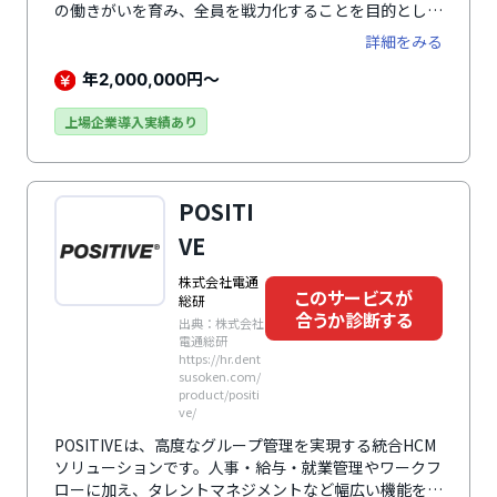
の働きがいを育み、全員を戦力化することを目的として
います。多面評価において人から一方的に評価を受ける
詳細をみる
ことに抵抗感を感じる人は多いと思います。Blue360は
写真や絵を多用したフィードバックレポートが出力され
年
円～
2,000,000
るので、レポートを読むことが苦にならないのが特徴の
ひとつです。本人に対して今後の課題解決や目的達成の
上場企業導入実績あり
ためのアイデアを提供する「フィードフォワード型」の
サーベイなので、実施後の職場での本人の行動変容を促
せます。全プロセスが自動化されており、運用の手間が
POSITI
かからないのも大きなメリットです。
VE
株式会社電通
このサービスが
総研
合うか診断する
出典：株式会社
電通総研
https://hr.dent
susoken.com/
product/positi
ve/
POSITIVEは、高度なグループ管理を実現する統合HCM
ソリューションです。人事・給与・就業管理やワークフ
ローに加え、タレントマネジメントなど幅広い機能を備