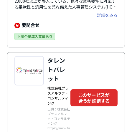
2,000社以上が導入している、様々な業務要件に対応す
る柔軟性と汎用性を兼ね備えた人事管理システム(HCM)
です。人事と給与を完全統合することにより、二重入力
詳細をみる
やデータの連携作業など、業務の無駄を省略し、人事情
報の更新作業や給与計算処理などの通常業務の効率化を
要問合せ
図ります。また、電子申請（e-Gov e-Tax eLTAX）にも
標準対応することで、さらに業務の効率化を実現しま
上場企業導入実績あり
す。従業員がおこなう各種身上変更の届出や給与明細書
の照会はスマートフォンやタブレットで利用することが
可能なため、ペーパーレス化も実現できます。サポート
タレン
センターやSE訪問による支援サービスなど、様々なサ
ポート体制でお客様の業務を支援します。
トパレ
ット
株式会社プラ
スアルファ・
このサービスが
コンサルティ
合うか診断する
ング
出典：株式会社
プラスアルフ
ァ・コンサルテ
ィング
https://www.ta