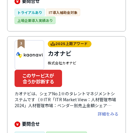
効率化やデータ分析・活用が可能になります。UI・UX
要問合せ
がわかりやすく直感的に操作できるので、誰でも簡単に
使えるのが特徴。サポート体制も手厚く、企業ごとに専
トライアルあり
IT導入補助金対象
任のカスタマーサクセス担当者がつき、導入時の初期設
上場企業導入実績あり
定から導入後の運用までサポートします。タレントマネ
ジメントや人事評価制度構築における課題もスムーズに
解決しながら運用できます。料金プランは自社の状況に
合わせて選択可能です。
3
2025上期アワード
カオナビ
株式会社カオナビ
このサービスが
合うか診断する
カオナビは、シェアNo.1※のタレントマネジメントシ
ステムです（※ITR「ITR Market View：人材管理市場
2024」人材管理市場：ベンダー別売上金額シェア
（2015～2022年度）、SaaS型人材管理市場：ベンダー
詳細をみる
別売上金額シェア（2015～2022年度））。あらゆる人
材情報を一元化・可視化して分析し、社員の個性・才能
要問合せ
を発掘し、戦略人事を加速させます。人事情報をカオナ