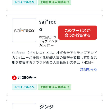
ビに集約することで、組織の人材配置、人材育成、評
トライアルあり
上場企業導入実績あり
価、人的資本経営、人事・労務DXなどさまざまな人事
課題に対応できます。誰でも使いやすい直感的なUI・
UXで、機能や項目のカスタマイズも柔軟に行えます。
sai*rec
約4,500社以上（2025年9月末時点）の導入実績と蓄積
されたノウハウで、各社の企業課題や活用フェーズに合
o
このサービスが
わせた最適なサポートを提供。ユーザーコミュニティも
合うか診断する
活発で、他社との交流を通じて活きた事例を学び合えま
株式会社アク
す。
ティブ アンド
カンパニー
sai*reco（サイレコ）とは、株式会社アクティブアンド
カンパニーが提供する組織人事の情報を蓄積し有効な活
用を支援するクラウド型の人事管理システム（HCM）
です。グッドデザイン賞(2018年)、ASPIC IoT・AI・
詳細をみる
クラウドアワード2019 基幹業務系分野グランプリ
(2019年)を受賞。人事業務にかかわるすべての情報を収
月
円～
250
集し、管理・共有・活用しやすくします。人事施策を直
感的にわかりやすく可視化することで作業効率、人事戦
トライアルあり
上場企業導入実績あり
略立案率の向上を促進。組織図の管理・シミュレーショ
ン、特殊組織の管理、従業員管理、カスタムフィールド
レイアウター、人事施策管理、評価機能、申請承認管
ジンジ
理、ワークフロー、権限管理、一括入力、2次元分析、