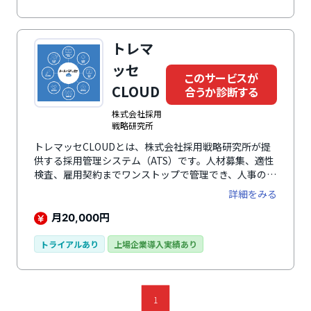
トレマ
ッセ
このサービスが
CLOUD
合うか診断する
株式会社採用
戦略研究所
トレマッセCLOUDとは、株式会社採用戦略研究所が提
供する採用管理システム（ATS）です。人材募集、適性
検査、雇用契約までワンストップで管理でき、人事の業
務効率化・均一化が可能です。求職者を集めるための自
詳細をみる
社採用サイトを簡単に作成でき、大手求人検索エンジン
に一括掲載し多くの求職者にPRが可能です。求職者を
月
円
20,000
集めた後には各種適性診断で採用ミスマッチの防止や適
性人材の採用など、自社にマッチする最適な人材の獲得
トライアルあり
上場企業導入実績あり
が可能。さらに、雇用契約や通勤経路申請、貸与品誓約
書、機密保持契約書（NDA）など、採用～入社手続きに
いたるまでがこのシステム一つで行えるようになりま
す。ほかにも採用管理システム機能を持ち合わせてお
1