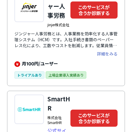
異動・組織シミュレーションでの最適な人材配置、退職
ャー人
このサービスが
者データの蓄積による退職対策など多彩で効果的な機能
合うか診断する
事労務
を標準搭載。使いやすい人事評価システム「サイレコ」
が攻める人事を実現させます。
jinjer株式会社
ジンジャー人事労務とは、人事業務を効率化する人事管
理システム（HCM）です。入社手続き書類のペーパー
レス化により、工数やコストを削減します。従業員情報
の登録時には必須項目を設け、記入漏れを防止。また、
詳細をみる
統合型データベースで情報が自動連携され、複数のマス
タを更新する手間が省けます。さらに、従業員情報はカ
月
円/ユーザー
100
スタマイズ可能で、履歴を時系列で確認でき、データ活
用の幅が広がります。
トライアルあり
上場企業導入実績あり
SmartH
R
このサービスが
株式会社
合うか診断する
SmartHR
公式サイ