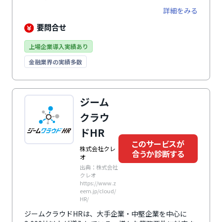
え、人材情報を一元管理できます。複数企業を単一シス
詳細をみる
テムで管理できるマルチカンパニー機能にも対応してお
り、制度や運用が異なる企業グループの人事業務標準化
要問合せ
を支援。人事データの活用による戦略的人材マネジメン
トや人的資本経営の推進、人事DXの基盤構築に活用で
上場企業導入実績あり
きるサービスです。
金融業界の実績多数
ジーム
クラウ
ドHR
このサービスが
株式会社クレ
合うか診断する
オ
出典：株式会社
クレオ
https://www.z
eem.jp/cloud/
HR/
ジームクラウドHRは、大手企業・中堅企業を中心に