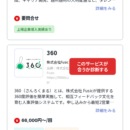
成、キャリア開発、適所適材の人材配置など、タレント
マネジメントのためのデータ活用がワンプラットフォー
詳細をみる
ムで実現できる人事評価システムです。組織の状態を俯
瞰できるダッシュボードでは、入退社の経年推移や雇用
要問合せ
のバランス、離職率など、人的資本の状態をロジカルに
分析できます。人事・社員・管理職・経営者、全ての人
上場企業導入実績あり
が利用しやすい画面で日々の業務の中で情報を入力、蓄
積します。外部システムと柔軟な連携ができるため、あ
らゆる人材情報を集約して活用が可能。データに基づく
360
施策立案、意思決定に貢献します。
株式会社Fusic
このサービスが
出典：株式会社
合うか診断する
Fusic
https://360do.j
p/
360（さんろくまる）とは、株式会社 Fusicが提供する
360度評価を簡単実施して、相互フィードバック文化を
育む人事評価システムです。申し込みから最短2営業日
での導入が可能で、管理画面の利用は通年無料。利用料
詳細をみる
金は評価実施を行った月(30日)のみです。Excelでの多
面評価等の他サービスに比べて圧倒的な低価格を実現し
円～/回
66,000
ます。評価入力はスマートフォン、タブレットなどから