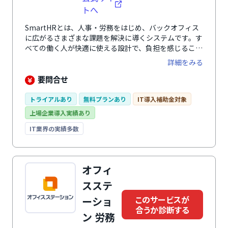
トへ
SmartHRとは、人事・労務をはじめ、バックオフィス
に広がるさまざまな課題を解決に導くシステムです。す
べての働く人が快適に使える設計で、負担を感じること
なく、入退社手続きや年末調整、勤怠管理、人事評価業
詳細をみる
務など、人事・労務に関わる幅広い業務を効率化しま
す。 さらに、業務の中で自然に蓄まる正確な従業員デ
要問合せ
ータによって従業員の人員配置や育成、人事評価の精度
を向上。 毎日の負担を減らしながら従業員の力を引き
トライアルあり
無料プランあり
IT導入補助金対象
出し、組織の生産性向上と持続的な成果を創出する戦略
上場企業導入実績あり
人事を実現します。
IT業界の実績多数
オフィ
スステ
このサービスが
ーショ
合うか診断する
ン 労務