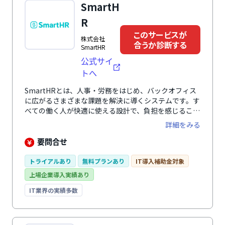
SmartH
理、ワークフロー、権限管理、一括入力、2次元分析、
異動・組織シミュレーションでの最適な人材配置、退職
R
者データの蓄積による退職対策など多彩で効果的な機能
このサービスが
を標準搭載。使いやすい人事評価システム「サイレコ」
株式会社
合うか診断する
が攻める人事を実現させます。
SmartHR
公式サイ
トへ
SmartHRとは、人事・労務をはじめ、バックオフィス
に広がるさまざまな課題を解決に導くシステムです。す
べての働く人が快適に使える設計で、負担を感じること
なく、入退社手続きや年末調整、勤怠管理、人事評価業
詳細をみる
務など、人事・労務に関わる幅広い業務を効率化しま
す。 さらに、業務の中で自然に蓄まる正確な従業員デ
要問合せ
ータによって従業員の人員配置や育成、人事評価の精度
を向上。 毎日の負担を減らしながら従業員の力を引き
トライアルあり
無料プランあり
IT導入補助金対象
出し、組織の生産性向上と持続的な成果を創出する戦略
上場企業導入実績あり
人事を実現します。
IT業界の実績多数