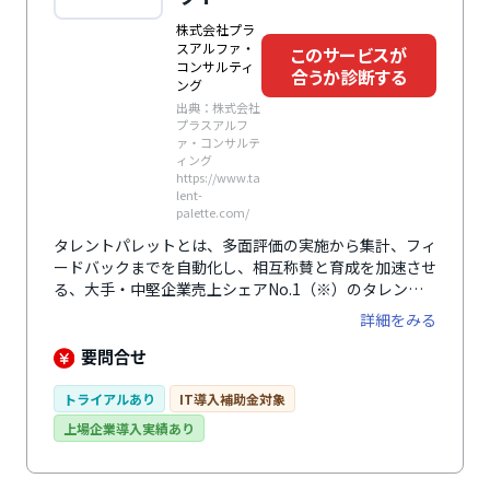
株式会社プラ
スアルファ・
このサービスが
コンサルティ
合うか診断する
ング
出典：株式会社
プラスアルフ
ァ・コンサルテ
ィング
https://www.ta
lent-
palette.com/
タレントパレットとは、多面評価の実施から集計、フィ
ードバックまでを自動化し、相互称賛と育成を加速させ
る、大手・中堅企業売上シェアNo.1（※）のタレント
マネジメントシステムです。自社の運用に合わせた評価
詳細をみる
項目設定と匿名性を担保した評価者抽出が可能。結果は
自動レポ―ト化され、スキルや適性検査などのデータと
要問合せ
掛け合わせることで、組織課題を深く分析できます。
※「ITR Market View：人材管理市場2026」人材管理市
トライアルあり
IT導入補助金対象
場：ベンダー別売上金額シェア（2024～2025年度予
上場企業導入実績あり
測）