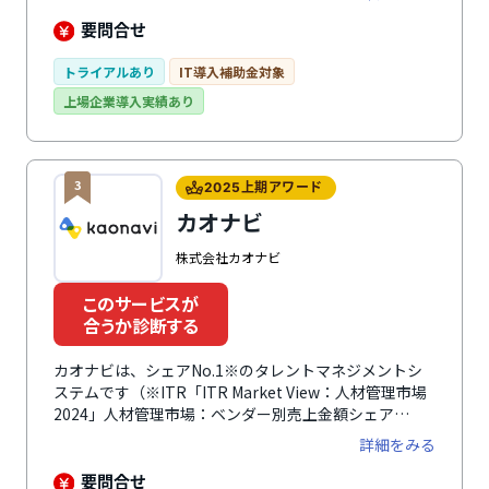
ど、あらゆる人材データを一元管理することで、業務の
効率化やデータ分析・活用が可能になります。UI・UX
要問合せ
がわかりやすく直感的に操作できるので、誰でも簡単に
使えるのが特徴。サポート体制も手厚く、企業ごとに専
トライアルあり
IT導入補助金対象
任のカスタマーサクセス担当者がつき、導入時の初期設
上場企業導入実績あり
定から導入後の運用までサポートします。タレントマネ
ジメントや人事評価制度構築における課題もスムーズに
解決しながら運用できます。料金プランは自社の状況に
合わせて選択可能です。
3
2025上期アワード
カオナビ
株式会社カオナビ
このサービスが
合うか診断する
カオナビは、シェアNo.1※のタレントマネジメントシ
ステムです（※ITR「ITR Market View：人材管理市場
2024」人材管理市場：ベンダー別売上金額シェア
（2015～2022年度）、SaaS型人材管理市場：ベンダー
詳細をみる
別売上金額シェア（2015～2022年度））。あらゆる人
材情報を一元化・可視化して分析し、社員の個性・才能
要問合せ