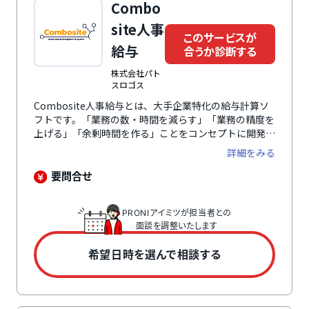
Combo
site人事
このサービスが
給与
合うか診断する
株式会社パト
スロゴス
Combosite人事給与とは、大手企業特化の給与計算ソ
フトです。「業務の数・時間を減らす」「業務の精度を
上げる」「余剰時間を作る」ことをコンセプトに開発さ
れています。人事システムのデファクトスタンダードで
詳細をみる
ある統合型ERPパッケージ販売会社のメンバーが再結成
し、大手企業の業務要件や例外処理にも対応したシステ
要問合せ
ムを提供。すでに導入されているSmartHRやカオナビ
などのHR SaaS製品と組み合わせて使うことを前提に開
PRONIアイミツが担当者との
発されているため、Combosite人事給与とHRSaaSは
面談を調整いたします
ボタン1つ、データの加工なしで連携が可能です。統合
型のようにデータが繋がるほか、使いやすさに力を入れ
希望日時を選んで相談する
ているHRSaaS製品と組み合わせて使えます。