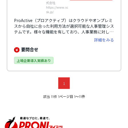
式会社
https://www.sc
sk.jp/
ProActive（プロアクティブ）はクラウドやオンプレミ
スから自社に合った利用方法が選択可能な人事管理シス
テムです。様々な機能を有しており、人事業務に対して
柔軟に対応できます。
詳細をみる
要問合せ
上場企業導入実績あり
1
該当
件
11
1ページ目 1〜11件