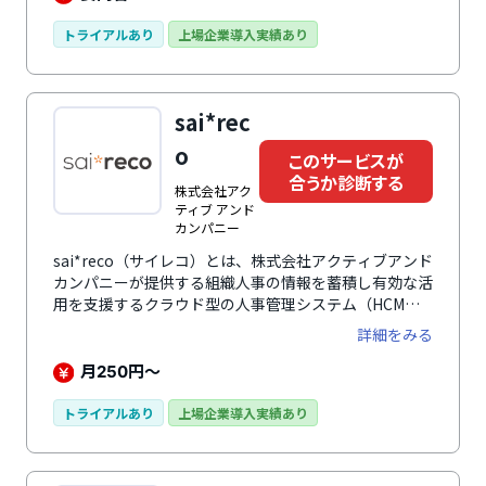
を発掘し、戦略人事を加速させます。人事情報をカオナ
ビに集約することで、組織の人材配置、人材育成、評
トライアルあり
上場企業導入実績あり
価、人的資本経営、人事・労務DXなどさまざまな人事
課題に対応できます。誰でも使いやすい直感的なUI・
UXで、機能や項目のカスタマイズも柔軟に行えます。
sai*rec
約4,500社以上（2025年9月末時点）の導入実績と蓄積
されたノウハウで、各社の企業課題や活用フェーズに合
o
このサービスが
わせた最適なサポートを提供。ユーザーコミュニティも
合うか診断する
活発で、他社との交流を通じて活きた事例を学び合えま
株式会社アク
す。
ティブ アンド
カンパニー
sai*reco（サイレコ）とは、株式会社アクティブアンド
カンパニーが提供する組織人事の情報を蓄積し有効な活
用を支援するクラウド型の人事管理システム（HCM）
です。グッドデザイン賞(2018年)、ASPIC IoT・AI・
詳細をみる
クラウドアワード2019 基幹業務系分野グランプリ
(2019年)を受賞。人事業務にかかわるすべての情報を収
月
円～
250
集し、管理・共有・活用しやすくします。人事施策を直
感的にわかりやすく可視化することで作業効率、人事戦
トライアルあり
上場企業導入実績あり
略立案率の向上を促進。組織図の管理・シミュレーショ
ン、特殊組織の管理、従業員管理、カスタムフィールド
レイアウター、人事施策管理、評価機能、申請承認管