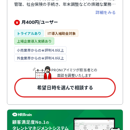
管理、社会保険の手続き、年末調整などの煩雑な業務を
一元管理でき、バックオフィス業務の負担を軽減しま
詳細をみる
す。2017年には、経済産業省後援の「第2回HRテクノ
ロジー大賞」の労務・福利厚生サービス部門で優秀賞を
月
円/ユーザー
400
受賞しています。
トライアルあり
IT導入補助金対象
上場企業導入実績あり
小売業界からの★評判4.0以上
外食業界からの★評判4.0以上
PRONIアイミツが担当者との
面談を調整いたします
希望日時を選んで相談する