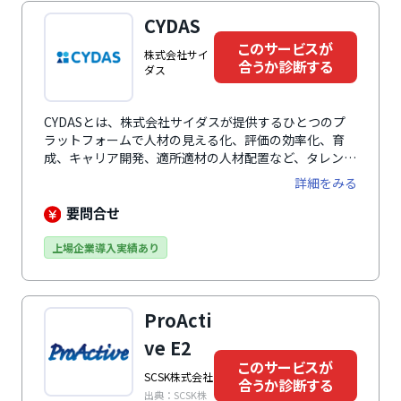
CYDAS
このサービスが
株式会社サイ
合うか診断する
ダス
CYDASとは、株式会社サイダスが提供するひとつのプ
ラットフォームで人材の見える化、評価の効率化、育
成、キャリア開発、適所適材の人材配置など、タレント
マネジメントのためのデータ活用がワンプラットフォー
詳細をみる
ムで実現できる人事評価システムです。組織の状態を俯
瞰できるダッシュボードでは、入退社の経年推移や雇用
要問合せ
のバランス、離職率など、人的資本の状態をロジカルに
分析できます。人事・社員・管理職・経営者、全ての人
上場企業導入実績あり
が利用しやすい画面で日々の業務の中で情報を入力、蓄
積します。外部システムと柔軟な連携ができるため、あ
らゆる人材情報を集約して活用が可能。データに基づく
ProActi
施策立案、意思決定に貢献します。
ve E2
このサービスが
SCSK株式会社
合うか診断する
出典：SCSK株