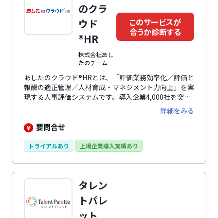
のクラ
このサービスが
ウド
合うか診断する
®HR
株式会社あし
たのチーム
あしたのクラウド®HRとは、「評価業務効率化／評価と
報酬の適正管理／人材育成・マネジメント力向上」を実
現する人事評価システムです。導入企業4,000社を突
破・中小企業シェアNo.1※を誇り、受賞実績も豊富で
詳細をみる
す。紙やエクセルでのアナログ管理の煩わしさを解消
し、テレワークやスマートフォンにも対応。人件費をリ
要問合せ
アルタイムに把握できる「給与・賞与のシミュレーショ
ン機能」や、「目標の自動添削機能」で経営者・管理職
トライアルあり
上場企業導入実績あり
の工数も削減します。評価制度の構築から運用までワン
ストップで提供する万全のサポート体制も魅力です。※
出典元: ※デロイト トーマツ ミック経済研究所株式会社
タレン
「HRTechクラウド市場の実態と展望2024年度版」
SMB向け人事・配置クラウド売上高より
トパレ
ット