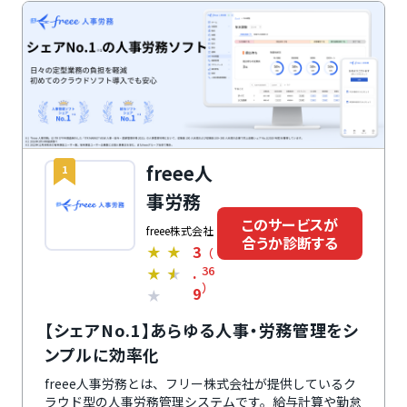
freee人
1
事労務
このサービスが
freee株式会社
合うか診断する
3
★
★
（
.
36
★
★
）
9
★
【シェアNo.1】あらゆる人事・労務管理をシ
ンプルに効率化
freee人事労務とは、フリー株式会社が提供しているク
ラウド型の人事労務管理システムです。給与計算や勤怠