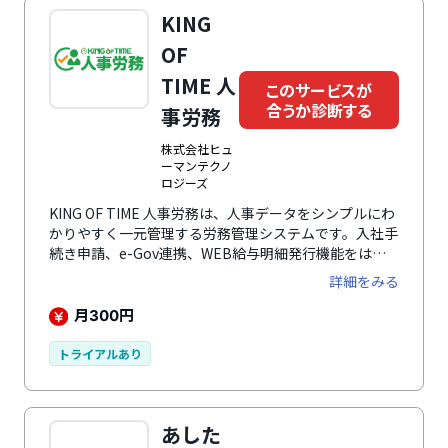
KING
OF
TIME 人
このサービスが
合うか診断する
事労務
株式会社ヒュ
ーマンテクノ
ロジーズ
KING OF TIME 人事労務は、人事データをシンプルにわ
かりやすく一元管理する労務管理システムです。入社手
続き申請、e-Gov連携、WEB給与明細発行機能をはじ
め、管理者の負担を大幅に軽減します。その他にもマイ
詳細をみる
ナンバー対応や履歴管理、フィルタリング機能、通知設
定、権限管理など多彩な機能を備え、業務効率化とコス
月
円
300
ト削減を実現します。KING OF TIME 勤怠管理、KING
OF TIME給与全て利用しても、ひとり300円とコストパ
トライアルあり
フォーマンスの高いサービスです。
あした