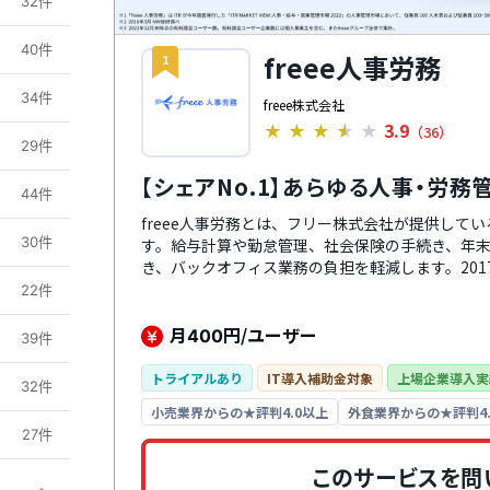
32件
40件
freee人事労務
1
34件
freee株式会社
3.9
★
★
★
★
★
（36）
29件
【シェアNo.1】あらゆる人事・労
44件
freee人事労務とは、フリー株式会社が提供して
30件
す。給与計算や勤怠管理、社会保険の手続き、年
き、バックオフィス業務の負担を軽減します。201
テクノロジー大賞」の労務・福利厚生サービス部
22件
月
円/ユーザー
400
39件
トライアルあり
IT導入補助金対象
上場企業導入実
32件
小売業界からの★評判4.0以上
外食業界からの★評判4.
27件
このサービスを問