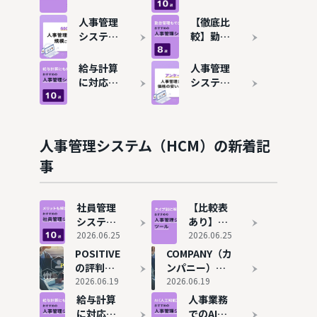
事管理シ
管理シス
ステム
テムおす
人事管理
【徹底比
（人事シ
すめ10選
システム
較】勤怠
ステム）
【従業員
（人事シ
管理もで
おすすめ
数ごとに
ステム）
きる人事
給与計算
人事管理
16選！タ
比較】
のシェ
管理シス
に対応で
システム
イプ別に
ア・市場
テムおす
きる人事
（人事シ
解説
規模は？
すめ8選
管理シス
ステム）
おすすめ
テムおす
の費用相
ツール5
すめ10選
場を解
人事管理システム（HCM）の新着記
選も紹介
説！安い
事
おすすめ
6選も紹
介
社員管理
【比較表
システム
あり】人
とは？メ
2026.06.25
事管理シ
2026.06.25
リットや
ステム
POSITIVE
COMPANY（カ
選び方、
（人事シ
の評判や
ンパニー）の
おすすめ
ステム）
特徴・導
2026.06.19
評判と実態
2026.06.19
ソフト10
おすすめ
入実績を
給与計算
人事業務
選を紹介
16選！タ
解説【電
に対応で
でのAI活