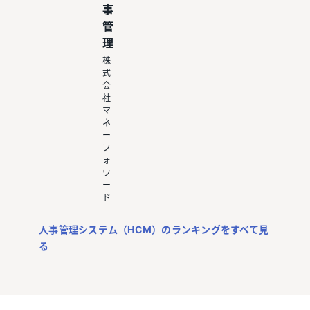
事
管
理
株
式
会
社
マ
ネ
ー
フ
ォ
ワ
ー
ド
人事管理システム（HCM）のランキングをすべて見
る