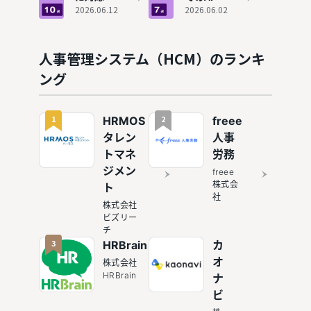
イプ別に
通総研の
きる人事
2026.06.12
用事例を
2026.06.02
解説
統合HCM
管理シス
解説！AI
ソリュー
テムおす
機能を搭
ション】
すめ10選
載した人
人事管理システム（HCM）のランキ
事システ
ング
ム7選も
紹介
1
2
HRMOS
freee
タレン
人事
トマネ
労務
ジメン
freee
株式会
ト
社
株式会社
ビズリー
チ
3
HRBrain
カ
オ
株式会社
HRBrain
ナ
ビ