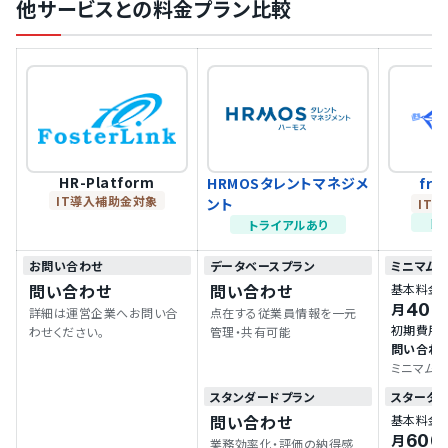
他サービスとの料金プラン比較
HR-Platform
HRMOSタレントマネジメ
fr
IT導入補助金対象
ント
IT
ト
トライアルあり
お問い合わせ
データベースプラン
ミニマム
問い合わせ
問い合わせ
基本料金
400
月
詳細は運営企業へお問い合
点在する従業員情報を一元
初期費用
わせください。
管理・共有可能
問い合わ
ミニマムプ
スタンダードプラン
スタータ
問い合わせ
基本料金
600
月
業務効率化・評価の納得感