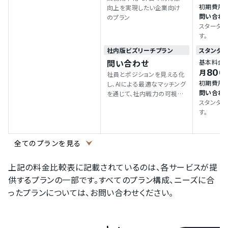
初期費用
向上を実現したい企業向け
問い合わ
のプラン
スタータ
す。
社内版ビズリーチプラン
スタンダ
問い合わせ
基本料金
800
月
社員とポジションを見える化
初期費用
し、AIによる最適なマッチング
問い合わ
を通じて、社内戦力の可視
スタンダ
化、企業全体の最適配置を実
す。
現
(
全てのプランを見る
上記の料金比較表に記載されているのは、各サービスが提
供するプランの一部です。すべてのプラン構成、ニーズに合
ったプランについては、お問い合わせください。