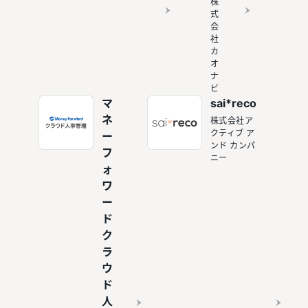
株
式
会
社
カ
オ
ナ
ビ
マ
sai*reco
ネ
株式会社ア
クティブ ア
ー
ンド カンパ
フ
ニー
ォ
ワ
ー
ド
ク
ラ
ウ
ド
人