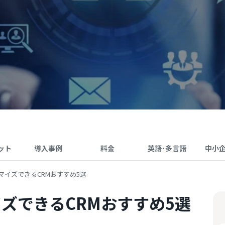
ット
導入事例
料金
英語･多言語
中小
マイズできるCRMおすすめ5選
ズできるCRMおすすめ5選