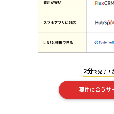
2分
で完了！
要件に合うサ