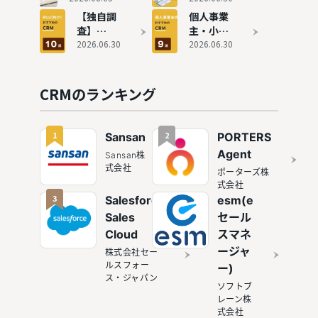
実績を徹
も紹介
判を独自取
選！費用
【独自調
個人事業
底比較
材｜定額制
相場も独
査】
主・小規
で低コスト
自調査で
BtoC向
2026.06.30
模事業者
2026.06.30
のCRM導入
解説
けCRMの
向けの
おすすめ
CRM（顧
10選！人
客管理ソ
CRMのランキング
気ツール
フト）お
や事例も
すすめ9
紹介
選
1
2
Sansan
PORTERS
Agent
Sansan株
式会社
ポーターズ株
式会社
3
Salesforce
esm(e
Sales
セール
Cloud
スマネ
ージャ
株式会社セー
ルスフォー
ー)
ス・ジャパン
ソフトブ
レーン株
式会社