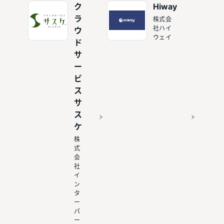
ク
Hiway
ラ
株式会
社ハイ
ウ
ウェイ
ド
サ
ー
ビ
ス
サ
ス
ケ
株
式
会
社
イ
ン
タ
ー
パ
ー