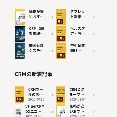
価格が安
タブレッ
いおすす
ト端末
めCRM13
（iPad）
選！費用
対応のお
CRM（顧
ヘルスケ
相場も独
すすめ
客管理シ
ア・医療
自調査で
CRM9選
ステム）
業界向け
解説
とは？仕
CRMおす
顧客管理
中小企業
組みや使
すめ10選
システム
向け
い方、で
｜病院
（CRM）
CRM（顧
きる施策
DXを実
の導入事
客管理シ
やメリッ
現
例を6つ
ステム）
トを解説
紹介！成
おすすめ
CRMの新着記事
功ポイン
10選
トや選び
方も徹底
CRMツー
CRMとグ
解説
ルのおす
ループウ
すめ15
2026.08.10
ェアの違
2026.08.07
選！料
いとは？
VtigerCRM
価格が安
金・機
おすすめ
DXエコシ
いおすす
能・導入
CRM5選
ステムの評
2026.08.05
めCRM13
2026.06.30