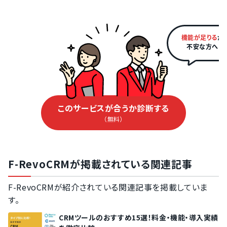
名刺管理機能
顧客管理機能
顧客情報の重複データ除外機能
機能が足りる
か
不安な方へ
リードのタグ設定
レポートのカスタマイズ設定
見込み顧客の管理機能
SFAオプション機能
このサービスが合うか診断する
企業情報の自動取得機能
（無料）
MA基本機能
顧客行動のスコアリング
メール送信機能
F-RevoCRMが掲載されている関連記事
メールテンプレートの設定
メールフォーム作成
F-RevoCRMが紹介されている関連記事を掲載していま
す。
メール一括送信
CRMツールのおすすめ15選！料金・機能・導入実績