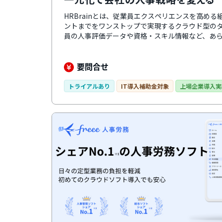
HRBrainとは、従業員エクスペリエンスを高め
ントまでをワンストップで実現するクラウド型の
員の人事評価データや資格・スキル情報など、あ
で、業務の効率化やデータ分析・活用が可能になり
操作できるので、誰でも簡単に使えるのが特徴。
のカスタマーサクセス担当者がつき、導入時の初
要問合せ
ます。タレントマネジメントや人事評価制度構築
運用できます。料金プランは自社の状況に合わせ
トライアルあり
IT導入補助金対象
上場企業導入実