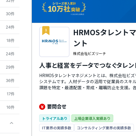
32件
30件
24件
HRMOSタレント
1
ント
18件
株式会社ビズリーチ
24件
人事と経営をデータでつなぐタレン
29件
HRMOSタレントマネジメントとは、株式会社ビ
36件
システムです。人材データの活用で従業員のスキ
課題を特定・最適配置・育成・離職防止を支援。
の成功・戦略人事の実現に向けて徹底的に伴走し
17件
は、社内の人材とポジションのマッチングをAIに
携も強化しており、HRMOS採用やHRMOS勤怠
要問合せ
16件
ります。
トライアルあり
上場企業導入実績あり
IT業界の実績多数
コンサルティング業界の実績多数