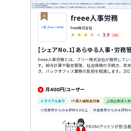
freee人事労務
3
freee株式会社
3.9
★
★
★
★
★
（36）
【シェアNo.1】あらゆる人事・労
freee人事労務とは、フリー株式会社が提供して
す。給与計算や勤怠管理、社会保険の手続き、年
き、バックオフィス業務の負担を軽減します。201
テクノロジー大賞」の労務・福利厚生サービス部
月
円/ユーザー
400
トライアルあり
IT導入補助金対象
上場企業導入実
小売業界からの★評判4.0以上
外食業界からの★評判4.
PRONIアイミツが担当