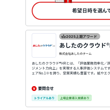
希望日時を選ん
2025上期アワード
あしたのクラウド®
株式会社あしたのチーム
あしたのクラウド®HRとは、「評価業務効率化／
ジメント力向上」を実現する人事評価システムです。
ェアNo.1※を誇り、受賞実績も豊富です。紙や
消し、テレワークやスマートフォンにも対応。人
与・賞与のシミュレーション機能」や、「目標の
も削減します。評価制度の構築から運用までワン
要問合せ
も魅力です。※出典元: ※デロイト トーマツ ミッ
市場の実態と展望2024年度版」SMB向け人事・
トライアルあり
上場企業導入実績あり