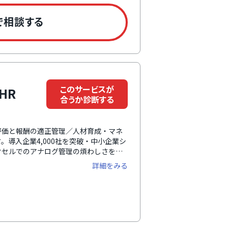
で相談する
このサービスが
HR
合うか診断する
評価と報酬の適正管理／人材育成・マネ
導入企業4,000社を突破・中小企業シ
エクセルでのアナログ管理の煩わしさを解
件費をリアルタイムに把握できる「給
詳細をみる
自動添削機能」で経営者・管理職の工数
ストップで提供する万全のサポート体制
ク経済研究所株式会社「HRTechクラウド
配置クラウド売上高より