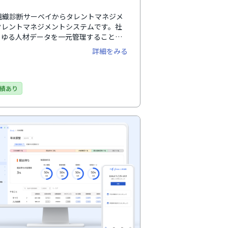
る組織診断サーベイからタレントマネジメ
タレントマネジメントシステムです。社
らゆる人材データを一元管理すること
ます。UI・UXがわかりやすく直感的に
詳細をみる
サポート体制も手厚く、企業ごとに専任
期設定から導入後の運用までサポートし
における課題もスムーズに解決しながら
て選択可能です。
績あり