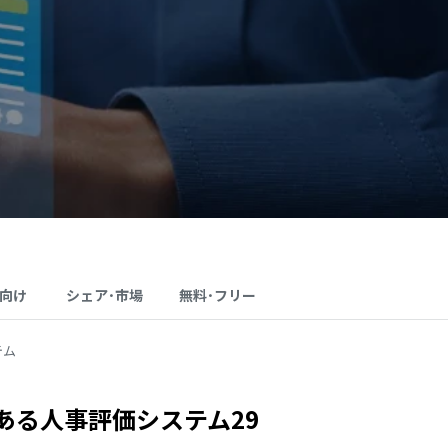
向け
シェア･市場
無料･フリー
テム
ある人事評価システム29