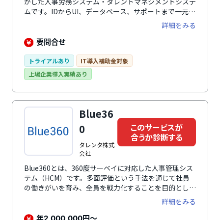
かした人事労務システム・タレントマネジメントシステ
ムです。IDからUI、データベース、サポートまで一元化
が可能で、人事評価や人材育成、人材配置、スキル管理
詳細をみる
などの人事業務を効率的にサポートします。One人事シ
リーズは、乱立する人事労務のクラウドシステムを手間
要問合せ
なく統合して、ワンストップで支えます。業種・エリ
ア・規模を問わず、官公庁や国立大学法人をはじめとす
トライアルあり
IT導入補助金対象
る公共機関でも幅広く導入されています。
上場企業導入実績あり
Blue36
このサービスが
0
合うか診断する
タレンタ株式
会社
Blue360とは、360度サーベイに対応した人事管理シス
テム（HCM）です。多面評価という手法を通じて社員
の働きがいを育み、全員を戦力化することを目的として
います。多面評価において人から一方的に評価を受ける
詳細をみる
ことに抵抗感を感じる人は多いと思います。Blue360は
写真や絵を多用したフィードバックレポートが出力され
年
円～
2,000,000