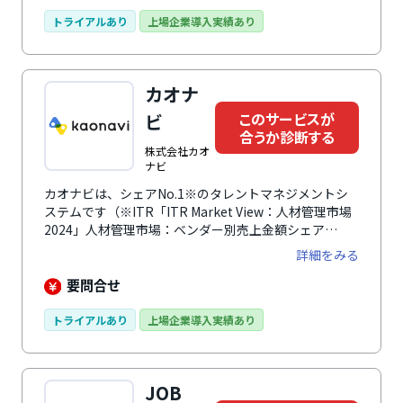
アルタイムに把握できる「給与・賞与のシミュレーショ
ン機能」や、「目標の自動添削機能」で経営者・管理職
トライアルあり
上場企業導入実績あり
の工数も削減します。評価制度の構築から運用までワン
ストップで提供する万全のサポート体制も魅力です。※
出典元: ※デロイト トーマツ ミック経済研究所株式会社
カオナ
「HRTechクラウド市場の実態と展望2024年度版」
SMB向け人事・配置クラウド売上高より
このサービスが
ビ
合うか診断する
株式会社カオ
ナビ
カオナビは、シェアNo.1※のタレントマネジメントシ
ステムです（※ITR「ITR Market View：人材管理市場
2024」人材管理市場：ベンダー別売上金額シェア
（2015～2022年度）、SaaS型人材管理市場：ベンダー
詳細をみる
別売上金額シェア（2015～2022年度））。あらゆる人
材情報を一元化・可視化して分析し、社員の個性・才能
要問合せ
を発掘し、戦略人事を加速させます。人事情報をカオナ
ビに集約することで、組織の人材配置、人材育成、評
トライアルあり
上場企業導入実績あり
価、人的資本経営、人事・労務DXなどさまざまな人事
課題に対応できます。誰でも使いやすい直感的なUI・
UXで、機能や項目のカスタマイズも柔軟に行えます。
JOB
約4,500社以上（2025年9月末時点）の導入実績と蓄積