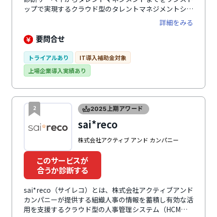
ップで実現するクラウド型のタレントマネジメントシス
テムです。社員の人事評価データや資格・スキル情報な
詳細をみる
ど、あらゆる人材データを一元管理することで、業務の
効率化やデータ分析・活用が可能になります。UI・UX
要問合せ
がわかりやすく直感的に操作できるので、誰でも簡単に
使えるのが特徴。サポート体制も手厚く、企業ごとに専
トライアルあり
IT導入補助金対象
任のカスタマーサクセス担当者がつき、導入時の初期設
上場企業導入実績あり
定から導入後の運用までサポートします。タレントマネ
ジメントや人事評価制度構築における課題もスムーズに
解決しながら運用できます。料金プランは自社の状況に
合わせて選択可能です。
2
2025上期アワード
sai*reco
株式会社アクティブ アンド カンパニー
このサービスが
合うか診断する
sai*reco（サイレコ）とは、株式会社アクティブアンド
カンパニーが提供する組織人事の情報を蓄積し有効な活
用を支援するクラウド型の人事管理システム（HCM）