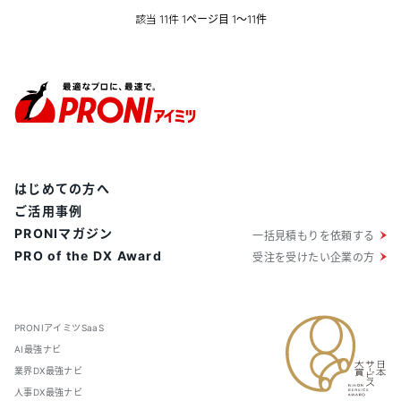
り取って「採用サイト構築」のみの導入もできるのが特
該当
件
11
1ページ目 1〜11件
徴です。
はじめての方へ
ご活用事例
PRONIマガジン
一括見積もりを依頼する
PRO of the DX Award
受注を受けたい企業の方
PRONIアイミツSaaS
AI最強ナビ
業界DX最強ナビ
人事DX最強ナビ