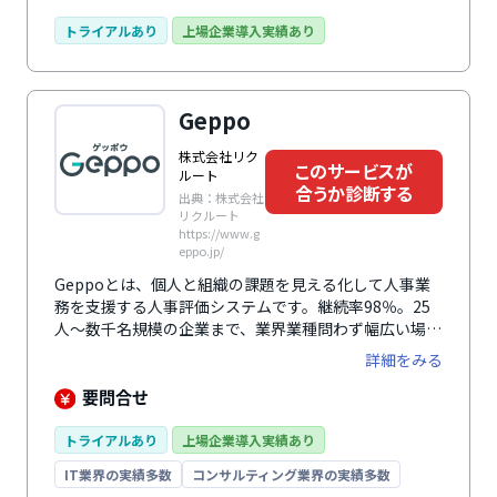
クラウドサービスにて提供。シート配布・収集・集計等
の、運用にかかる管理業務を効率化できるので本来の目
トライアルあり
上場企業導入実績あり
的に比重を置いた運用が可能です。職務要件基準のジョ
ブ型評価、職能要件基準のコンピテンシー評価に利用で
きます。目標管理評価においては、ボトムアップ型の
Geppo
MBO、経営・組織ビジョンと連動したOKRにも対応し
ており、豊富なマネジメント機能により管理業務の効率
株式会社リク
化を強力に促進します。
このサービスが
ルート
合うか診断する
出典：株式会社
リクルート
https://www.g
eppo.jp/
Geppoとは、個人と組織の課題を見える化して人事業
務を支援する人事評価システムです。継続率98％。25
人〜数千名規模の企業まで、業界業種問わず幅広い場所
で利用されています。個人のパルスサーベイと組織診断
詳細をみる
が低コストで利用可能。「個人の課題」と「組織の課
題」を見える化し、働き方改善を個人・組織の両方から
要問合せ
ささえ、従業員のコンディション把握やエンゲージメン
トサーベイを効果的に行います。「仕事満足度」、「人
トライアルあり
上場企業導入実績あり
間関係」、「健康」の質問に答えるだけで本音やコンデ
IT業界の実績多数
コンサルティング業界の実績多数
ィションをしっかり把握できる従業員のコンディション