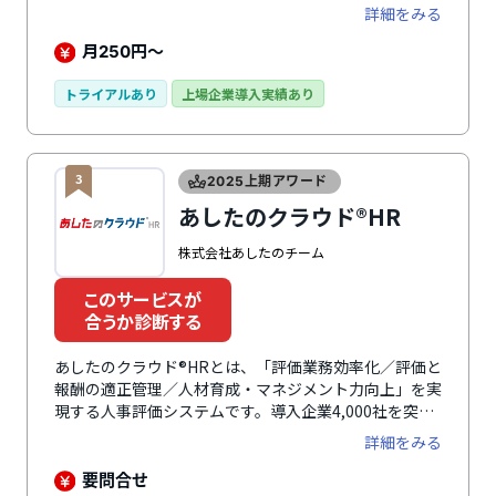
です。グッドデザイン賞(2018年)、ASPIC IoT・AI・
詳細をみる
クラウドアワード2019 基幹業務系分野グランプリ
(2019年)を受賞。人事業務にかかわるすべての情報を収
月
円～
250
集し、管理・共有・活用しやすくします。人事施策を直
感的にわかりやすく可視化することで作業効率、人事戦
トライアルあり
上場企業導入実績あり
略立案率の向上を促進。組織図の管理・シミュレーショ
ン、特殊組織の管理、従業員管理、カスタムフィールド
レイアウター、人事施策管理、評価機能、申請承認管
3
理、ワークフロー、権限管理、一括入力、2次元分析、
2025上期アワード
異動・組織シミュレーションでの最適な人材配置、退職
あしたのクラウド®HR
者データの蓄積による退職対策など多彩で効果的な機能
を標準搭載。使いやすい人事評価システム「サイレコ」
株式会社あしたのチーム
が攻める人事を実現させます。
このサービスが
合うか診断する
あしたのクラウド®HRとは、「評価業務効率化／評価と
報酬の適正管理／人材育成・マネジメント力向上」を実
現する人事評価システムです。導入企業4,000社を突
破・中小企業シェアNo.1※を誇り、受賞実績も豊富で
詳細をみる
す。紙やエクセルでのアナログ管理の煩わしさを解消
し、テレワークやスマートフォンにも対応。人件費をリ
要問合せ