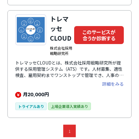
変化発見ツールは、ログイン不要で3問の質問に回答す
るだけで完了。テレワーク中の従業員のストレス対策に
も最適です。活用方法をレクチャーするオンボーディン
トレマ
グ、調査開始から運用までを伴走するカスタマーサクセ
ッセ
ス、豊富な人事ナレッジ、その他、サーベイ結果、詳細
このサービスが
なレポートの提出の対応など豊富なサポートで安心・安
CLOUD
合うか診断する
全に利用できます。
株式会社採用
戦略研究所
トレマッセCLOUDとは、株式会社採用戦略研究所が提
供する採用管理システム（ATS）です。人材募集、適性
検査、雇用契約までワンストップで管理でき、人事の業
務効率化・均一化が可能です。求職者を集めるための自
詳細をみる
社採用サイトを簡単に作成でき、大手求人検索エンジン
に一括掲載し多くの求職者にPRが可能です。求職者を
月
円
20,000
集めた後には各種適性診断で採用ミスマッチの防止や適
性人材の採用など、自社にマッチする最適な人材の獲得
トライアルあり
上場企業導入実績あり
が可能。さらに、雇用契約や通勤経路申請、貸与品誓約
書、機密保持契約書（NDA）など、採用～入社手続きに
いたるまでがこのシステム一つで行えるようになりま
す。ほかにも採用管理システム機能を持ち合わせてお
1
り、採用新着管理や従業員管理が行えます。部分的に切