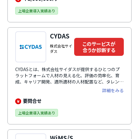
るので、レポートを読むことが苦にならないのが特徴の
ひとつです。本人に対して今後の課題解決や目的達成の
上場企業導入実績あり
ためのアイデアを提供する「フィードフォワード型」の
サーベイなので、実施後の職場での本人の行動変容を促
せます。全プロセスが自動化されており、運用の手間が
CYDAS
かからないのも大きなメリットです。
このサービスが
株式会社サイ
合うか診断する
ダス
CYDASとは、株式会社サイダスが提供するひとつのプ
ラットフォームで人材の見える化、評価の効率化、育
成、キャリア開発、適所適材の人材配置など、タレント
マネジメントのためのデータ活用がワンプラットフォー
詳細をみる
ムで実現できる人事評価システムです。組織の状態を俯
瞰できるダッシュボードでは、入退社の経年推移や雇用
要問合せ
のバランス、離職率など、人的資本の状態をロジカルに
分析できます。人事・社員・管理職・経営者、全ての人
上場企業導入実績あり
が利用しやすい画面で日々の業務の中で情報を入力、蓄
積します。外部システムと柔軟な連携ができるため、あ
らゆる人材情報を集約して活用が可能。データに基づく
WiMS/S
施策立案、意思決定に貢献します。