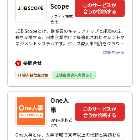
されたノウハウで、各社の企業課題や活用フェーズに合
このサービスが
Scope
わせた最適なサポートを提供。ユーザーコミュニティも
合うか診断する
活発で、他社との交流を通じて活きた事例を学び合えま
デフィデ株式
す。
会社
JOB Scopeとは、従業員のキャリアアップと組織の成
長を支援する、日本企業向けに最適化されたタレントマ
ネジメントシステムです。ジョブ型人事制度をクラウド
サービスとして提供し、採用管理、適職性診断、人材配
詳細をみる
置、1on1面談、センサスサーベイ、評価結果と賃金テ
ーブルの連動、キャリアマネジメントなど幅広い機能を
要問合せ
搭載しています。等級制度・評価制度・報酬制度を基盤
に、各機能が連動するタレントマネジメントサイクルを
IT導入補助金対象
上場企業導入実績あり
構築し、社員の成長を継続的に支援します。さらに、人
事制度改革のコンサルティングも提供し、経営者の方針
を全社員に浸透させ、企業文化として定着させます。
One人
このサービスが
事
合うか診断する
One人事株式
会社
One人事とは、人事領域で30年以上の信頼と実績を活