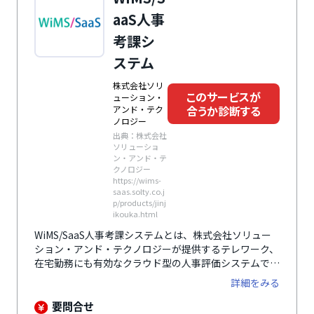
aaS人事
考課シ
ステム
株式会社ソリ
このサービスが
ューション・
合うか診断する
アンド・テク
ノロジー
出典：株式会社
ソリューショ
ン・アンド・テ
クノロジー
https://wims-
saas.solty.co.j
p/products/jinj
ikouka.html
WiMS/SaaS人事考課システムとは、株式会社ソリュー
ション・アンド・テクノロジーが提供するテレワーク、
在宅勤務にも有効なクラウド型の人事評価システムで
す。上場企業へのSaaS提供実績でのノウハウをもと
詳細をみる
に、幅広い評価制度に柔軟に対応します。目標設定、自
己申告、評価、評定値算出、面談までの一連のフローを
要問合せ