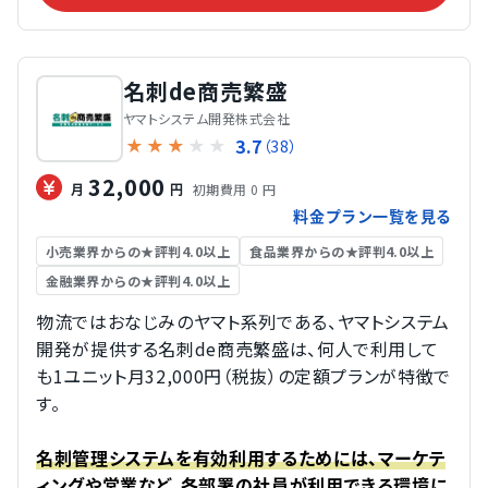
名刺de商売繁盛
ヤマトシステム開発株式会社
3.7
★
★
★
★
★
（38）
32,000
初期費用 0 円
月
円
料金プラン一覧を見る
小売業界からの★評判4.0以上
食品業界からの★評判4.0以上
金融業界からの★評判4.0以上
物流ではおなじみのヤマト系列である、ヤマトシステム
開発が提供する名刺de商売繁盛は、何人で利用して
も1ユニット月32,000円（税抜）の定額プランが特徴で
す。
名刺管理システムを有効利用するためには、マーケテ
ィングや営業など、各部署の社員が利用できる環境に