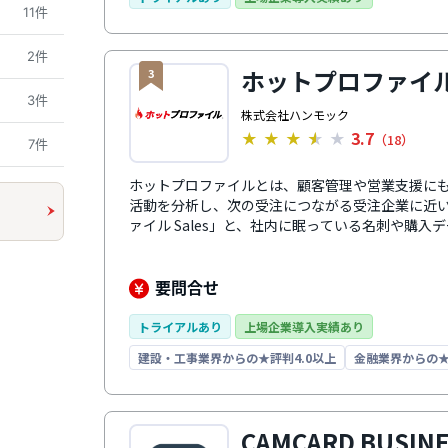
11件
イシを利用することで個人情報保護法対策も万全
2件
ホットプロファイ
3
3件
株式会社ハンモック
3.7
★
★
★
★
★
（18）
7件
ホットプロファイルとは、顧客管理や営業支援に
活動を分析し、次の受注につながる受注企業に近
ァイル Sales」と、社内に眠っている名刺や購
ットプロファイル Marketing」の2つのサー
は、撮影やスキャンしてデータ化した後にオペレ
情報を正確に管理可能です。また、自社の課題に
要問合せ
刺管理機能から導入することも可能です。簡単な
に導入できます。
トライアルあり
上場企業導入実績あり
建設・工事業界からの★評判4.0以上
金融業界からの★
CAMCARD BUSIN