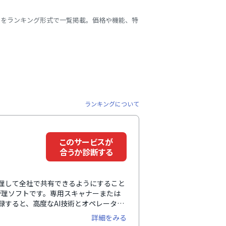
スをランキング形式で一覧掲載。価格や機能、特
ランキングについて
このサービスが
合うか診断する
管理して全社で共有できるようにすること
管理ソフトです。専用スキャナーまたは
登録すると、高度なAI技術とオペレーター
。これにより、正確で最新の顧客情報を
詳細をみる
以上の企業情報や商談をはじめとする営業