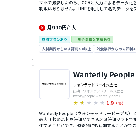
マホで撮影したのち、OCRと人力によるデータ化
制限はありません。LINEを利用して名刺データを気
ルでの一括エクスポートもできます。スマホに連
あった場合、myBridgeに名刺情報を登録して
きます。オンライン名刺を作成することができ、U
月
円/1人
990
できるため、オンライン商談などに利用すること
無料プランあり
上場企業導入実績あり
人材業界からの★評判4.0以上
外食業界からの★評判4.
Wantedly People
ウォンテッドリー株式会社
出典：ウォンテッドリー株式会社
https://people.wantedly.com/
1.9
★
★
★
★
★
（45）
Wantedly People（ウォンテッドリーピー
最大10枚の名刺を管理ができる名刺管理ソフトで
化することができ、連絡帳にも追加することがで
ードにするとシャッター音を無音にすることがで