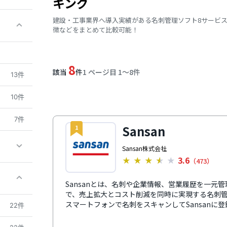
キング
建設・工事業界へ導入実績がある名刺管理ソフト8サービ
徴などをまとめて比較可能！
8
該当
件
1 ページ目 1〜8件
13件
10件
7件
Sansan
1
Sansan株式会社
3.6
★
★
★
★
★
（473）
Sansanとは、名刺や企業情報、営業履歴を一元
で、売上拡大とコスト削減を同時に実現する名刺
スマートフォンで名刺をスキャンしてSansanに
22件
の手入力により99.9%の精度でデータ化されます
蓄積できます。あらかじめ搭載している100万件