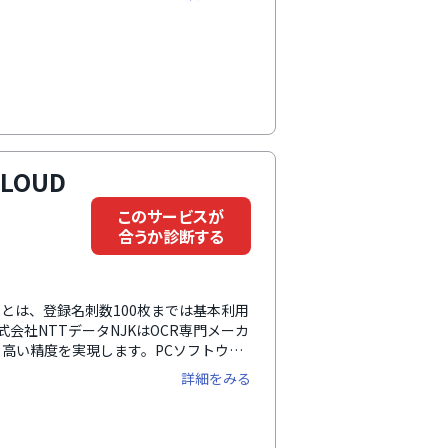
おり、無料で使用することができるので名
名刺データをもとに検索することがで
ことを知らせてくれるので、転勤や異動
報を登録しておくことができます。
LOUD
このサービスが
合うか診断する
理）とは、登録名刺数100枚までは基本利用
会社NTTデータNJKはOCR専門メーカ
高い精度を実現します。PCソフトウェ
後フォームにも対応している他、クラウドだ
詳細をみる
。登録したデータの訂正を依頼すること
成が、1枚あたり40円の低価格で利用可