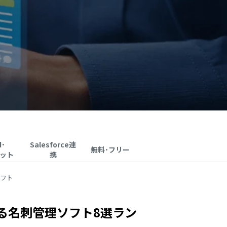
d･
Salesforce連
無料･フリー
ット
携
フト
る名刺管理ソフト8選ラン