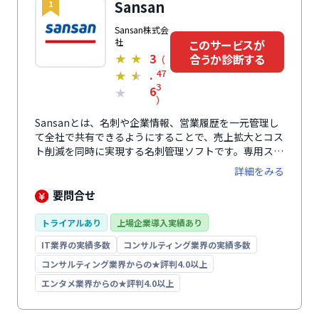
Sansan
1
Sansan株式会
社
このサービスが
3
合うか診断する
★
★
（
.
47
★
★
3
6
★
）
Sansanとは、名刺や企業情報、営業履歴を一元管理し
て全社で共有できるようにすることで、売上拡大とコス
ト削減を同時に実現する名刺管理ソフトです。専用スキ
ャナーまたはスマートフォンで名刺をスキャンして
詳細をみる
Sansanに登録すると、高度なAI技術とオペレーターの
手入力により99.9%の精度でデータ化されます。これに
要問合せ
より、正確で最新の顧客情報を蓄積できます。あらかじ
め搭載している100万件以上の企業情報や商談をはじめ
トライアルあり
上場企業導入実績あり
とする営業活動の情報も一元管理できるようにすること
IT業界の実績多数
コンサルティング業界の実績多数
で、これまで気付けなかったビジネス機会を最大化し、
売上の拡大を後押しします。名刺関連の業務や商談準備
コンサルティング業界からの★評判4.0以上
を効率化することで、社員一人ひとりの生産性を高め、
エンタメ業界からの★評判4.0以上
コストの削減にも貢献します。