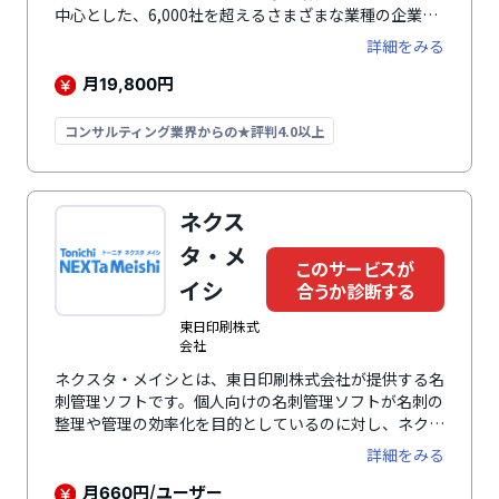
中心とした、6,000社を超えるさまざまな業種の企業で
導入されています。400万人以上が利用する名刺アプリ
詳細をみる
「Eight」をベースとしたサービスのため、Eightのシ
ンプルな操作感をそのままに利用できるのが特徴です。
月
円
19,800
コンサルティング業界からの★評判4.0以上
ネクス
タ・メ
このサービスが
イシ
合うか診断する
東日印刷株式
会社
ネクスタ・メイシとは、東日印刷株式会社が提供する名
刺管理ソフトです。個人向けの名刺管理ソフトが名刺の
整理や管理の効率化を目的としているのに対し、ネクス
タ・メイシは法人企業単位で名刺を管理し、一人ひとり
詳細をみる
が持つ貴重な人脈を可視化、共有することを目的として
います。ネクスタ・メイシを利用すれば単に個々の名刺
月
円/ユーザー
660