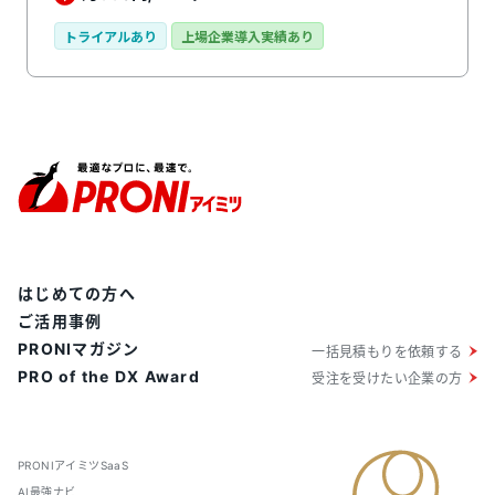
管理が効率化するだけでなく、人脈共有が進み販売ロス
や機会ロスを低下させることができます。 また、組織
トライアルあり
上場企業導入実績あり
を受け皿として名刺を蓄積することにより、情報がしっ
かりとした資産として定着。人事異動など急な配置転換
の際も、引き継ぎをスムーズに行うことができます。
個人に管理を任せた場合と比較し、退職などによる持ち
出しや紛失のリスクが低下します。ネクスタ・メイシを
利用することで個人情報保護法対策も万全です。
はじめての方へ
ご活用事例
PRONIマガジン
一括見積もりを依頼する
PRO of the DX Award
受注を受けたい企業の方
PRONIアイミツSaaS
AI最強ナビ