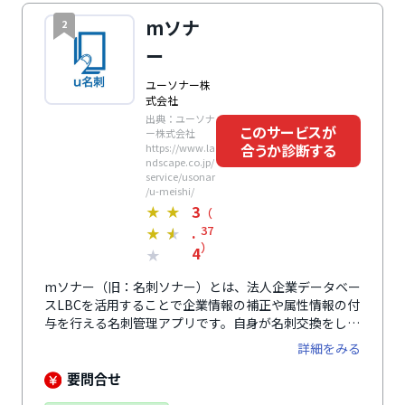
mソナ
2
ー
ユーソナー株
式会社
出典：ユーソナ
このサービスが
ー株式会社
合うか診断する
https://www.la
ndscape.co.jp/
service/usonar
/u-meishi/
3
★
★
（
.
37
★
★
）
4
★
mソナー（旧：名刺ソナー）とは、法人企業データベー
スLBCを活用することで企業情報の補正や属性情報の付
与を行える名刺管理アプリです。自身が名刺交換をした
相手担当者の情報だけではなく、企業間の名刺交換情報
詳細をみる
や相手企業の企業情報も含めて管理できます。登録した
企業情報は日々メンテナンスがされ、常に最新の企業情
要問合せ
報を参照して営業活動を行えます。さらに、同社が提供