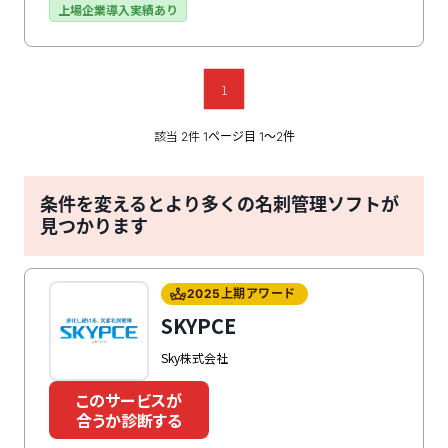
する顧客データ統合ソリューション「uSonar」を介
上場企業導入実績あり
し、CRM/SFAと連携させることで、取引状況や商談情
報を参照可能です。
1
該当
件
2
1ページ目 1〜2件
条件を変えるとより多くの名刺管理ソフトが
見つかります
2025上期アワード
SKYPCE
Sky株式会社
このサービスが
合うか診断する