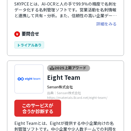
SKYPCEとは、AI-OCRと人の手で99.9％の精度で名刺を
データ化する名刺管理ソフトです。営業活動を名刺情報
と連携して共有・分析。また、信頼性の高い企業データ
ベースの連携や、標準搭載のSFA機能で、日々の営業活
詳細をみる
動をサポートします。操作や運用の疑問には、生成AIに
よるチャットボット形式のサポート「AIアドバイザー」
要問合せ
が回答。組織内のPCを一括管理して情報セキュリティ
対策を図る「SKYSEA Client View」と組み合わせて使
トライアルあり
えば、名刺管理のセキュリティをさらに強化することも
可能です。
2025上期アワード
Eight Team
Sansan株式会社
出典：Sansan株式会社
https://materials.8card.net/eight-team/
このサービスが
合うか診断する
Eight Teamとは、Eightが提供する中小企業向けの名
刺管理ソフトです。中小企業や少人数チームでの利用を