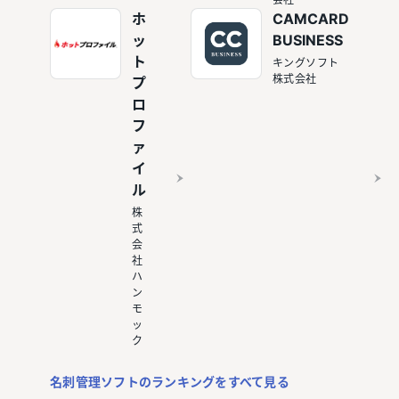
ホ
CAMCARD
ッ
BUSINESS
ト
キングソフト
株式会社
プ
ロ
フ
ァ
イ
ル
株
式
会
社
ハ
ン
モ
ッ
ク
名刺管理ソフトのランキングをすべて見る