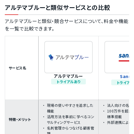
アルテマブルーと類似サービスとの比較
アルテマブルーと類似・競合サービスについて、料金や機能
を一覧で比較できます。
サービス名
アルテマブルー
Sans
トライアルあり
トライアル
現場の使いやすさを追求した
法人向けの名刺
機能
100万件を超え
活用方法を事前に学べるコン
標準搭載
特徴・メリット
サルティングサービス
外部連携による
名刺管理からつなげる顧客管
理