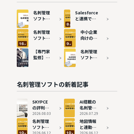
名刺管理
Salesforce
ソフトの
と連携でき
選び方｜
る名刺管理
500人調
ソフト8
名刺管理
中小企業
査で分か
選！連携メ
ソフトお
向けの名
った「外
リットも解
すすめ16
刺管理ソ
せない条
説
選！主要
フトおす
【専門家
名刺管理
件」とは
サービス
すめ9選
監修】名
ソフトの
の機能・
刺管理ソ
費用相場
特徴を徹
フトと
は？15製
底比較
は？メリ
品の料金
ット・デ
体系を徹
名刺管理ソフトの新着記事
メリット
底比較
や導入す
る目的を
SKYPCE
AI搭載の
解説
の評判を
名刺管理
独自取材
2026.08.03
ソフトお
2026.07.29
｜名刺検
すすめ8
名刺管理
地図情報
索95%削
選！AI活
ソフトお
と連動で
減・国内
用ででき
すすめ10
2026.06.12
きる名刺
2026.06.12