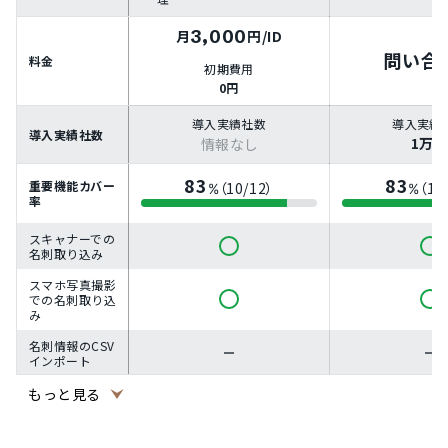
3,000
月
円
/ID
問い合
料金
初期費用
0円
導入実績社数
導入実績
導入実績社数
1万
情報なし
83
83
重要機能カバー
（10/12）
（10
%
%
率
スキャナーでの
名刺取り込み
スマホ写真撮影
での名刺取り込
み
名刺情報のCSV
インポート
名刺情報の名寄
もっと見る
せ機能
名刺情報へのタ