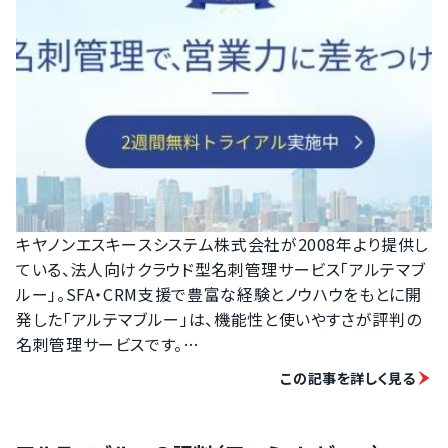
キヤノンエスキースシステム株式会社が2008年より提供し
ている、法人向けクラウド型名刺管理サービス「アルテマブ
ルー」。SFA・CRM支援で豊富な経験とノウハウをもとに開
発した「アルテマブルー」は、機能性と使いやすさが評判の
名刺管理サービスです。

この記事を詳しく見る
・名刺データで構築した人脈マップの可視化

・一斉メール配信・関連人事情報を通知する「日経人事ウオ
ッチPro」との連携
