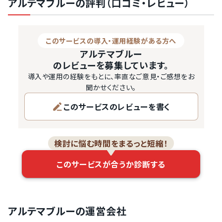
アルテマブルーの評判（口コミ・レビュー）
などを基本装備している「アルテマブルー」ですが、もっとも
強みとしているのは外部SFA・CRMとの連携力。特に
このサービスの導入・運用経験がある方へ
「kintone」との相性の良さは他の追随を許さず、これを理
アルテマブルー
由に導入決定する企業も多いようです。

のレビューを募集しています。
導入や運用の経験をもとに、率直なご意見・ご感想をお
料金は初期費用は0円で1IDにつき月額2,500円。コスト面
聞かせください。
での導入ハードルも高くありません。

このサービスのレビューを書く
この記事では名刺管理サービス「アルテマブルー」の使い勝
手や評判などについて紹介します。

検討に悩む時間をまるっと短縮！
発注業者比較サービスのPRONIアイ…
このサービスが合うか診断する
アルテマブルーの運営会社