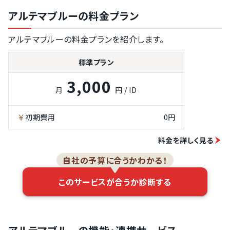
グ付け機能
アルテマブルーの料金プラン
名刺情報のキー
ワード検索機能
アルテマブルーの料金プランを紹介します。
コンタクト履歴
管理
標準プラン
OCR（文字認
識）のデータ化
3,000
オペレーターの
月
円 / ID
手入力でのデー
タ化
初期費用
0円
OCRとオペレ
ーターによる入
力校正
料金を詳しく見る
登録名刺へのメ
自社の予算に合うかわかる！
ール一斉配信
名刺情報URLの
このサービスが合うか診断する
発行（オンライ
ン名刺機能）