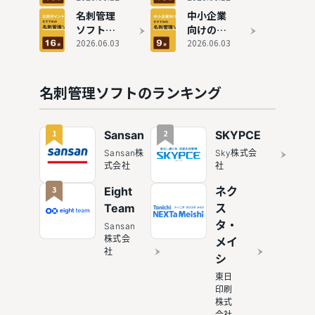
完結で安
ることや
選！スキ
管理ソフ
名刺管理
中小企業
心
選び方も
ャン方法
トおすす
ソフトお
向けの名
解説
別に比較
め10選
すすめ16
2026.06.03
刺管理ソ
2026.06.03
選！主要
フトおす
サービス
すめ9選
の機能・
名刺管理ソフトのランキング
特徴を徹
底比較
1
2
Sansan
SKYPCE
Sansan株
Sky株式会
式会社
社
3
Eight
ネク
Team
ス
タ・
Sansan
株式会
メイ
社
シ
東日
印刷
株式
会社