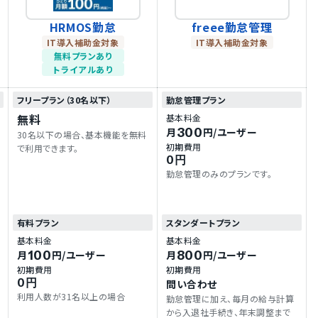
HRMOS勤怠
freee勤怠管理
IT導入補助金対象
IT導入補助金対象
無料プランあり
トライアルあり
フリープラン（30名以下）
勤怠管理プラン
無料
基本料金
300
月
円
/ユーザー
30名以下の場合、基本機能を無料
初期費用
で利用できます。
0円
勤怠管理のみのプランです。
有料プラン
スタンダートプラン
基本料金
基本料金
100
800
月
円
/ユーザー
月
円
/ユーザー
初期費用
初期費用
0円
問い合わせ
利用人数が31名以上の場合
勤怠管理に加え、毎月の給与計算
から入退社手続き、年末調整まで