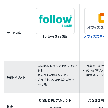
サービス名
follow SaaS版
オフィスステー
国内最高レベルのセキュリティ
豊富な打刻手段
体制
給与計算ソフト
さまざまな働き方に対応
無償のバージョ
特徴・メリット
さまざまなシステムとの連携
が可能
350
330
月
円
/アカウント
月
円
/
料金