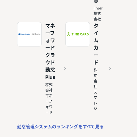
怠
jinjer
株式
会社
マネ
タ
ーフ
イ
ォワ
ム
ード
カ
クラ
ー
ウド
ド
勤怠
株
式
Plus
会
株式
社
会社
ス
マネ
マ
ーフ
レ
ォワ
ジ
ード
勤怠管理システムのランキングをすべて見る