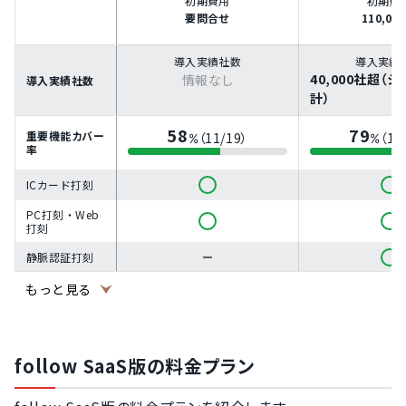
初期費用
初期費
要問合せ
110,00
導入実績社数
導入実績
40,000社超（
情報なし
導入実績社数
計）
58
79
重要機能カバー
（11/19）
（15
%
%
率
ICカード打刻
PC打刻・Web
打刻
静脈認証打刻
GPS打刻（位置
もっと見る
情報記録）
モバイル打刻
（スマートフォ
ン打刻）
follow SaaS版の料金プラン
顔認証打刻