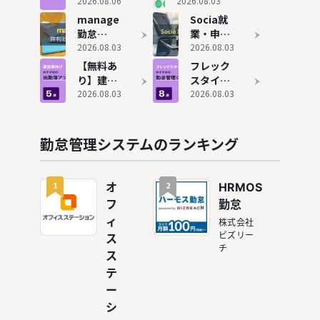
怠管理シ
2026.08.06
判と実態！
2026.08.03
ステムお
75個の勤怠
manage
Socia就
すすめ15
管理システ
勤怠
業・申請
選！タイ
ムを使って
（旧：
2026.08.03
システム
2026.08.03
プ別に解
わかった本
Manage
の内容と
【無料あ
フレック
説
当のおすす
OZO3 勤
評判！ど
り】建設
スタイム
め
怠）の評
んな企業
業向け出
2026.08.03
対応の勤
2026.08.03
判やおす
におすす
勤簿アプ
怠管理シ
すめ企業
めか解説
リおすす
ステムお
を紹介
め5選！
すすめ8
勤怠管理システムのランキング
エクセル
選
で勤怠管
理するリ
1
2
オ
HRMOS
スクも解
フ
勤怠
説
ィ
株式会社
ビズリー
ス
チ
ス
テ
ー
シ