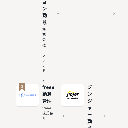
ョ
ン
勤
怠
株
式
会
社
エ
フ
ア
ン
ド
エ
ム
3
freee
ジ
勤怠
ン
管理
ジ
ャ
freee
株式会
ー
社
勤