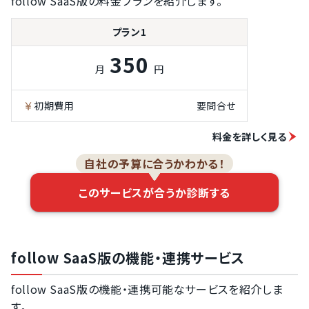
follow SaaS版の料金プランを紹介します。
LINE打刻
残業申請
プラン1
自動連携できる
350
給与計算システ
月
円
ムあり
給与計算ソフト
初期費用
要問合せ
用のデータ出力
機能
料金を詳しく見る
勤務時間・残業
時間の自動集計
自社の予算に合うかわかる！
有休残日数の確
認機能
このサービスが合うか診断する
フレックスタイ
ム制への対応
変形労働時間制
への対応
follow SaaS版の機能・連携サービス
時間外労働の上
限超過アラート
設定
follow SaaS版の機能・連携可能なサービスを紹介しま
す。
勤務間インター