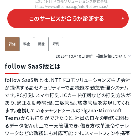
出典：NTTドコモソリューションズ株式会社
http://www.nttcom.co.jp/info/follow-saas/
このサービスが合うか
診断する
料金
機能
評判
詳細
2025年10月10日更新
掲載情報について
follow SaaS版とは
follow SaaS版とは、NTTドコモソリューションズ株式会社
が提供する高セキュリティーで高機能な勤怠管理システム
です。PC打刻、スマホ打刻、ICカード打刻などの打刻方法が
あり、適正な勤務管理、工数管理、旅費管理を実現してくれ
ます。連携しているチャットツールのelgana・Microsoft
Teamsからも打刻ができたりと、社員の日々の勤務に関わ
るデータをWeb上で一元管理でき、働き方改革法令やテレ
ワークなどの勤務にも対応可能です。スマートフォンや携帯