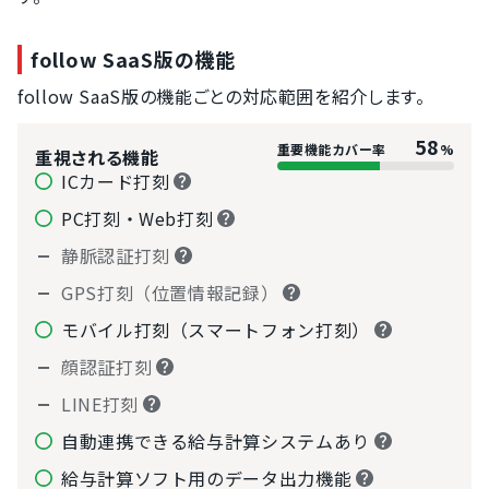
バル制度への対
応
follow SaaS版の機能
36協定対応の
アラート機能
follow SaaS版の機能ごとの対応範囲を紹介します。
シフトの作成機
能
58
重要機能カバー率
%
重視される機能
打刻漏れアラー
ICカード打刻
ト設定
PC打刻・Web打刻
静脈認証打刻
GPS打刻（位置情報記録）
モバイル打刻（スマートフォン打刻）
顔認証打刻
LINE打刻
自動連携できる給与計算システムあり
給与計算ソフト用のデータ出力機能