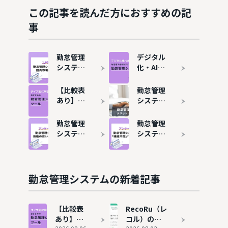
この記事を読んだ方におすすめの記
事
勤怠管理
デジタル
システム
化・AI導
のシェ
入補助金
ア・市場
（旧IT導
【比較表
勤怠管理
規模は？
入補助
あり】勤
システム
おすすめ
金）で勤
怠管理シ
とは？メ
ツール7
怠管理シ
ステムお
リット・
勤怠管理
勤怠管理
選も紹介
ステムを
すすめ15
デメリッ
システム
システム
導入する
選！タイ
トや導入
の費用相
は4社に1
方法
プ別に解
事例を解
場を解
社が乗り
説
説
説！価格
換えて
が安いお
る？主な
勤怠管理システムの新着記事
すすめ6
理由は
サービス
「機能不
も紹介
足」と
【比較表
RecoRu（レ
「働き方
あり】勤
コル）の評
の変化」