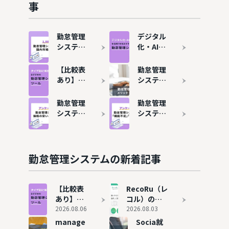
事
勤怠管理
デジタル
システム
化・AI導
のシェ
入補助金
ア・市場
（旧IT導
【比較表
勤怠管理
規模は？
入補助
あり】勤
システム
おすすめ
金）で勤
怠管理シ
とは？メ
ツール7
怠管理シ
ステムお
リット・
勤怠管理
勤怠管理
選も紹介
ステムを
すすめ15
デメリッ
システム
システム
導入する
選！タイ
トや導入
の費用相
は4社に1
方法
プ別に解
事例を解
場を解
社が乗り
説
説
説！価格
換えて
が安いお
る？主な
勤怠管理システムの新着記事
すすめ6
理由は
サービス
「機能不
も紹介
足」と
【比較表
RecoRu（レ
「働き方
あり】勤
コル）の評
の変化」
怠管理シ
2026.08.06
判と実態！
2026.08.03
ステムお
75個の勤怠
manage
Socia就