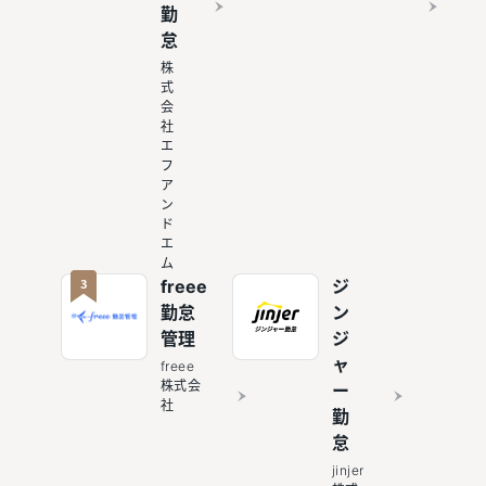
勤
怠
株
式
会
社
エ
フ
ア
ン
ド
エ
ム
3
freee
ジ
勤怠
ン
管理
ジ
ャ
freee
株式会
ー
社
勤
怠
jinjer