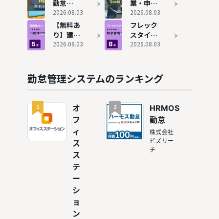
すすめ15
管理システ
勤怠
業・申請
選！タイ
ムを使って
（旧：
2026.08.03
システム
2026.08.03
プ別に解
わかった本
Manage
の内容と
【無料あ
フレック
説
当のおすす
OZO3 勤
評判！ど
り】建設
スタイム
め
怠）の評
んな企業
業向け出
2026.08.03
対応の勤
2026.08.03
判やおす
におすす
勤簿アプ
怠管理シ
すめ企業
めか解説
リおすす
ステムお
を紹介
め5選！
すすめ8
勤怠管理システムのランキング
エクセル
選
で勤怠管
理するリ
1
2
オ
HRMOS
スクも解
フ
勤怠
説
ィ
株式会社
ビズリー
ス
チ
ス
テ
ー
シ
ョ
ン