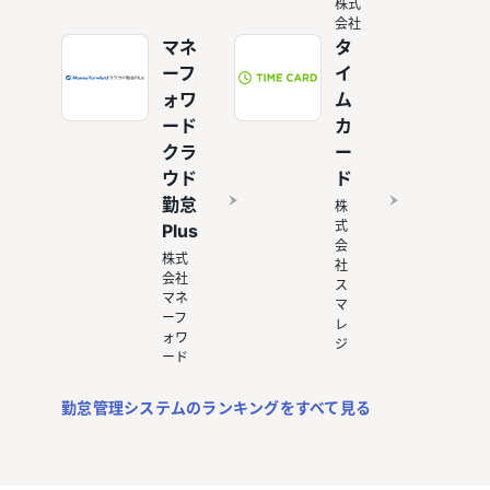
株式
会社
マネ
タ
ーフ
イ
ォワ
ム
ード
カ
クラ
ー
ウド
ド
勤怠
株
式
Plus
会
株式
社
会社
ス
マネ
マ
ーフ
レ
ォワ
ジ
ード
勤怠管理システムのランキングをすべて見る