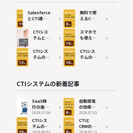
Salesforce
無料で使
とCTI連携
えるCTI
のメリット
システム
は？おすす
おすすめ
CTIシス
スマホで
めシステム
8選！コ
テムと
も使え
11選も紹介
ールセン
は？メリ
る！アプ
ターを効
ット・デ
リ対応の
CTIシス
CTIシス
率化
メリッ
CTIシス
テムの費
テムのタ
ト、機能
テムおす
用相場
イプ別お
を分かり
すめ10選
は？クラ
すすめ15
やすく解
ウド・オ
選を比
説
ンプレ型
較！選び
CTIシステムの新着記事
の価格を
方も徹底
徹底解説
解説
SaaS移
自動架電
行の進め
の効率化
方とは？
2026.07.06
を実現！
2026.07.01
情シス取
オートコ
CTIシス
CTIと
材でわか
ールシス
テムのタ
CRMの違
った失敗
テムのお
イプ別お
2026.06.03
いは？コ
2026.05.21