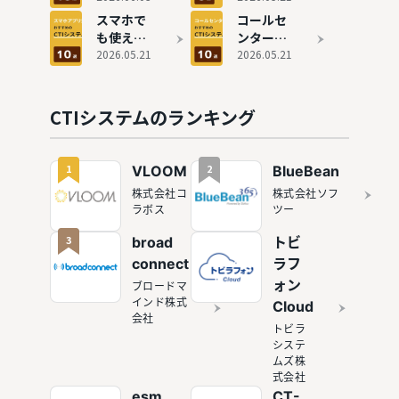
しない判
すすめ6
すすめ15
ールセン
スマホで
コールセ
断基準
選
選を比
ターにお
も使え
ンター向
較！選び
すすめの
る！アプ
2026.05.21
けCTIシ
2026.05.21
方も徹底
システム
リ対応の
ステムお
解説
9選を比
CTIシス
すすめ11
較
テムおす
選
CTIシステムのランキング
すめ10選
1
2
VLOOM
BlueBean
株式会社コ
株式会社ソフ
ラボス
ツー
3
broad
トビ
connect
ラフ
ォン
ブロードマ
インド株式
Cloud
会社
トビラ
システ
ムズ株
式会社
esm
CT-