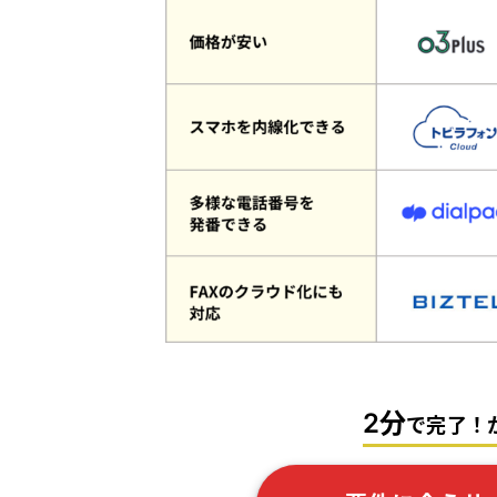
2分
で完了！