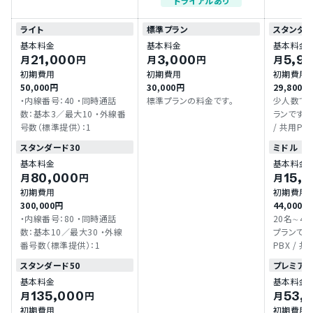
トライアルあり
ライト
標準プラン
スタンダ
基本料金
基本料金
基本料金
21,000
3,000
5,9
月
円
月
円
月
初期費用
初期費用
初期費用
50,000円
30,000円
29,800
・内線番号：40 ・同時通話
標準プランの料金です。
少人数で
数：基本3／最大10 ・外線番
ランです。 ■概要 ・共用PBX
号数（標準提供）：1
/ 共用PU
込み ・基
スタンダード30
ミドル
ォンアプリ 
基本料金
基本料金
管理 / MO
80,000
15,
月
円
月
MOT/Cl
初期費用
初期費用
プション） /
300,000円
44,000
話帳 / ネッ
・内線番号：80 ・同時通話
20名∼4
機能 etc
数：基本10／最大30 ・外線
プランです。 ■概要 ・
録音 / 受
番号数（標準提供）：1
PBX / 
代行 / ア
内線込み 
スタンダード50
プレミアム
トフォンアプ
基本料金
基本料金
刺管理 / M
135,000
53,
月
円
月
以上はオプシ
初期費用
初期費用
ラウド電話帳