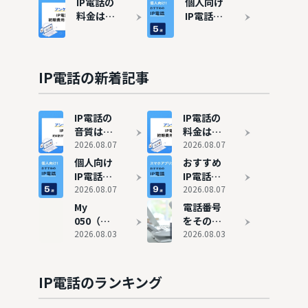
IP電話の
個人向け
イント
る方法と
プリ）9
入メリッ
料金はい
IP電話
は？
は？
選！無料
ト・デメ
くら？独
（050番
のサービ
リットを
自調査で
号）のお
スも紹介
解説
見えた相
すすめ5
場のリア
選【無料
IP電話の新着記事
ルと通話
あり】
料を解説
IP電話の
IP電話の
音質は本
料金はい
当に悪
2026.08.07
くら？独
2026.08.07
い？8割
自調査で
個人向け
おすすめ
が満足し
見えた相
IP電話
IP電話ア
ている実
場のリア
（050番
2026.08.07
プリ
2026.08.07
態と改善
ルと通話
号）のお
（050ア
My
電話番号
策を解説
料を解説
すすめ5
プリ）9
050（マ
をそのま
選【無料
選！無料
イ050）
2026.08.03
ま使える
2026.08.03
あり】
のサービ
の評判と
IP電話8
スも紹介
特徴
選！今の
電話から
IP電話のランキング
乗り換え
る方法と