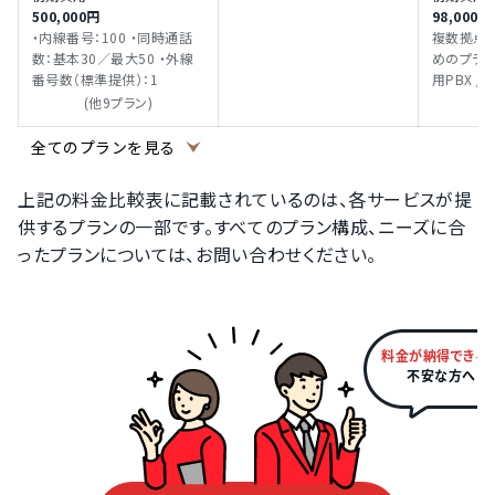
500,000円
98,000
MOT/HG
・内線番号：100 ・同時通話
複数拠点
etc. ・オプション：通話録音 /
数：基本30／最大50 ・外線
めのプランです。 
受付システム
番号数（標準提供）：1
用PBX /
アナログF
100内線
(他9プラン)
(
マートフォン
/ 名刺管理
全てのプランを見る
MOT/Cl
プション） /
上記の料金比較表に記載されているのは、各サービスが提
話帳 / ネッ
供するプランの一部です。すべてのプラン構成、ニーズに合
/ 各種PBX機能
ョン：通話
ったプランについては、お問い合わせください。
ム / 電話
連携
料金が納得できる
不安な方へ