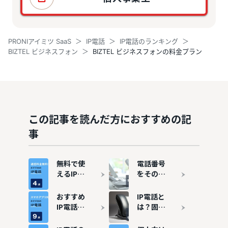
PRONIアイミツ SaaS
IP電話
IP電話のランキング
BIZTEL ビジネスフォン
BIZTEL ビジネスフォンの料金プラン
この記事を読んだ方におすすめの記
事
無料で使
電話番号
えるIP電
をそのま
話（050
ま使える
アプリ）
IP電話8
おすすめ
IP電話と
おすすめ
選！今の
IP電話ア
は？固定
4選！選
電話から
プリ
電話との
び方のポ
乗り換え
（050ア
違い、導