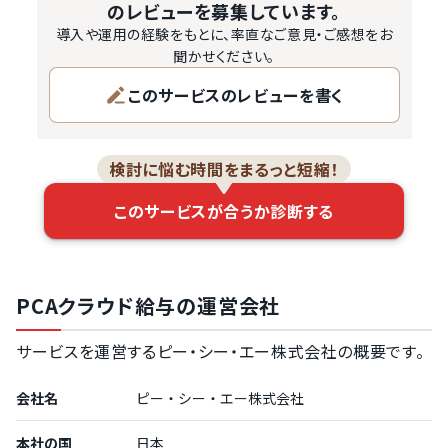
給与計算システムです。大きく分けてクラウド版・サブスク
のレビューを募集しています。
版・パッケージ版の3つがあり、各種機能のカスタマイズ対
導入や運用の経験をもとに、率直なご意見・ご感想をお
応ができるAPI導入もできます。

聞かせください。
このサービスのレビューを書く
加えてクラウド版とサブスク版では、それぞ…
検討に悩む時間をまるっと短縮！
このサービスが合うか診断する
PCAクラウド給与の運営会社
サービスを運営するピー・シー・エー株式会社の概要です。
会社名
ピー・シー・エー株式会社
本社の国
日本