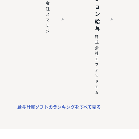
会
ョ
社
ン
ス
マ
給
レ
与
ジ
株
式
会
社
エ
フ
ア
ン
ド
エ
ム
給与計算ソフトのランキングをすべて見る