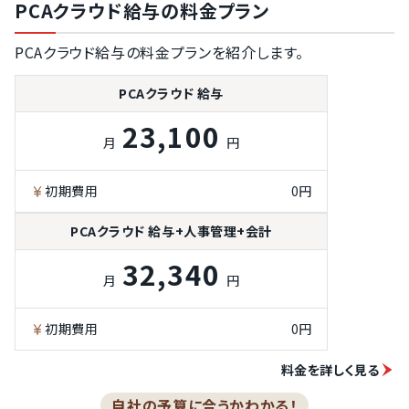
PCAクラウド給与の料金プラン
法改正などの自
動アップデート
PCAクラウド給与の料金プランを紹介します。
銀行連携による
振込機能
PCAクラウド 給与
給与振込用デー
タ（FBデー
23,100
タ）の出力機能
月
円
源泉徴収票の作
成機能
初期費用
0円
年末調整計算機
能
PCAクラウド 給与+人事管理+会計
32,340
月
円
初期費用
0円
料金を詳しく見る
自社の予算に合うかわかる！