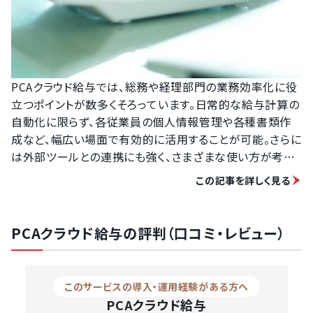
PCAクラウド給与では、総務や経理部門の業務効率化に役
立つポイントが数多くそろっています。日常的な給与計算の
自動化に限らず、各従業員の個人情報管理や各種書類作
成など、幅広い場面で有効的に活用することが可能。さらに
は外部ツールとの連携にも強く、さまざまな使い方が考え
られる点も大きな特徴です。

この記事を詳しく見る
数々の処理を省略できるため、担当者の負担は大幅に軽
減。余るようになった時間は、別の業務にあてられるように
なるでしょう。生産性の向上に大きく貢献するサービスであ
PCAクラウド給与の評判（口コミ・レビュー）
ると言えます。

紹介したような特徴があるPCAクラウド給与ですが、活用す
ることで次のようなメリットがあります。

このサービスの導入・運用経験がある方へ
PCAクラウド給与は、多種類の形式から運用方法が選べる
PCAクラウド給与