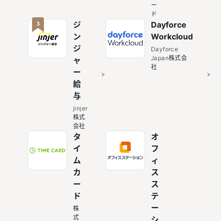
ー
ド
3
ジ
Dayforce
ン
Workcloud
ジ
Dayforce
Japan株式会
ャ
社
ー
給
与
jinjer
株式
会社
タ
オ
イ
フ
ム
ィ
カ
ス
ー
ス
ド
テ
ー
株
式
シ