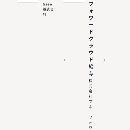
フ
freee
株式会
ォ
社
ワ
ー
ド
ク
ラ
ウ
ド
給
与
株
式
会
社
マ
ネ
ー
フ
ォ
ワ