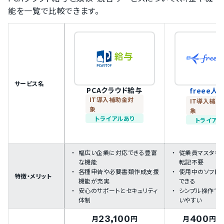
能を一覧で比較できます。
サービス名
PCAクラウド給与
freee人
IT導入補助金対
IT導入補助
象
象
トライアルあり
トライアル
幅広い企業に対応できる豊富
従業員マスタを1
な機能
転記不要
各種申告や必要書類作成支援
使用中のソフトと
特徴・メリット
機能が充実
できる
安心のサポートとセキュリティ
シンプル操作で
体制
いやすい
23,100
400
月
円
月
円
/