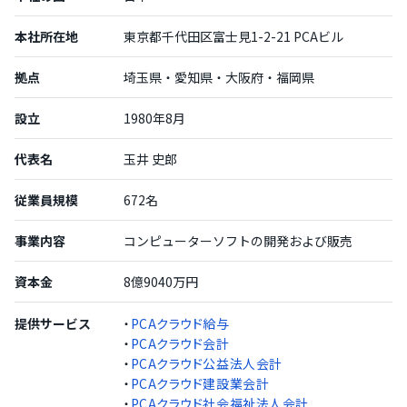
本社所在地
東京都千代田区富士見1-2-21 PCAビル
拠点
埼玉県・愛知県・大阪府・福岡県
設立
1980年8月
代表名
玉井 史郎
従業員規模
672名
事業内容
コンピューターソフトの開発および販売
資本金
8億9040万円
提供サービス
・
PCAクラウド給与
・
PCAクラウド会計
・
PCAクラウド公益法人会計
・
PCAクラウド建設業会計
・
PCAクラウド社会福祉法人会計