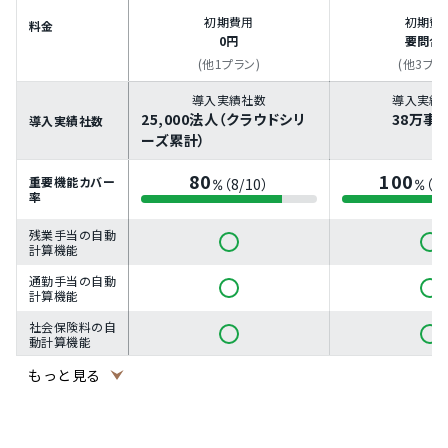
初期費用
初期費
料金
0円
要問合
(他1プラン)
(他3プラ
導入実績社数
導入実績
25,000法人（クラウドシリ
38万事
導入実績社数
ーズ累計）
80
100
重要機能カバー
（8/10）
（1
%
%
率
残業手当の自動
計算機能
通勤手当の自動
計算機能
社会保険料の自
動計算機能
所得税の自動計
もっと見る
算機能
各種手当や控除
の計算設定