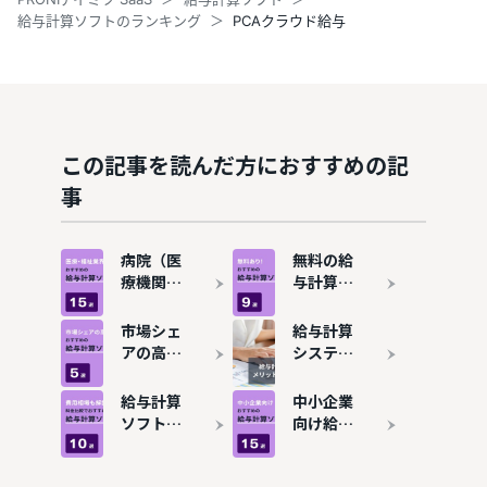
給与計算ソフトのランキング
PCAクラウド給与
この記事を読んだ方におすすめの記
事
病院（医
無料の給
療機関）
与計算ソ
向け給与
フトおす
計算ソフ
すめ9
市場シェ
給与計算
トおすす
選！機能
アの高い
システム
め15選！
と特徴を
給与計算
とは？メ
福祉業界
比較
ソフト
リット・
給与計算
中小企業
にも対応
は？おす
デメリッ
ソフトの
向け給与
すめ5選
トや選び
費用相場
計算ソフ
を比較
方を解説
は？料金
トおすす