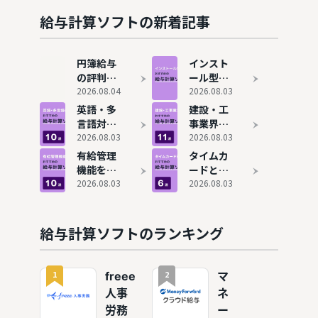
比較でお
め12選を
すすめの
比較！無
給与計算ソフトの新着記事
システム
料システ
9選を紹
ムも紹介
介
円簿給与
インスト
の評判と
ール型の
実態は？
2026.08.04
給与計算
2026.08.03
メリッ
ソフトお
英語・多
建設・工
ト・デメ
すすめ6
言語対応
事業界に
リットも
選！買い
の給与計
2026.08.03
おすすめ
2026.08.03
解説
切りでコ
算ソフト
の給与計
有給管理
タイムカ
スト削減
おすすめ
算ソフト
機能を搭
ードと連
9選
10選！日
載した給
2026.08.03
動する給
2026.08.03
払い計算
与計算ソ
与計算ソ
も効率化
フトおす
フトおす
すめ10
すめ6
給与計算ソフトのランキング
選！有給
選！勤怠
休暇を自
管理を連
動で管理
携し効率
1
2
freee
マ
化
人事
ネ
労務
ー