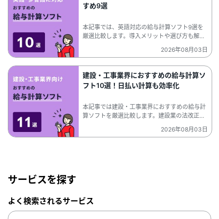
が発生しない点がメリット。加えて、インター
すめ9選
ネットに接続しない環境でも利用でき、セキュ
リティ面で安全なことも強みです。
本記事では、英語対応の給与計算ソフト9選を
厳選比較します。導入メリットや選び方も解説
していますので、外国人の従業員を雇用したい
2026年08月03日
企業やグローバル企業の人事・労務担当者はぜ
ひ参考にしてください。。日本では年々グロー
バル化が進み、外国労働者が増加しています。
建設・工事業界におすすめの給与計算ソ
「Web給与明細を英語でも表示できるようにし
フト10選！日払い計算も効率化
たい」「海外拠点の労務担当者に、現地の外国
人を雇用したい」という企業には、英語対応の
給与計算ソフト（給与計算システム）の導入が
本記事では建設・工事業界におすすめの給与計
おすすめです。 。▼【比較表】英語・多言語
算ソフトを厳選比較します。建設業の法改正に
対応の給与計算ソフト（対応言語一覧）はこち
も自動アップデートで対応するシステムや、勤
2026年08月03日
ら
怠管理システムとの連携で勤怠データを一括で
取り込めるシステム、現金での日払い給与も管
理できるシステムもご紹介。
サービスを探す
よく検索されるサービス