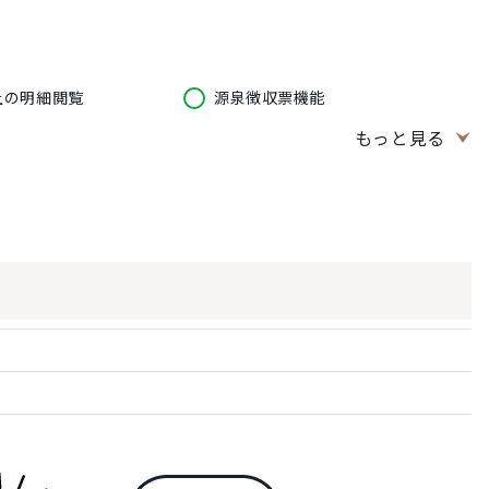
上の明細閲覧
源泉徴収票機能
もっと見る
出力
設定
明細配信グループ作成
行
パスワード変更・再発行
ス登録・変更
閲覧可否設定
権限設定
データ取り込みエラーチェック
SVアップロード