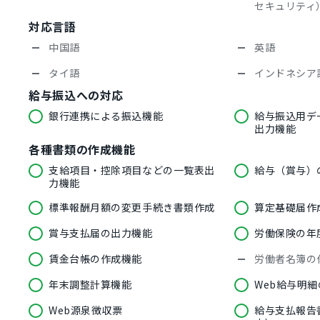
セキュリティ
対応言語
中国語
英語
タイ語
インドネシア
給与振込への対応
銀行連携による振込機能
給与振込用デ
出力機能
各種書類の作成機能
支給項目・控除項目などの一覧表出
給与（賞与）
力機能
標準報酬月額の変更手続き書類作成
算定基礎届作
賞与支払届の出力機能
労働保険の年
賃金台帳の作成機能
労働者名簿の
年末調整計算機能
Web給与明
Web源泉徴収票
給与支払報告書