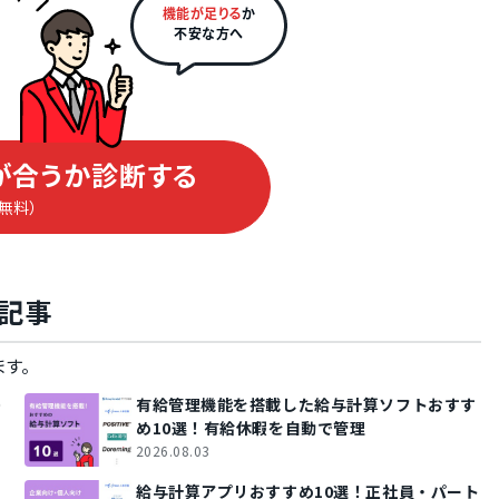
機能が足りる
か
不安な方へ
細配信
雇用契約の更新
が合うか診断する
eラーニング機能
（無料）
記事
す。
0
有給管理機能を搭載した給与計算ソフトおすす
め10選！有給休暇を自動で管理
2026.08.03
給与計算アプリおすすめ10選！正社員・パート