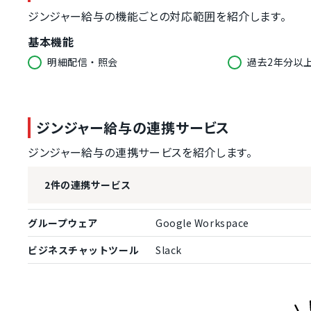
ジンジャー給与の機能ごとの対応範囲を紹介します。
基本機能
明細配信・照会
過去2年分以
利用承諾
電子明細利用承諾
利用承諾ログ
管理機能
ジンジャー給与の連携サービス
明細項目マスタ・テンプレート設定
明細パターン
ジンジャー給与の連携サービスを紹介します。
従業員情報登録
マイページ発
2件の連携サービス
パスワードポリシー設定
メールアドレ
退職者閲覧期限設定
複数の管理者
グループウェア
Google Workspace
公開日設定
閲覧確認
ビジネスチャットツール
Slack
データ入力
明細データ自動連動
明細データC
印刷機能