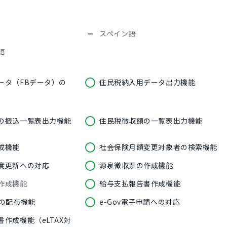
）
スペイン語
語
ータ（FBデータ）の
住民税納入用データ出力機能
の振込一覧表出力機能
住民税徴収額の一覧表出力機能
成機能
社会保険月額変更対象者の検索機能
度更新への対応
源泉徴収票の作成機能
作成機能
給与支払報告書作成機能
細の配布機能
e-Gov電子申請への対応
作成機能（eLTAX対