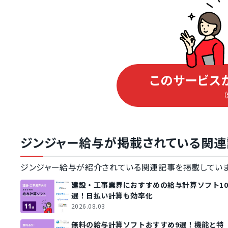
明細印刷
明細PDF発行
配信機能
明細公開通知メール自動配信
メールでの明
オプション機能
掲示板
安否確認機能
このサービス
累積課税合計額の表示
年末調整機能
従業員アンケート
その他機能
ジンジャー給与が掲載されている関連
社会保険改定通知
サポート
ジンジャー給与が紹介されている関連記事を掲載していま
従業員サポート・ヘルプデスク
建設・工事業界におすすめの給与計算ソフト1
選！日払い計算も効率化
2026.08.03
無料の給与計算ソフトおすすめ9選！機能と特