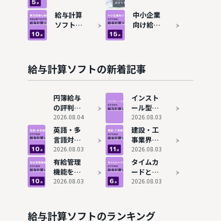
め15選！
と特徴を
給与計算
とは？メ
福祉業界
比較
ソフト
リット・
給与計算
中小企業
にも対応
は？おす
デメリッ
ソフトの
向け給与
すめ5選
トや選び
費用相場
計算ソフ
を比較
方を解説
は？料金
トおすす
比較でお
め12選を
すすめの
比較！無
給与計算ソフトの新着記事
システム
料システ
9選を紹
ムも紹介
介
円簿給与
インスト
の評判と
ール型の
実態は？
2026.08.04
給与計算
2026.08.03
メリッ
ソフトお
英語・多
建設・工
ト・デメ
すすめ6
言語対応
事業界に
リットも
選！買い
の給与計
2026.08.03
おすすめ
2026.08.03
解説
切りでコ
算ソフト
の給与計
有給管理
タイムカ
スト削減
おすすめ
算ソフト
機能を搭
ードと連
9選
10選！日
載した給
2026.08.03
動する給
2026.08.03
払い計算
与計算ソ
与計算ソ
も効率化
フトおす
フトおす
すめ10
すめ6
給与計算ソフトのランキング