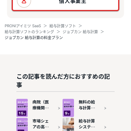
個人事業主
PRONIアイミツ SaaS
給与計算ソフト
給与計算ソフトのランキング
ジョブカン 給与計算
ジョブカン 給与計算の料金プラン
この記事を読んだ方におすすめの記
事
病院（医
無料の給
療機関）
与計算ソ
向け給与
フトおす
計算ソフ
すめ9
市場シェ
給与計算
トおすす
選！機能
アの高い
システム