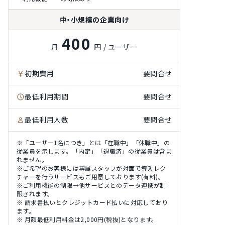
中・小規模の企業向け
400
月
円 / ユーザー
初期費用
要問合せ
最低利用期間
要問合せ
最低利用人数
要問合せ
※「ユーザー1名につき」とは「在職中」「休職中」の
従業員を示します。「内定」「退職済」の従業員は含ま
れません。
※ご希望のお客様には専属スタッフが対面で導入レク
チャーを行うサービスもご用意しております(有料)。
※ご利用機能の制限→他サービスとのデータ連携が制
限されます。
※ 請求書払いとクレジットカード払いに対応しており
ます。
※ 月額最低利用料金は2,000円(税抜)となります。