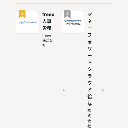
選！有給
選！勤怠
休暇を自
管理を連
動で管理
携し効率
1
2
freee
マ
化
人事
ネ
労務
ー
フ
freee
株式会
ォ
社
ワ
ー
ド
ク
ラ
ウ
ド
給
与
株
式
会
社