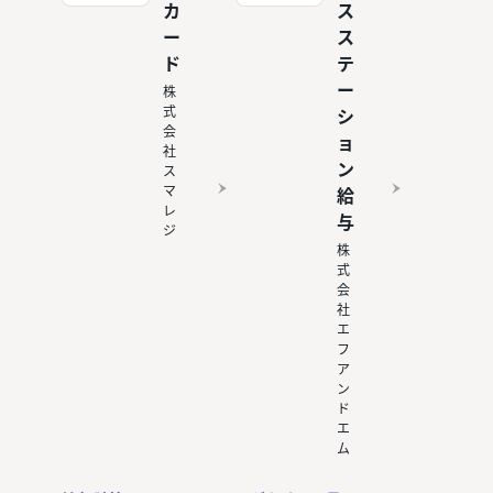
カ
ス
ー
ス
ド
テ
ー
株
式
シ
会
ョ
社
ン
ス
マ
給
レ
与
ジ
株
式
会
社
エ
フ
ア
ン
ド
エ
ム