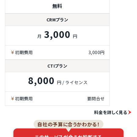
無料
音声のテキスト
化機能
CRMプラン
オートコール
（プレディクテ
3,000
ィブ）機能
月
円
オートコール
（プログレッシ
ブ）機能
初期費用
3,000円
ワンクリックコ
ール機能
CTIプラン
対応内容のメモ
8,000
機能
円 / ライセンス
オペレーターの
稼働状況確認機
能
初期費用
要問合せ
通話モニタリン
グ機能
料金を詳しく見る
自社の予算に合うかわかる！
このサービスが合うか診断する