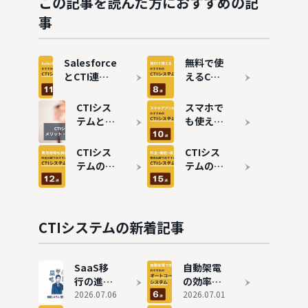
この記事を読んだ方におすすめの記
事
Salesforce
無料で使
とCTI連携
えるCTI
のメリット
システム
は？おすす
おすすめ
CTIシス
スマホで
めシステム
8選！コ
テムと
も使え
11選も紹介
ールセン
は？メリ
る！アプ
ターを効
ット・デ
リ対応の
CTIシス
CTIシス
率化
メリッ
CTIシス
テムの費
テムのタ
ト、機能
テムおす
用相場
イプ別お
を分かり
すめ10選
は？クラ
すすめ15
やすく解
ウド・オ
選を比
説
ンプレ型
較！選び
CTIシステムの新着記事
の価格を
方も徹底
徹底解説
解説
SaaS移
自動架電
行の進め
の効率化
方とは？
2026.07.06
を実現！
2026.07.01