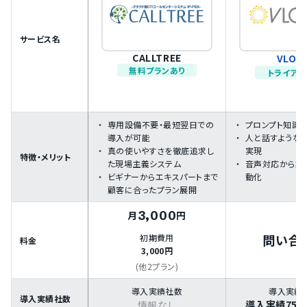
サービス名
CALLTREE
VLOO
無料プランあり
トライアル
専用設備不要・最短翌日での
プロンプト知識
導入が可能
人と話すような
真の使いやすさを徹底追求し
実現
特徴・メリット
た現場主義システム
音声対応から業
ビギナーからエキスパートまで
動化
顧客に合ったプラン展開
3,000
月
円
問い合
初期費用
料金
3,000円
(他2プラン)
導入実績社数
導入実績
導入実績社数
導入実績75
情報なし