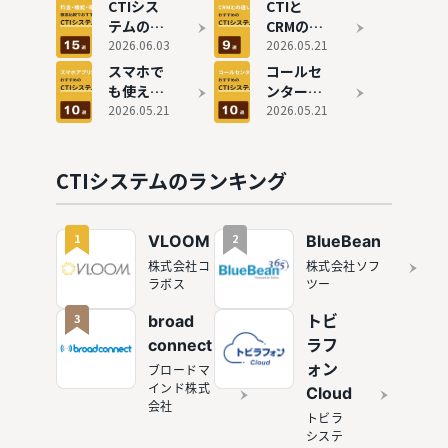
情シス取
オートコ
CTIシス
CTIと
材でわか
ールシス
テムのタ
CRMの違
った失敗
テムのお
イプ別お
2026.06.03
いは？コ
2026.05.21
しない判
すすめ6
すすめ15
ールセン
スマホで
コールセ
断基準
選
選を比
ターにお
も使え
ンター向
較！選び
すすめの
る！アプ
2026.05.21
けCTIシ
2026.05.21
方も徹底
システム
リ対応の
ステムお
解説
9選を比
CTIシス
すすめ11
較
テムおす
選
CTIシステムのランキング
すめ10選
1
2
VLOOM
BlueBean
株式会社コ
株式会社ソフ
ラボス
ツー
3
broad
トビ
connect
ラフ
ォン
ブロードマ
インド株式
Cloud
会社
トビラ
システ