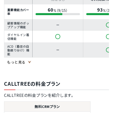
60
93
重要機能カバー
（9/15）
（14
%
%
率
顧客情報のポッ
プアップ機能
ダイヤルイン着
信機能
ACD（着信の自
動振り分け）機
能
もっと見る
通話の自動録音
IVR（自動音声
応答）機能
キュー（待ち
CALLTREEの料金プラン
呼）機能
休日・祝日のカ
CALLTREEの料金プランを紹介します。
レンダー設定
ソフトフォン
無料CRMプラン
（PC電話）機
能