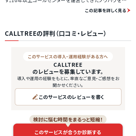
かして、使いやすさを追求したシンプルな操作画面を採用。
この記事を詳しく見る
遠隔操作によるサポートも提供しているので、CTIシステム
に慣れていない方でも安心して利用できるでしょう。カスタ
マイズにも対応しているので、自社の業務に合わせてシス
CALLTREEの評判（口コミ・レビュー）
テムを最適化できます。

CALLTREEは、複数の発信方法に対応しています。顧客管
理システムの画面上から発信できるプレビューダイヤルや
このサービスの導入・運用経験がある方へ
リストに記載されている電話番号に自動的に発信するプロ
CALLTREE
グレッシブダイヤルに対応。手動発信はもちろん、再連絡の
のレビューを募集しています。
日時を設定できる再コール機能も備わっています。対応番
導入や運用の経験をもとに、率直なご意見・ご感想をお
号振り分け機能…
聞かせください。
このサービスのレビューを書く
検討に悩む時間をまるっと短縮！
このサービスが合うか診断する