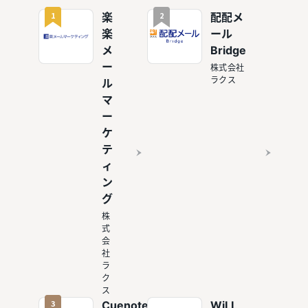
1
2
楽
配配メ
楽
ール
メ
Bridge
ー
株式会社
ラクス
ル
マ
ー
ケ
テ
ィ
ン
グ
株
式
会
社
ラ
ク
ス
3
Cuenote
WiLL