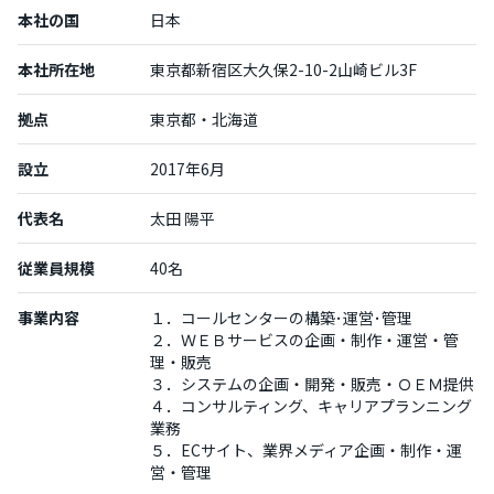
本社の国
日本
本社所在地
東京都新宿区大久保2-10-2山崎ビル3F
拠点
東京都・北海道
設立
2017年6月
代表名
太田 陽平
従業員規模
40名
事業内容
１．コールセンターの構築･運営･管理
２．ＷＥＢサービスの企画・制作・運営・管
理・販売
３．システムの企画・開発・販売・ＯＥＭ提供
４．コンサルティング、キャリアプランニング
業務
５．ECサイト、業界メディア企画・制作・運
営・管理