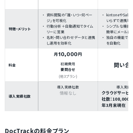
資料閲覧の「誰・いつ・何ペー
kintoneやSale
ジ」を可視化
いらずで連携可
行動分析＋自動通知でタイム
シンプルな機能
特徴・メリット
リーに営業
簡単にメール配
名刺・問い合わせデータと連携
独自の機能で分
し運用を効率化
を自動化
10,000
月
円
問い合
初期費用
料金
要問合せ
(他3プラン)
導入実績社数
導入実績
クラウドサービ
情報なし
導入実績社数
社数：108,000
年3月末現在
DocTrackの料金プラン