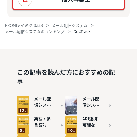
PRONIアイミツ SaaS
メール配信システム
メール配信システムのランキング
DocTrack
この記事を読んだ方におすすめの記
事
メール配
メール配
信システ
信システ
ムを徹底
ムとは？
比較！課
仕組み・
英語・多
API連携
題別おす
メリット
言語対応
可能なメ
すめ13選
を徹底解
のメール
ール配信
説