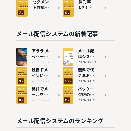
配信シス
システム
セグメン
開封率
テムおす
おすすめ
ト対応！
UP！ス
すめ9選
10選
LINE連携
マホ対応
できる配
のメール
信ツール
配信シス
おすすめ
テムおす
メール配信システムの新着記事
7選
すめ9選
アララ メ
メール配
ッセージ
信システ
の評判と
2026.08.04
ムの費用
2026.05.13
実態
相場は？
独自ドメ
無料で使
料金比較
インに対
えるおす
で安いお
応可能な
2026.04.21
すめメー
2026.04.21
すすめ9
メール配
ル配信シ
英語でメ
パッケー
選も紹介
信システ
ステム11
ールを送
ジ版のお
ム9選
選徹底比
りたい！
2026.04.21
すすめメ
2026.04.21
較！有料
おすすめ
ール配信
版との違
メール配
システム
いも解説
信システ
8選
メール配信システムのランキング
ム8選