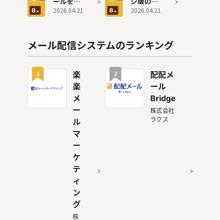
ールを送
ジ版のお
ム9選
選徹底比
りたい！
2026.04.21
すすめメ
2026.04.21
較！有料
おすすめ
ール配信
版との違
メール配
システム
いも解説
信システ
8選
メール配信システムのランキング
ム8選
1
2
楽
配配メ
楽
ール
メ
Bridge
ー
株式会社
ラクス
ル
マ
ー
ケ
テ
ィ
ン
グ
株