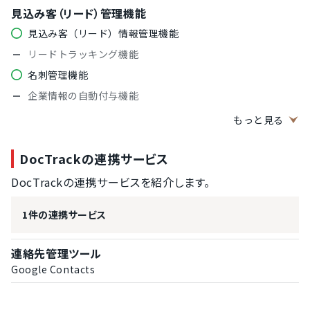
見込み客（リード）管理機能
見込み客（リード）情報管理機能
リードトラッキング機能
名刺管理機能
企業情報の自動付与機能
コンテンツの作成機能
もっと見る
ランディングページ作成機能
DocTrackの連携サービス
ABテスト機能
フォーム作成機能
DocTrackの連携サービスを紹介します。
ポップアップバナー作成機能
1件の連携サービス
広告媒体連携
コンテンツパーソナライズ機能
連絡先管理ツール
スコアリング機能
Google Contacts
スコアリング設定機能
シナリオ作成機能