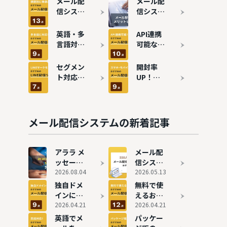
メール配
メール配
信システ
信システ
ムを徹底
ムとは？
比較！課
仕組み・
英語・多
API連携
題別おす
メリット
言語対応
可能なメ
すめ13選
を徹底解
のメール
ール配信
説
配信シス
システム
セグメン
開封率
テムおす
おすすめ
ト対応！
UP！ス
すめ9選
10選
LINE連携
マホ対応
できる配
のメール
信ツール
配信シス
おすすめ
テムおす
メール配信システムの新着記事
7選
すめ9選
アララ メ
メール配
ッセージ
信システ
の評判と
2026.08.04
ムの費用
2026.05.13
実態
相場は？
独自ドメ
無料で使
料金比較
インに対
えるおす
で安いお
応可能な
2026.04.21
すめメー
2026.04.21
すすめ9
メール配
ル配信シ
英語でメ
パッケー
選も紹介
信システ
ステム11