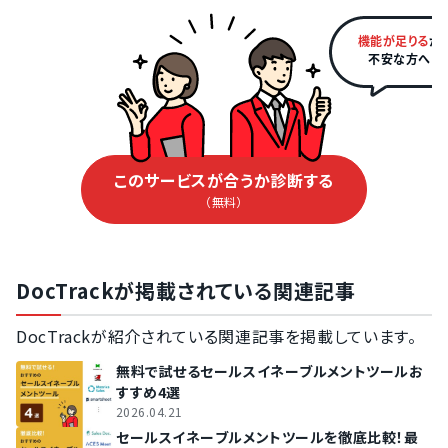
メール作成・メール配信機能
機能が足りる
か
ステップメール機能
不安な方へ
ダッシュボード機能
PDF閲覧解析機能
優先リード通知機能
アンケート作成機能
このサービスが合うか診断する
メールテンプレート機能
（無料）
その他機能
CSVファイルエクスポート機能
定型タスクの自動実行機能
DocTrackが掲載されている関連記事
DocTrackが紹介されている関連記事を掲載しています。
無料で試せるセールスイネーブルメントツールお
すすめ4選
2026.04.21
セールスイネーブルメントツールを徹底比較！最