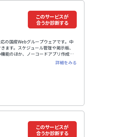
このサービスが
合うか診断する
ス両対応の国産Webグループウェアです。中
できます。スケジュール管理や掲示板、
つ機能のほか、ノーコードアプリ作成ツ
の情報集約と業務改善を実現します。日本
詳細をみる
やITに不慣れな方でも使いやすく、充
も安心して使い続けられます。
このサービスが
合うか診断する