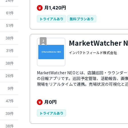
24件
効率を劇的に向上させ、DX推進を強力にサポート
月
円
1,420
61件
トライアルあり
無料プランあり
51件
38件
MarketWatcher 
2
31件
インパクトフィールド株式会社
38件
MarketWatcher NEOとは、店舗巡回・ラ
26件
の日報アプリです。巡回予定管理、活動報告、画
現場をリアルタイムで連携。売場状況の可視化と
9件
上と業務工数削減を実現します。
月
円
47件
0
トライアルあり
39件
38件