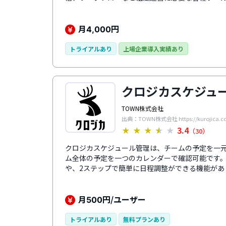
す。パソコンが苦手な方でも直感的に操作できる
が特徴です。また、主要アプリはすべてスマート
事を進めることができます。通話料無料の電話・
月
円
4,000
経験豊富な専門スタッフによるサポート体制も充
心して利用できます。
トライアルあり
上場企業導入実績あり
クロジカスケジュ
TOWN株式会社
出典：TOWN株式会社 https://kurojica.co
3.4
★
★
★
★
★
（30）
クロジカスケジュール管理は、チームの予定を一
ム全体の予定を一つのカレンダーで確認可能です
や、2ステップで簡単に日程調整ができる機能があ
機能を追加でき、タイムカードやチャット、ワー
富です。
月
円/ユーザー
500
トライアルあり
無料プランあり