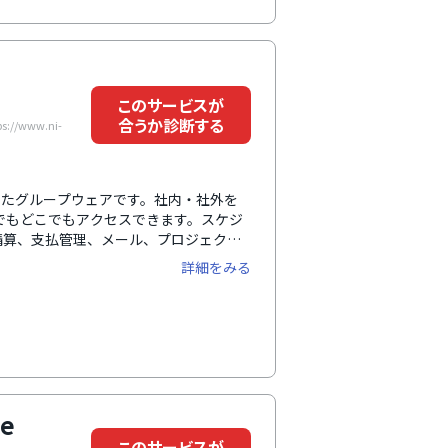
このサービスが
合うか診断する
/www.ni-
を両立したグループウェアです。社内・社外を
でもどこでもアクセスできます。スケジ
精算、支払管理、メール、プロジェクト
な機能を搭載しています。自分宛の通知
詳細をみる
能が便利です。コラボリンク機能を使え
ープ企業間での業務を効率化できるのも
ンを切り替えることができるグローバル
能です。
ce
このサービスが