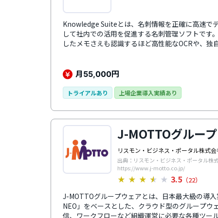
Knowledge Suiteとは、名刺情報を正確に高
して社内での活用を促進する名刺管理ソフトです
したメモさえも認識するほど高性能なOCRや、独
さ入力で反映されます。取り込んだ名刺情報は自動的に
れるため、活動情報などのデータを紐付けて一元
内スタッフが名刺情報を部分的に目視、修正する
月
円
55,000
トライアルあり
上場企業導入実績あり
J-MOTTOグルー
リスモン・ビジネス・ポータル株式会
出典：リスモン・ビジネス・ポータル株
https://www.j-motto.co.jp/
3.5
★
★
★
★
★
（22）
J-MOTTOグループウェアとは、日本最大級の導入実
NEO」をベースとした、クラウド型のグループウ
信、ワークフローなど組織運営に必要な各種ツー