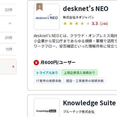
desknet's NEO
3
22件
株式会社ネオジャパン
3.3
★
★
★
★
★
（144）
desknet's NEOとは、クラウド・オンプレミ
20件
小企業から官公庁まであらゆる規模・業種で活用
ワークフロー、安否確認といった情報共有に役立
10件
ールで紙やExcelを使う定型業務を効率化。社内
企業向けの設計かつ直感的な操作感です。システム
実した活用支援と定期的な機能改善により導入後
月
円/ユーザー
600
トライアルあり
上場企業導入実績あり
IT業界の実績多数
建設・工事業界の実績多数
Knowledge Suite
ブルーテック株式会社