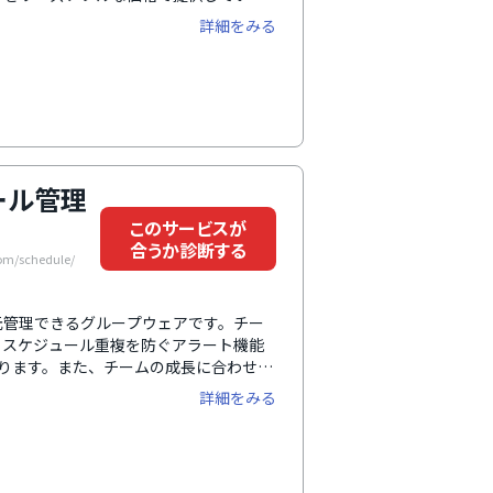
、使いやすさ・見やすさこだわった画面
詳細をみる
フォンに対応しているので、社外でも仕
メール・チャット・無料セミナーなど、
実しているため、専門知識がなくても安
ール管理
このサービスが
合うか診断する
m/schedule/
元管理できるグループウェアです。チー
。スケジュール重複を防ぐアラート機能
ります。また、チームの成長に合わせて
クフローシステムなどの便利な機能も豊
詳細をみる