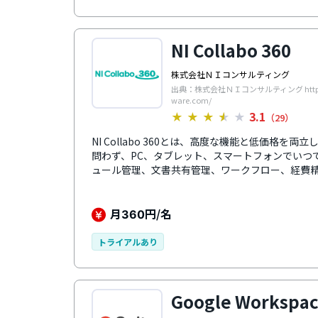
NI Collabo 360
株式会社ＮＩコンサルティング
出典：株式会社ＮＩコンサルティング https:/
ware.com/
3.1
★
★
★
★
★
（29）
NI Collabo 360とは、高度な機能と低価格
問わず、PC、タブレット、スマートフォンでいつ
ュール管理、文書共有管理、ワークフロー、経費
管理、掲示板、テレワーク支援など、全33の豊富
や企業内の情報を一画面に集約できるポータル機
ば導入企業同士で情報共有ができ、取引先やグル
月
円/名
360
特徴です。また、利用者ごとに言語とタイムゾー
対応となっているため、世界中のどこでも利用可
トライアルあり
Google Workspa