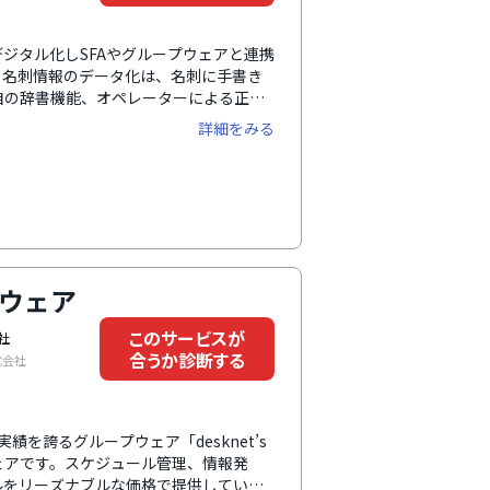
速でデジタル化しSFAやグループウェアと連携
。名刺情報のデータ化は、名刺に手書き
自の辞書機能、オペレーターによる正確
GRIDY SFAの顧客データに蓄積さ
詳細をみる
管理が可能です。データ補正作業は、国
ため安全にデータを保管できます。
プウェア
このサービスが
社
合うか診断する
式会社
績を誇るグループウェア「desknet’s
ェアです。スケジュール管理、情報発
ルをリーズナブルな価格で提供していま