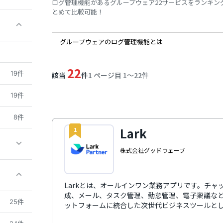
ログ管理機能があるグループウェア22サービスをランキン
とめて比較可能！
グループウェアのログ管理機能とは
22
19件
該当
件
1 ページ目 1〜22件
19件
8件
Lark
1
株式会社グッドウェーブ
Larkとは、オールインワン業務アプリです。チ
成、メール、タスク管理、勤怠管理、電子稟議な
25件
ットフォームに統合した次世代ビジネスツールと
な連携と多言語対応、自動文字起こし機能などに