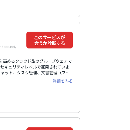
いるのが特徴で、例えば予定時刻にいつ
たシンプルな業務の自動化ができるの
このサービスが
合うか診断する
oco.net/
率を高めるクラウド型のグループウェアで
水準のセキュリティレベルで運用されていま
チャット、タスク管理、文書管理（ファ
。チャットやカレンダー機能は、取引先
詳細をみる
で、会社をまたぐプロジェクトやお客様
ぞれの機能に対応したモバイルアプリも
請・承認などの業務も電子化できるの
す。