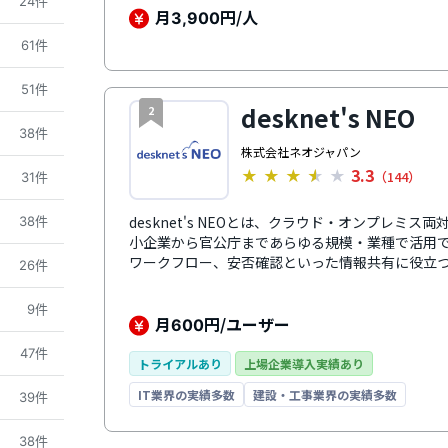
24件
経営に必要な機能をこれひとつに集約。それぞれ
月
円/人
3,900
ルタイムに反映されます。勤怠管理、タスク共有
61件
富な機能を搭載しているのも特徴のひとつです。
れるため、管理の負担削減につながります。デー
51件
クラウド上に保存されるため、安全して利用でき
desknet's NEO
2
38件
株式会社ネオジャパン
3.3
★
★
★
★
★
（144）
31件
desknet's NEOとは、クラウド・オンプレミ
38件
小企業から官公庁まであらゆる規模・業種で活用
ワークフロー、安否確認といった情報共有に役立
26件
ールで紙やExcelを使う定型業務を効率化。社内
企業向けの設計かつ直感的な操作感です。システム
9件
実した活用支援と定期的な機能改善により導入後
月
円/ユーザー
600
47件
トライアルあり
上場企業導入実績あり
IT業界の実績多数
建設・工事業界の実績多数
39件
38件