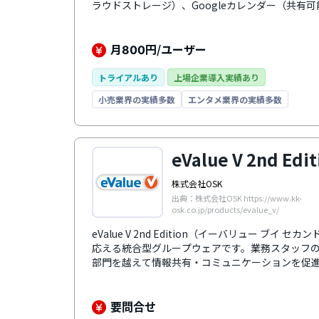
ラウドストレージ）、Googleカレンダー（共有可
議）など、日々の業務に必要な15の機能を搭載し
ート、スライドなどは他のメンバーと同時に編集
メント上でのやり取りが可能です。また、ドキュ
月
円/ユーザー
800
で、保存忘れの心配もありません。2 段階認証プ
るほか、エンドポイント管理を活用すればデバイ
トライアルあり
上場企業導入実績あり
きるなど、セキュリティ面も安心です。
小売業界の実績多数
エンタメ業界の実績多数
eValue V 2nd Edit
株式会社OSK
出典：株式会社OSK https://www.kk-
osk.co.jp/products/evalue_v/
eValue V 2nd Edition（イーバリュー ブ
応える統合型グループウェアです。業務スタッフ
部門を越えて情報共有・コミュニケーションを促
の操作性で提供しています。機能は基幹系の販売
ー、ドキュメント管理、スケジュール管理、コミュ
ジュール化しており、単独モジュールでの利用は
要問合せ