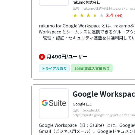
rakumo株式会社
出典：rakumo株式会社 https://rakumo.
3.4
★
★
★
★
★
（44）
rakumo for Google Workspace とは、rak
Workspace とシームレスに連携できるグループウェア
ー管理・認証・セキュリティ基盤を共通利用して
になります。電子稟議や経費精算、勤怠管理など、Goo
業務領域を補完し、企業の生産性向上に寄与しま
ション向上につながる製品もラインナップしていま
月
円/ユーザー
490
き、パックメニューを利用すればさらに低価格で
トライアルあり
上場企業導入実績あり
Google Workspa
Google LLC
出典：Google LLC
https://gsuite.google.co.jp/intl/ja/featur
Google Workspace（旧：Gsuite）とは、G
Gmail（ビジネス用メール）、Googleドキュメ