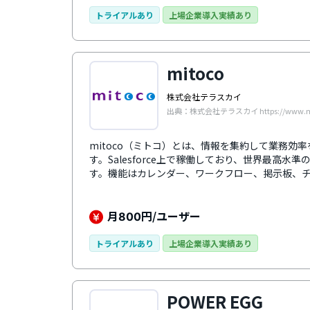
て利用することも可能です。RPA機能を搭載して
も出力する帳票を定期的に自動出力する、といっ
トライアルあり
上場企業導入実績あり
で、業務効率化にも役立ちます。
mitoco
株式会社テラスカイ
出典：株式会社テラスカイ https://www.mit
mitoco（ミトコ）とは、情報を集約して業務効
す。Salesforce上で稼働しており、世界最高
す。機能はカレンダー、ワークフロー、掲示板、
イル共有）など、日常業務に欠かせない8つを搭載
やパートナー企業など社外のユーザーも利用可能
とのコミュニケーションが円滑になります。それ
月
円/ユーザー
800
あり、出先でも業務を進めることができます。申
で、テレワークを推進したい企業にもおすすめで
トライアルあり
上場企業導入実績あり
POWER EGG