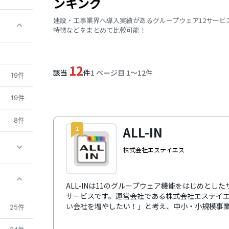
ンキング
建設・工事業界へ導入実績があるグループウェア12サービ
特徴などをまとめて比較可能！
12
該当
件
1 ページ目 1〜12件
19件
19件
8件
ALL-IN
1
株式会社エステイエス
ALL-INは11のグループウェア機能をはじめと
サービスです。運営会社である株式会社エステイ
い会社を増やしたい！」と考え、中小・小規模事
25件
す。導入実績は270社以上と多くの企業で利用さ
（CRM）、営業支援（SFA）、人事管理、労務、