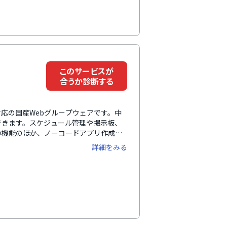
に入力されたデータは全システムへリア
管理、イベント管理・アドレス帳など豊
グループウェアの情報は従業員で共有さ
タはすべて信頼の高い高セキュリティな
ます。
このサービスが
合うか診断する
ス両対応の国産Webグループウェアです。中
できます。スケジュール管理や掲示板、
つ機能のほか、ノーコードアプリ作成ツ
の情報集約と業務改善を実現します。日本
詳細をみる
やITに不慣れな方でも使いやすく、充
も安心して使い続けられます。