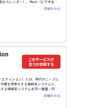
能なカレンダー）、Meet（ビデオ会
ています。ドキュメント、スプレッドシ
詳細をみる
でき、チャット機能やコメントでドキュ
メントの変更は自動的に保存されるの
ロセスやシングルサインオンの設定ができ
スの紛失時にもデータの安全性を維持で
ion
このサービスが
合うか診断する
イ セカンド エディション）とは、時代のニーズに
の作業を効率化する基幹系システムと、
進する情報系システムを同一基盤・同様
、会計、人事給与、情報系のワークフロ
詳細をみる
ニケーションの7つです。それぞれがモ
もちろん、複数モジュールを組み合わせ