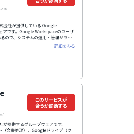
合うか診断する
com/
umo株式会社が提供している Google
です。Google Workspaceのユーザ
いるので、システムの運用・管理がラク
gle Workspaceだけでは補えない
詳細をみる
す。社内コミュニケーションやモチベー
す。サービスは1ユーザー単位で導入で
導入可能です。
ce
このサービスが
合うか診断する
es/
oogle社が提供するグループウェアです。
ント（文書処理）、Googleドライブ（ク