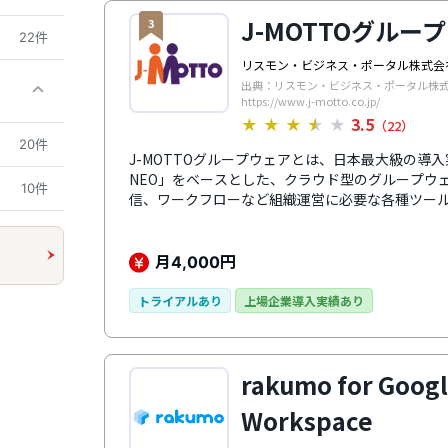
J-MOTTOグルー
3
22件
リスモン・ビジネス・ポータル株式会
出典：リスモン・ビジネス・ポータル株
https://www.j-motto.co.jp/
3.5
★
★
★
★
★
（22）
20件
J-MOTTOグループウェアとは、日本最大級の導入実
NEO」をベースとした、クラウド型のグループウ
10件
信、ワークフローなど組織運営に必要な各種ツー
す。パソコンが苦手な方でも直感的に操作できる
が特徴です。また、主要アプリはすべてスマート
事を進めることができます。通話料無料の電話・
月
円
4,000
経験豊富な専門スタッフによるサポート体制も充
心して利用できます。
トライアルあり
上場企業導入実績あり
rakumo for Goog
Workspace