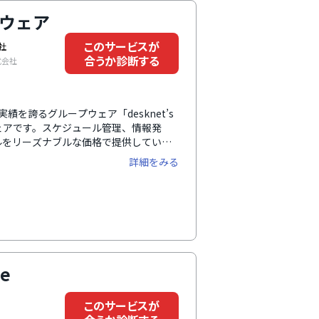
プウェア
このサービスが
社
合うか診断する
式会社
績を誇るグループウェア「desknet’s
ェアです。スケジュール管理、情報発
ルをリーズナブルな価格で提供していま
、使いやすさ・見やすさこだわった画面
詳細をみる
フォンに対応しているので、社外でも仕
メール・チャット・無料セミナーなど、
実しているため、専門知識がなくても安
le
このサービスが