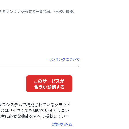
スをランキング形式で一覧掲載。価格や機能、
ランキングについて
このサービスが
合うか診断する
したサブシステムで構成されているクラウド
エスは「小さくても輝いているカッコい
業者に必要な機能をすべて搭載していま
れています。グループウェア・顧客管理
詳細をみる
給与、会計、販売、仕入、在庫管理など