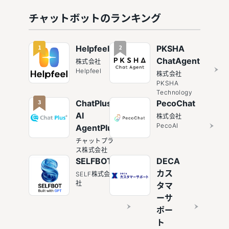
理由
との違い
マップ｜
13選
ットボッ
や種類も
社外・社
チャットボットのランキング
ト
解説
内・横断
で徹底整
理
1
2
Helpfeel
PKSHA
ChatAgent
株式会社
Helpfeel
株式会社
PKSHA
Technology
3
ChatPlus /
PecoChat
AI
株式会社
PecoAI
AgentPlus
チャットプラ
ス株式会社
SELFBOT
DECA
カス
SELF株式会
社
タマ
ーサ
ポー
ト