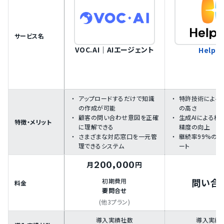
サービス名
VOC.AI｜AIエージェント
Helpfe
アップロードするだけで知識
特許技術による
の作成が可能
の高さ
顧客の問い合わせ意図を正確
生成AIによる検
特徴・メリット
に理解できる
精度の向上
さまざまな対応窓口を一元管
継続率99%の
理できるシステム
ート
200,000
月
円
問い合
初期費用
料金
要問合せ
(他3プラン)
導入実績社数
導入実績