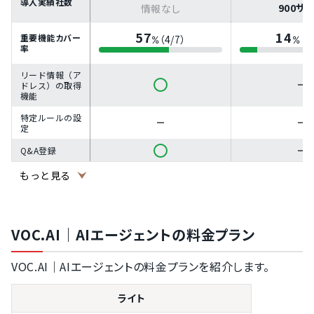
導入実績社数
900サ
情報なし
57
14
重要機能カバー
（4/7）
（1
%
%
率
リード情報（ア
ドレス）の取得
機能
特定ルールの設
定
Q&A登録
もっと見る
有人対応機能
レポートの作成
機能
起動率やCVRの
VOC.AI｜AIエージェントの料金プラン
分析機能
ABテスト機能
VOC.AI｜AIエージェントの料金プランを紹介します。
ライト