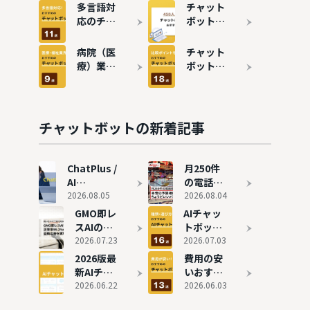
ットカオ
メリッ
多言語対
チャット
スマップ
ト・デメ
応のチャ
ボットの
｜社外・
リットや
ットボッ
費用相場
社内・横
効果を詳
トおすす
は？料金
病院（医
チャット
断で徹底
しく解説
め11選！
比較でお
療）業界
ボットお
整理
成功事例
すすめ13
で役立つ
すすめ18
も紹介
サービス
チャット
選！活用
を紹介
ボットお
シーン・
すすめ9
種類ごと
チャットボットの新着記事
選
に紹介
ChatPlus /
月250件
AI
の電話問
AgentPlus
2026.08.05
い合わせ
2026.08.04
の評判と実
がゼロ
GMO即レ
AIチャッ
態
に。本音
スAIの評
トボット
の予算相
判を独自
2026.07.23
のおすす
2026.07.03
談で見つ
取材｜月
め16選を
2026版最
費用の安
けた、ち
1,620時
徹底比
新AIチャ
いおすす
ょうどい
間削減を
較！
ットボッ
2026.06.22
めチャッ
2026.06.03
いバラン
実現した
ChatGPT
トカオス
トボット
スのチャ