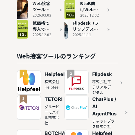
ツールお
18選を比
Web接客
BtoB向
すすめ10
較
ツールと
けWeb接
選
は？基本
2026.03.03
客ツール
2025.12.02
機能から
おすすめ
低価格で
Flipdesk（フ
活用事例
10選！メ
導入でき
リップデス
まで詳し
リットや
るおすす
2025.12.02
ク）の評判と
2025.11.11
く紹介
選び方も
めWeb接
実態
解説
客ツール
10選！費
Web接客ツールのランキング
用相場も
解説
1
2
Helpfeel
Flipdesk
株式会社
株式会社マ
Helpfeel
テリアルデ
ジタル
3
TETORI
ChatPlus /
AI
グルービ
ーモバイ
AgentPlus
ル株式会
チャットプラ
社
ス株式会社
BOTCHAN
Helpfeel