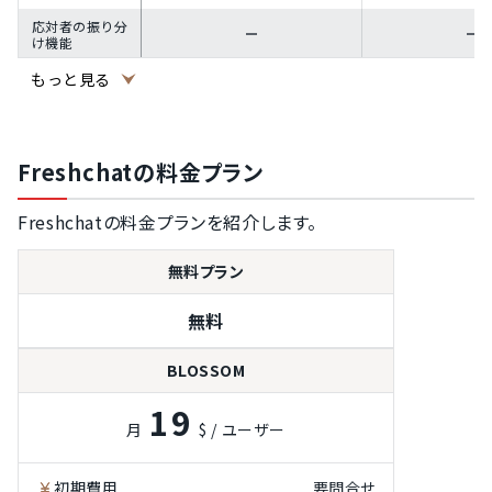
応対者の振り分
け機能
チャットログの
もっと見る
管理機能
顧客行動の分析
レポート機能
Freshchatの料金プラン
Freshchatの料金プランを紹介します。
無料プラン
無料
BLOSSOM
19
月
$ / ユーザー
初期費用
要問合せ