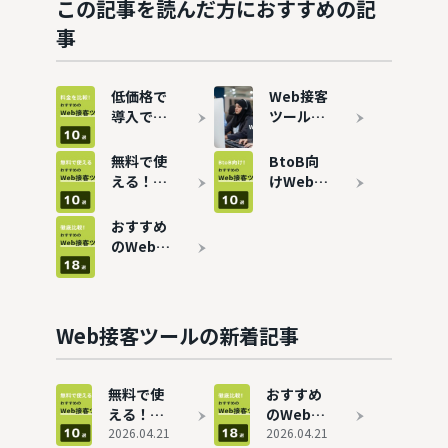
この記事を読んだ方におすすめの記
事
低価格で
Web接客
導入でき
ツールと
るおすす
は？メリ
めWeb接
ットや選
無料で使
BtoB向
客ツール
び方を解
える！
けWeb接
10選！費
説
Web接客
客ツール
用相場も
ツールお
おすすめ
おすすめ
解説
すすめ10
10選！メ
のWeb接
選
リットや
客ツール
選び方も
18選を比
解説
較
Web接客ツールの新着記事
無料で使
おすすめ
える！
のWeb接
Web接客
2026.04.21
客ツール
2026.04.21