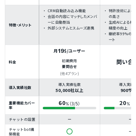
CRM自動読み込み機能
特許技術による
会話の内容にマッチしたメンバ
の高さ
ーに自動割当
生成AIによる検
特徴・メリット
外部システムとスムーズ連携
精度の向上
継続率99%の
ート
19
月
$
/ユーザー
問い合
初期費用
料金
要問合せ
(他4プラン)
導入実績社数
導入実績
導入実績社数
50,000社以上
900サ
60
20
重要機能カバー
（3/5）
（1
%
%
率
チャットの設置
チャットbot構
築機能