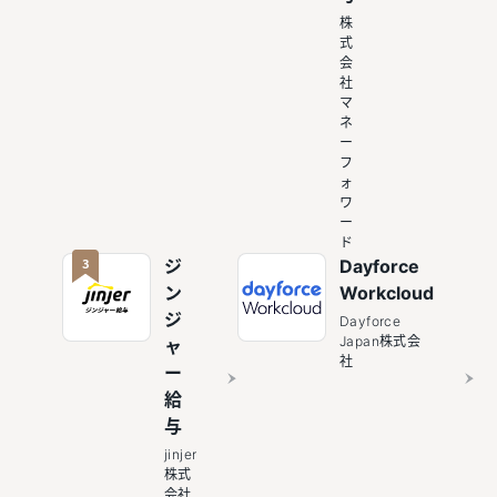
株
式
会
社
マ
ネ
ー
フ
ォ
ワ
ー
ド
3
ジ
Dayforce
ン
Workcloud
ジ
Dayforce
Japan株式会
ャ
社
ー
給
与
jinjer
株式
会社