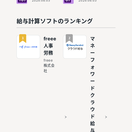
載した給
動する給
払い計算
与計算ソ
与計算ソ
も効率化
フトおす
フトおす
すめ10
すめ6
給与計算ソフトのランキング
選！有給
選！勤怠
休暇を自
管理を連
動で管理
携し効率
1
2
freee
マ
化
人事
ネ
労務
ー
フ
freee
株式会
ォ
社
ワ
ー
ド
ク
ラ
ウ
ド
給
与