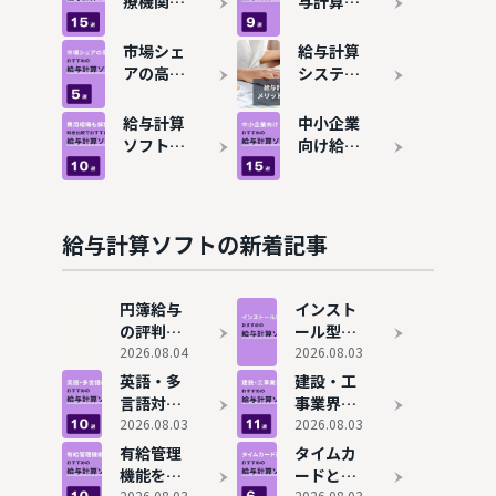
療機関）
与計算ソ
向け給与
フトおす
計算ソフ
すめ9
市場シェ
給与計算
トおすす
選！機能
アの高い
システム
め15選！
と特徴を
給与計算
とは？メ
福祉業界
比較
ソフト
リット・
給与計算
中小企業
にも対応
は？おす
デメリッ
ソフトの
向け給与
すめ5選
トや選び
費用相場
計算ソフ
を比較
方を解説
は？料金
トおすす
比較でお
め12選を
すすめの
比較！無
給与計算ソフトの新着記事
システム
料システ
9選を紹
ムも紹介
介
円簿給与
インスト
の評判と
ール型の
実態は？
2026.08.04
給与計算
2026.08.03
メリッ
ソフトお
英語・多
建設・工
ト・デメ
すすめ6
言語対応
事業界に
リットも
選！買い
の給与計
2026.08.03
おすすめ
2026.08.03
解説
切りでコ
算ソフト
の給与計
有給管理
タイムカ
スト削減
おすすめ
算ソフト
機能を搭
ードと連
9選
10選！日
2026.08.03
2026.08.03