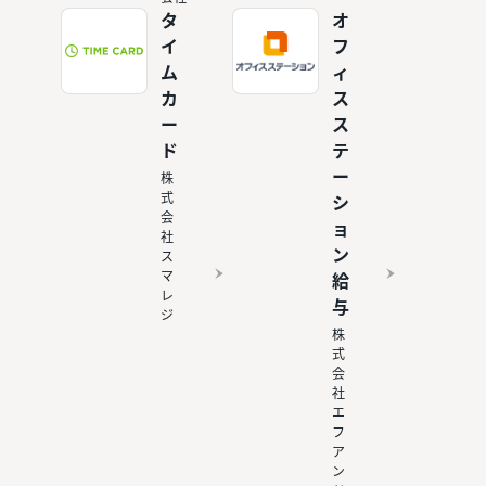
タ
オ
イ
フ
ム
ィ
カ
ス
ー
ス
ド
テ
ー
株
式
シ
会
ョ
社
ン
ス
マ
給
レ
与
ジ
株
式
会
社
エ
フ
ア
ン