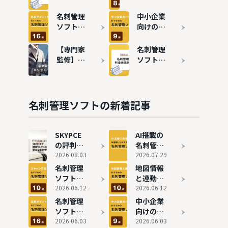
選び方｜
る名刺管理
500人調
ソフト8
名刺管理
中小企業
査で分か
選！連携メ
ソフトお
向けの名
った「外
リットも解
すすめ16
刺管理ソ
せない条
説
選！主要
フトおす
【専門家
名刺管理
件」とは
サービス
すめ9選
監修】名
ソフトの
の機能・
刺管理ソ
費用相場
特徴を徹
フトと
は？15製
底比較
は？メリ
品の料金
ット・デ
体系を徹
名刺管理ソフトの新着記事
メリット
底比較
や導入す
る目的を
SKYPCE
AI搭載の
解説
の評判を
名刺管理
独自取材
2026.08.03
ソフトお
2026.07.29
｜名刺検
すすめ8
名刺管理
地図情報
索95%削
選！AI活
ソフトお
と連動で
減・国内
用ででき
すすめ10
2026.06.12
きる名刺
2026.06.12
完結で安
ることや
選！スキ
管理ソフ
名刺管理
中小企業
心
選び方も
ャン方法
トおすす
ソフトお
向けの名
解説
別に比較
め10選
すすめ16
2026.06.03
刺管理ソ
2026.06.03