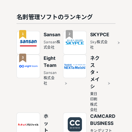
選！主要
フトおす
サービス
すめ9選
の機能・
名刺管理ソフトのランキング
特徴を徹
底比較
1
2
Sansan
SKYPCE
Sansan株
Sky株式会
式会社
社
3
Eight
ネク
Team
ス
タ・
Sansan
株式会
メイ
社
シ
東日
印刷
株式
会社
ホ
CAMCARD
ッ
BUSINESS
ト
キングソフト