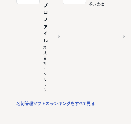
株式会社
プ
ロ
フ
ァ
イ
ル
株
式
会
社
ハ
ン
モ
ッ
ク
名刺管理ソフトのランキングをすべて見る