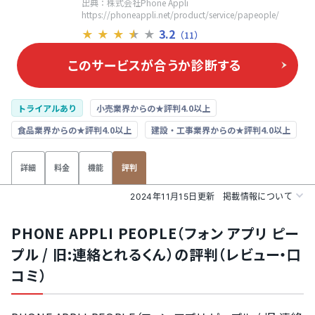
出典：株式会社Phone Appli
https://phoneappli.net/product/service/papeople/
3.2
★
★
★
★
★
（11）
このサービスが合うか
診断する
トライアルあり
小売業界からの★評判4.0以上
食品業界からの★評判4.0以上
建設・工事業界からの★評判4.0以上
詳細
料金
機能
評判
2024年11月15日更新
掲載情報について
PHONE APPLI PEOPLE（フォン アプリ ピー
プル / 旧:連絡とれるくん）の評判（レビュー・口
コミ）