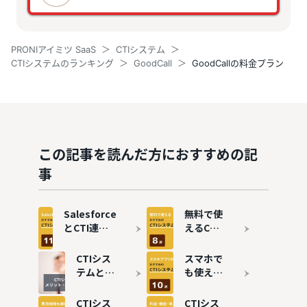
PRONIアイミツ SaaS
CTIシステム
CTIシステムのランキング
GoodCall
GoodCallの料金プラン
この記事を読んだ方におすすめの記
事
Salesforce
無料で使
とCTI連携
えるCTI
のメリット
システム
は？おすす
おすすめ
CTIシス
スマホで
めシステム
8選！コ
テムと
も使え
11選も紹介
ールセン
は？メリ
る！アプ
ターを効
ット・デ
リ対応の
CTIシス
CTIシス