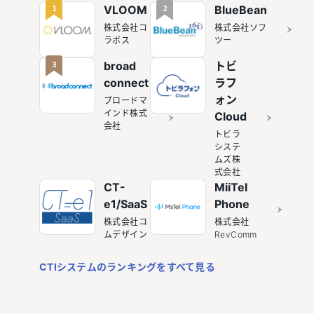
1
2
VLOOM
BlueBean
株式会社コ
株式会社ソフ
ラボス
ツー
3
broad
トビ
connect
ラフ
ォン
ブロードマ
インド株式
Cloud
会社
トビラ
システ
ムズ株
式会社
CT-
MiiTel
e1/SaaS
Phone
株式会社コ
株式会社
ムデザイン
RevComm
CTIシステムのランキングをすべて見る