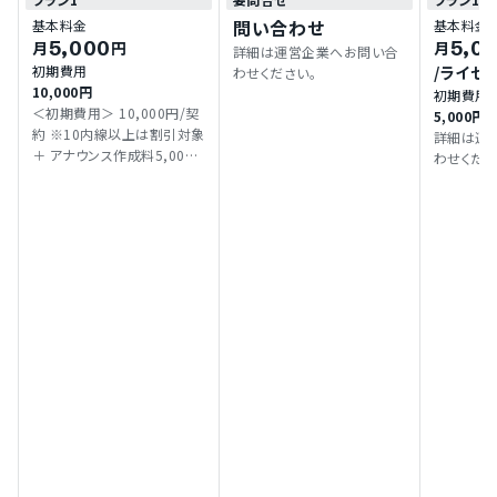
問い合わせ
基本料金
基本料金
5,000
5,0
月
円
月
詳細は運営企業へお問い合
初期費用
/ライセ
わせください。
10,000円
初期費用
＜初期費用＞ 10,000円/契
5,000円
約 ※10内線以上は割引対象
詳細は運
＋ アナウンス作成料5,000
わせくださ
円/1アナウンス ＜従量課金
＞ 月4,000円 / アカウント