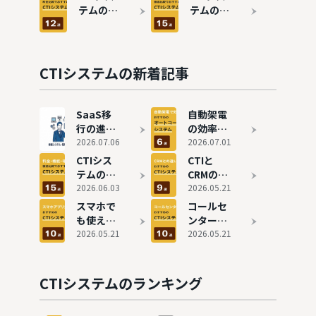
率化
メリッ
CTIシス
テムの費
テムのタ
ト、機能
テムおす
用相場
イプ別お
を分かり
すめ10選
は？クラ
すすめ15
やすく解
ウド・オ
選を比
説
ンプレ型
較！選び
CTIシステムの新着記事
の価格を
方も徹底
徹底解説
解説
SaaS移
自動架電
行の進め
の効率化
方とは？
2026.07.06
を実現！
2026.07.01
情シス取
オートコ
CTIシス
CTIと
材でわか
ールシス
テムのタ
CRMの違
った失敗
テムのお
イプ別お
2026.06.03
いは？コ
2026.05.21
しない判
すすめ6
すすめ15
ールセン
スマホで
コールセ
断基準
選
選を比
ターにお
も使え
ンター向
較！選び
すすめの
る！アプ
2026.05.21
けCTIシ
2026.05.21
方も徹底
システム
リ対応の
ステムお
解説
9選を比
CTIシス
すすめ11
較
テムおす
選
CTIシステムのランキング
すめ10選