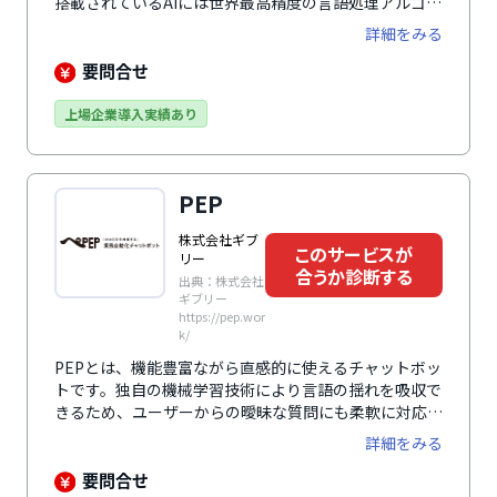
搭載されているAIには世界最高精度の言語処理アルゴリ
ズムとして注目されているBERTが使われており、ユー
詳細をみる
ザーの自然言語による発話に対し、学習を行い、最適な
回答を提示します。一問一答型やシナリオ型などチャッ
要問合せ
ト形式を選択する機能や条件分岐を行い複数の選択肢の
中から適切な回答を表示させる機能、シンプル且つ分か
上場企業導入実績あり
りやすいUIなど、ユーザビリティの高いサービスとなっ
ています。Salesforce Live Agent・FastHelp5・M-
Talkなどの有人チャット、Salesforce・FastHelpなど
PEP
のCRMツールとの連携も可能であり、スムーズでシー
ムレスな顧客対応が行えます。 ※ITreview「カテゴリ
株式会社ギブ
ーレポート2022 Winter」チャットボット部門での評価
このサービスが
リー
合うか診断する
出典：株式会社
ギブリー
https://pep.wor
k/
PEPとは、機能豊富ながら直感的に使えるチャットボッ
トです。独自の機械学習技術により言語の揺れを吸収で
きるため、ユーザーからの曖昧な質問にも柔軟に対応で
きるのが特徴です。単語やQ&A登録は専用画面やCSVで
詳細をみる
作成し、さらに学習させることも可能です。AIが対応で
きない問い合わせについては、有人対応専用機能があ
要問合せ