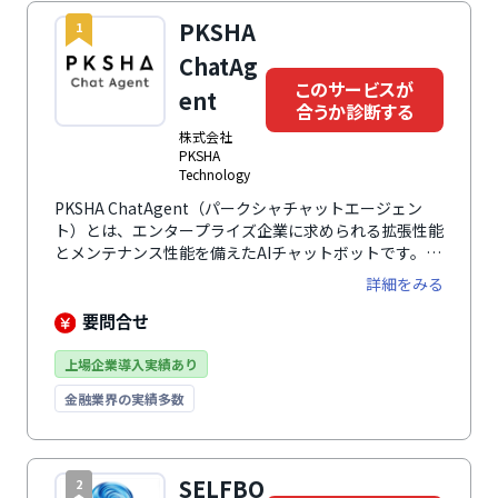
PKSHA
1
ChatAg
このサービスが
ent
合うか診断する
株式会社
PKSHA
Technology
PKSHA ChatAgent（パークシャチャットエージェン
ト）とは、エンタープライズ企業に求められる拡張性能
とメンテナンス性能を備えたAIチャットボットです。株
式会社PKSHA Technologyが開発した高精度な日本語
詳細をみる
特化NLPアルゴリズムを搭載し、高い拡張性による手軽
なメンテナンスで、顧客との対話効率化を支援します。
要問合せ
7.5億回の対話実績を誇ります。
上場企業導入実績あり
金融業界の実績多数
SELFBO
2