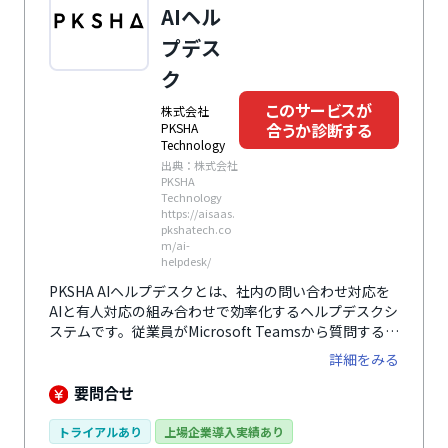
AIヘル
プデス
ク
このサービスが
株式会社
合うか診断する
PKSHA
Technology
出典：株式会社
PKSHA
Technology
https://aisaas.
pkshatech.co
m/ai-
helpdesk/
PKSHA AIヘルプデスクとは、社内の問い合わせ対応を
AIと有人対応の組み合わせで効率化するヘルプデスクシ
ステムです。従業員がMicrosoft Teamsから質問する
と、AIエージェントが登録済みのFAQや社内ドキュメン
詳細をみる
トをもとに回答を生成し、必要な情報をスムーズに提示
します。AIによる回答だけで解決できない場合は、内容
要問合せ
に応じて担当部署や担当者へ有人チャットで引き継げる
ため、社内の「わからない」を迅速に解消しやすい点が
トライアルあり
上場企業導入実績あり