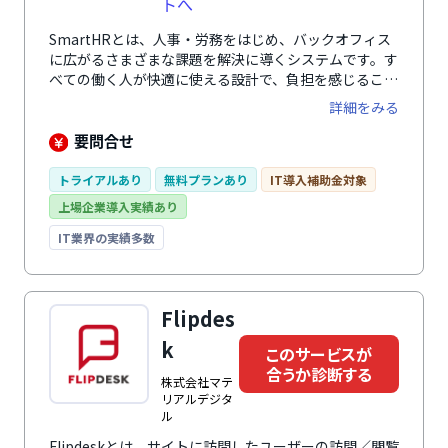
トへ
SmartHRとは、人事・労務をはじめ、バックオフィス
に広がるさまざまな課題を解決に導くシステムです。す
べての働く人が快適に使える設計で、負担を感じること
なく、入退社手続きや年末調整、勤怠管理、人事評価業
詳細をみる
務など、人事・労務に関わる幅広い業務を効率化しま
す。 さらに、業務の中で自然に蓄まる正確な従業員デ
要問合せ
ータによって従業員の人員配置や育成、人事評価の精度
を向上。 毎日の負担を減らしながら従業員の力を引き
トライアルあり
無料プランあり
IT導入補助金対象
出し、組織の生産性向上と持続的な成果を創出する戦略
上場企業導入実績あり
人事を実現します。
IT業界の実績多数
Flipdes
k
このサービスが
合うか診断する
株式会社マテ
リアルデジタ
ル
Flipdeskとは、サイトに訪問したユーザーの訪問／閲覧