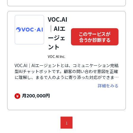
特徴です。
VOC.AI
｜AIエ
このサービスが
ージェ
合うか診断する
ント
VOC AI Inc.
VOC.AI｜AIエージェントとは、コミュニケーション完結
型AIチャットボットです。顧客の問い合わせ意図を正確
に理解し、まるで人のように寄り添った対応ができま
す。1分以内の自動対応が可能なほか、多言語に対応し
詳細をみる
ているため、顧客の言語に合わせてインプットされてい
る知識を自動翻訳し回答ができます。マルチエージェン
月
円
200,000
ト機能を使用することで複数のデータベースから情報を
確認し回答できるため、注文の物流状況の確認・会員登
録の情報変更・製品の交換・返金などの複雑な対応が可
能です。慎重な対応が求められる難しい問い合わせがあ
1
った場合は、自動返信することなくオペレーターへすぐ
に転送します。自動返信に懸念がある場合も、AI下書き