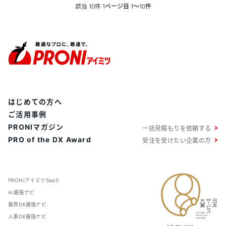
機能を搭載しているため安心して利用できます。AIのた
該当
件
10
1ページ目 1〜10件
め、24時間365日支援可能です。
はじめての方へ
ご活用事例
PRONIマガジン
一括見積もりを依頼する
PRO of the DX Award
受注を受けたい企業の方
PRONIアイミツSaaS
AI最強ナビ
業界DX最強ナビ
人事DX最強ナビ