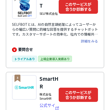
このサービスが
T
合うか診断する
SELF株式会社
SELFBOTとは、AIの自然言語処理によってユーザーか
らの幅広い質問に的確な回答を提供するチャットボット
です。カスタマーサポートの効率化、社内での情報共
有、業務効率化などさまざまな用途に活用できます。AI
詳細をみる
の学習データとなる資料（ファイル、WebページURL
など）があれば、企業固有の情報に特化したチャットボ
要問合せ
ットを作成可能です。回答品質向上に向けたチューニン
グサポートが付くため、特別な知識などがなくても導入
トライアルあり
上場企業導入実績あり
できます。
SmartH
3
R
このサービスが
株式会社
合うか診断する
SmartHR
公式サイ