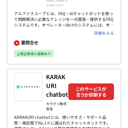
https://www.a-
scope.com/
アルファスコープとは、FAQ・AIチャットボットを使っ
て問題解決に必要なナレッジを一元管理・提供するFAQ
システムです。オペレーター向けのシステムには、オペ
レーターがほしい情報に瞬時にアクセスできるよう、コ
詳細をみる
ールセンター内だけで参照可能なナレッジフィールドを
搭載。ユーザー側のFAQ画面を共有でき、一画面であら
要問合せ
ゆる検索ができるなど、現場の使いやすさを重視した機
能が充実。オペレーターの業務効率向上に貢献します。
上場企業導入実績あり
ユーザー向けシステムには、ワードクラウドや絞り込み
機能などの使いやすい検索機能やレコメンド機能があ
り、FAQサイトとチャットボットの同時利用が可能で
KARAK
す。ユーザー自身が疑問を瞬時に自己解決できることで
顧客満足度を向上させます。
URI
このサービスが
chatbot
合うか診断する
カラクリ株式
会社
KARAKURI chatbotとは、使いやすさ・サポート品
質・満足度でNo.1※に選ばれたチャットボットです。