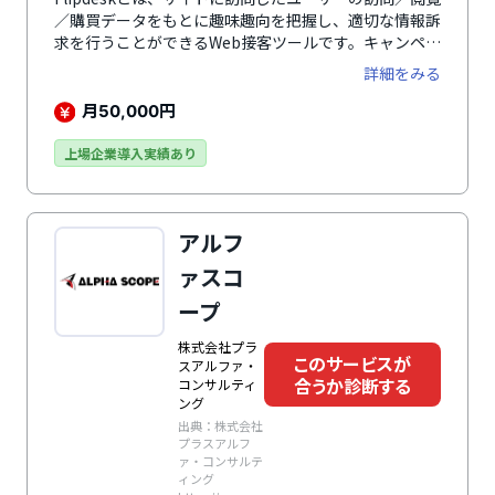
／購買データをもとに趣味趣向を把握し、適切な情報訴
求を行うことができるWeb接客ツールです。キャンペー
ン告知やクーポン発行、チャットサポートなどにより、
詳細をみる
一人ひとりの状況に合った最適な接客を実現し、顧客体
験（CX）を向上。購買率の向上やサイト内回遊・会員
月
円
50,000
登録の促進、離脱率の低減などに貢献します。2014年9
月のサービス提供開始から、累計導入数は1,500社・
上場企業導入実績あり
1,800サイトを突破。Web接客ツールの先駆けとして培
ってきた実績と信頼で、企業規模問わず、業種も幅広い
企業で利用されています。
アルフ
ァスコ
ープ
株式会社プラ
このサービスが
スアルファ・
合うか診断する
コンサルティ
ング
出典：株式会社
プラスアルフ
ァ・コンサルテ
ィング