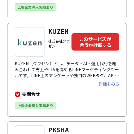
り、曜日/時間ごとの自動対応切り替え・担当者割り振
りなどの機能が設けられています。そのほかにも、会話
上場企業導入実績あり
ログからの組織状況の分析機能、Slack・LINE
WORKS・Microsoft Teamsなどの外部サービスとの連
携機能など、多彩な機能がそろっています。ユーザーの
KUZEN
利用状況はダッシュボードで可視化できるため、分析や
改善のスピードアップにもつながります。
このサービスが
株式会社クウ
合うか診断する
ゼン
KUZEN（クウゼン）とは、データ・AI・運用代行を組
み合わせて売上やLTVを高めるLINEマーケティングツー
ルです。LINE上のアンケートや独自のWEBタグ、API連
携によって多様なデータを取得し、LINE活用に特化し
詳細をみる
たAIが一人一人に合った顧客体験を実現します。加え
て、有人1to1チャットによる深いコミュニケーション
要問合せ
も可能。さらに、人材・不動産・ECをはじめとする各
種業界に精通したプロのLINEコンサルタントが、シナ
上場企業導入実績あり
リオ設計からクリエイティブ制作まで伴走し、成果にコ
ミットします。
PKSHA