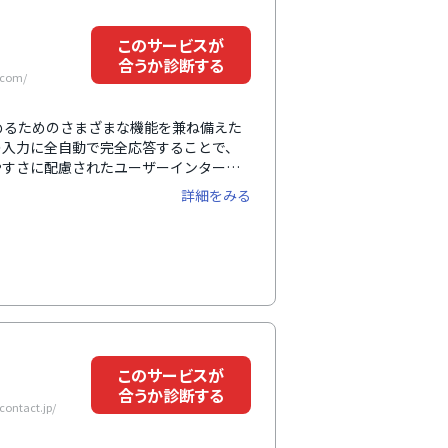
このサービスが
合うか診断する
.com/
高めるためのさまざまな機能を兼ね備えた
の入力に全自動で完全応答することで、
やすさに配慮されたユーザーインターフ
）に加え、音声入力操作（VUI）が搭載
詳細をみる
ても、再び戻ってきたときに前回入力し
搭載しています。リアルタイムで顧客情
す。
このサービスが
合うか診断する
ntact.jp/