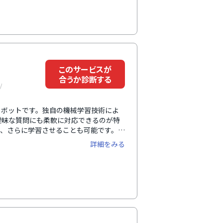
orce・FastHelpなどのCRMツールとの連
えます。 ※ITreview「カテゴリ
の評価
このサービスが
合うか診断する
/
トボットです。独自の機械学習技術によ
曖昧な質問にも柔軟に対応できるのが特
し、さらに学習させることも可能です。AI
用機能があり、曜日/時間ごとの自動対
詳細をみる
れています。そのほかにも、会話ログか
icrosoft Teamsなどの外部サービスと
ユーザーの利用状況はダッシュボードで
にもつながります。