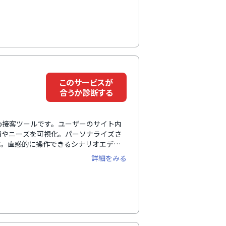
嬉しいポイントです。ページ滞在時間や
ットボット運用の改善に活用できます。
このサービスが
合うか診断する
eb接客ツールです。ユーザーのサイト内
情やニーズを可視化。パーソナライズさ
す。直感的に操作できるシナリオエディ
最適化の機能を備え、マーケティング初
詳細をみる
esforceとの連携機能もあり、CRMと