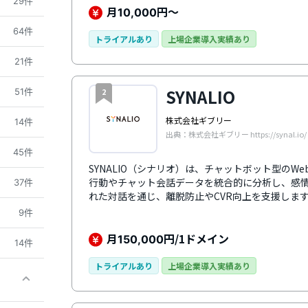
29件
者1人ひとりのリアルタイムな情報が見られるのも
月
円～
10,000
訪問回数などの各種情報を確認できるので、チャ
64件
トライアルあり
上場企業導入実績あり
21件
SYNALIO
51件
2
株式会社ギブリー
14件
出典：株式会社ギブリー https://synal.io/
45件
SYNALIO（シナリオ）は、チャットボット型のW
行動やチャット会話データを統合的に分析し、感
37件
れた対話を通じ、離脱防止やCVR向上を支援しま
タやBIダッシュボード、AIによるクリエイティブ
9件
心者でも手軽に運用が可能です。さらに、LINEやSal
の統合を通じた顧客体験の最適化を実現します。
月
円/1ドメイン
150,000
14件
トライアルあり
上場企業導入実績あり