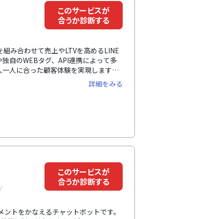
このサービスが
合うか診断する
組み合わせて売上やLTVを高めるLINE
独自のWEBタグ、API連携によって多
一人一人に合った顧客体験を実現します。
ケーションも可能。さらに、人材・不動
詳細をみる
INEコンサルタントが、シナリオ設計か
トします。
このサービスが
合うか診断する
/
マネジメントをかなえるチャットボットです。