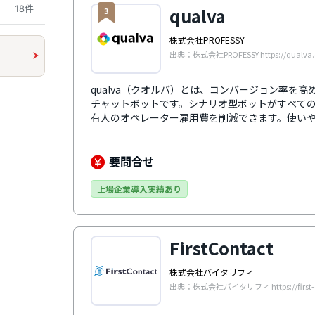
18件
qualva
3
株式会社PROFESSY
出典：株式会社PROFESSY https://qualva
qualva（クオルバ）とは、コンバージョン率を
チャットボットです。シナリオ型ボットがすべて
有人のオペレーター雇用費を削減できます。使い
ェースも特徴のひとつです。タイピング操作（GUI
されていたり、入力中にブラウザを閉じてしまっ
た内容を即座に復元するなど、便利な機能を多数
要問合せ
報の可視化ができるなど高度な分析機能も好評で
上場企業導入実績あり
FirstContact
株式会社バイタリフィ
出典：株式会社バイタリフィ https://first-co