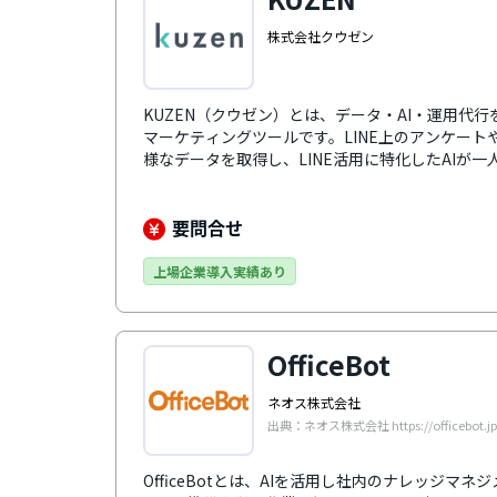
株式会社クウゼン
KUZEN（クウゼン）とは、データ・AI・運用代行を
マーケティングツールです。LINE上のアンケートや
様なデータを取得し、LINE活用に特化したAIが
加えて、有人1to1チャットによる深いコミュニ
産・ECをはじめとする各種業界に精通したプロのL
らクリエイティブ制作まで伴走し、成果にコミッ
要問合せ
上場企業導入実績あり
OfficeBot
ネオス株式会社
出典：ネオス株式会社 https://officebot.jp
OfficeBotとは、AIを活用し社内のナレッジ