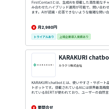
FirstContactとは、生成AIを搭載した高性能
み合わせたハイブリッド運用が可能で、問い合わ
ます。​AIが認識・応答できないような複雑な問い
替えられるため、顧客に対する細かいニーズへの対
どの外部サイトとの連携もでき、顧客のニーズに
月
円
2,980
トライアルあり
上場企業導入実績あり
KARAKURI chatbo
カラクリ株式会社
KARAKURI chatbotとは、使いやすさ・サポ
トボットです。搭載されているAIには世界最高精
れているBERTが使われており、ユーザーの自然
な回答を提示します。一問一答型やシナリオ型な
岐を行い複数の選択肢の中から適切な回答を表示
UIなど、ユーザビリティの高いサービスとなっています。Sal
要問合せ