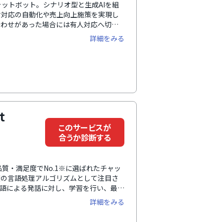
なチャットボット。シナリオ型と生成AIを組
せ対応の自動化や売上向上施策を実現し
合わせがあった場合には有人対応へ切り
応が可能です。CRMやデータベースな
詳細をみる
あう提案を実現します。
t
このサービスが
合うか診断する
ート品質・満足度でNo.1※に選ばれたチャッ
度の言語処理アルゴリズムとして注目さ
言語による発話に対し、学習を行い、最適
どチャット形式を選択する機能や条件分
詳細をみる
させる機能、シンプル且つ分かりやすい
esforce Live Agent・