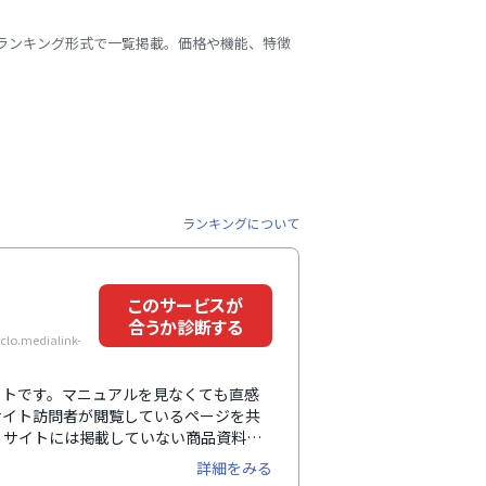
をランキング形式で一覧掲載。価格や機能、特徴
ランキングについて
このサービスが
合うか診断する
.medialink-
ボットです。マニュアルを見なくても直感
サイト訪問者が閲覧しているページを共
、サイトには掲載していない商品資料や
料をサイト訪問者に共有して双方向に操
詳細をみる
機能を多数搭載しています。サイト訪問