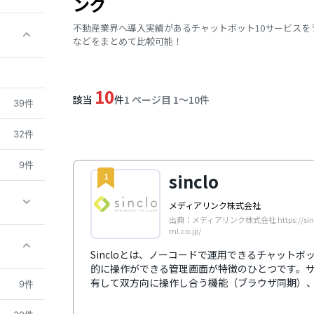
ング
不動産業界へ導入実績があるチャットボット10サービス
などをまとめて比較可能！
10
該当
件
1 ページ目 1〜10件
39件
32件
9件
sinclo
1
メディアリンク株式会社
出典：メディアリンク株式会社 https://sinclo
ml.co.jp/
Sincloとは、ノーコードで運用できるチャット
的に操作ができる管理画面が特徴のひとつです。
有して双方向に操作し合う機能（ブラウザ同期）
9件
カタログ、個別の提案書や見積書など、手元の資
作し合う機能（ドキュメント共有）など、便利な